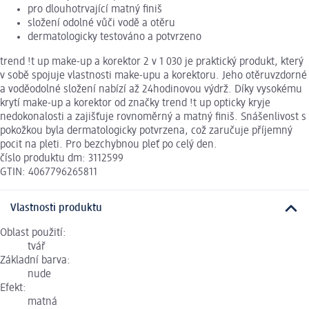
pro dlouhotrvající matný finiš
složení odolné vůči vodě a otěru
dermatologicky testováno a potvrzeno
trend !t up make-up a korektor 2 v 1 030 je praktický produkt, který
v sobě spojuje vlastnosti make-upu a korektoru. Jeho otěruvzdorné
a voděodolné složení nabízí až 24hodinovou výdrž. Díky vysokému
krytí make-up a korektor od značky trend !t up opticky kryje
nedokonalosti a zajišťuje rovnoměrný a matný finiš. Snášenlivost s
pokožkou byla dermatologicky potvrzena, což zaručuje příjemný
pocit na pleti. Pro bezchybnou pleť po celý den.
číslo produktu dm: 3112599
GTIN: 4067796265811
Vlastnosti produktu
Oblast použití:
tvář
Základní barva:
nude
Efekt:
matná