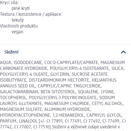
Krycí síla:
plné krytí
Textura / konzistence / aplikace:
tekutý
Vlastnosti produktu:
vegan
Složení
AQUA, ISODODECANE, COCO-CAPRYLATE/CAPRATE, MAGNESIUM
CARBONATE HYDROXIDE, POLYGLYCERYL-4 ISOSTEARATE, SILICA,
POLYGLYCERYL-4 OLEATE, GLYCERIN, SUCROSE ACETATE
ISOBUTYRATE, DISTEARDIMONIUM HECTORITE, HELIANTHUS
ANNUUS SEED OIL, CAPRYLIC/CAPRIC TRIGLYCERIDE,
GALACTOARABINAN, BETA-SITOSTEROL, SQUALENE, LYSINE,
TOCOPHEROL, POLYGLYCERYL-3 POLYRICINOLEATE, SODIUM
LAUROYL GLUTAMATE, MAGNESIUM CHLORIDE, CETYL ALCOHOL,
MAGNESIUM SULFATE, ALUMINUM HYDROXIDE,
HYDROXYACETOPHENONE, 1,2-HEXANEDIOL, CAPRYLYL GLYCOL,
PARFUM, LINALOOL [+/- CI 77891, CI 77491, CI 77492, CI 77499, CI
77742, CI 77007, CI 77510] Složení a výživové údaje uvedené v