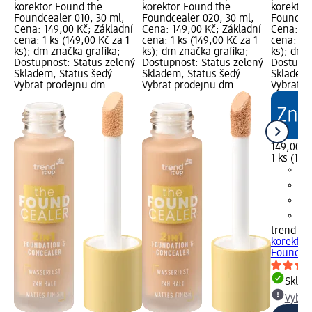
korektor Found the
korektor Found the
korektor
Foundcealer 010, 30 ml;
Foundcealer 020, 30 ml;
Foundcea
Cena: 149,00 Kč; Základní
Cena: 149,00 Kč; Základní
Cena: 14
cena: 1 ks (149,00 Kč za 1
cena: 1 ks (149,00 Kč za 1
cena: 1 k
ks); dm značka grafika;
ks); dm značka grafika;
ks); dm 
Dostupnost: Status zelený
Dostupnost: Status zelený
Dostupno
Skladem, Status šedý
Skladem, Status šedý
Skladem,
Vybrat prodejnu dm
Vybrat prodejnu dm
Vybrat p
149,00 K
1 ks (149
trend !t 
korektor
Foundcea
Skla
Vybra