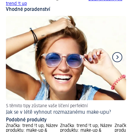
trend !t up
Vhodné poradenství
S těmito tipy zůstane vaše líčení perfektní
Ob
Jak se v létě vyhnout rozmazanému make-upu?
Ja
Podobné produkty
Značka: trend !t up; Název
Značka: trend !t up; Název
Značka: 
produktu: make-up &
produktu: make-up &
produktu