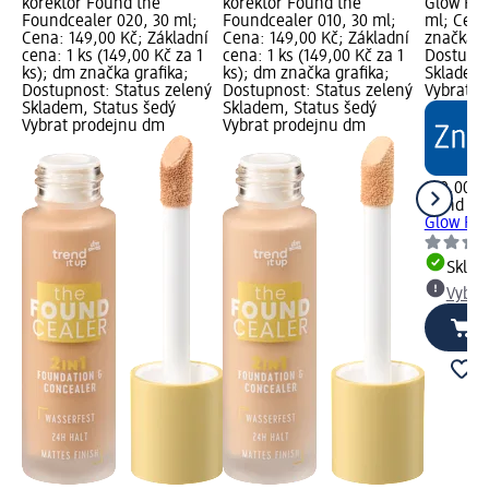
korektor Found the
korektor Found the
Glow Flui
Foundcealer 020, 30 ml;
Foundcealer 010, 30 ml;
ml; Cena
Cena: 149,00 Kč; Základní
Cena: 149,00 Kč; Základní
značka g
cena: 1 ks (149,00 Kč za 1
cena: 1 ks (149,00 Kč za 1
Dostupno
ks); dm značka grafika;
ks); dm značka grafika;
Skladem,
Dostupnost: Status zelený
Dostupnost: Status zelený
Vybrat p
Skladem, Status šedý
Skladem, Status šedý
Vybrat prodejnu dm
Vybrat prodejnu dm
149,00 K
trend !t 
Glow Flui
Skla
Vybra