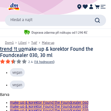
Hledat a najít
Doprava zdarma při nákupu od 1 290 Kč
Domů
Líčení
Tvář
Make-up
trend !t up
make-up & korektor Found the
Foundcealer 030, 30 ml
2.4
(
18 hodnocení
)
vegan
vegan
Barva
make-up & korektor Found the Foundcealer 040
make-up & korektor Found the Foundcealer 030
make-up & korektor Found the Foundcealer 020