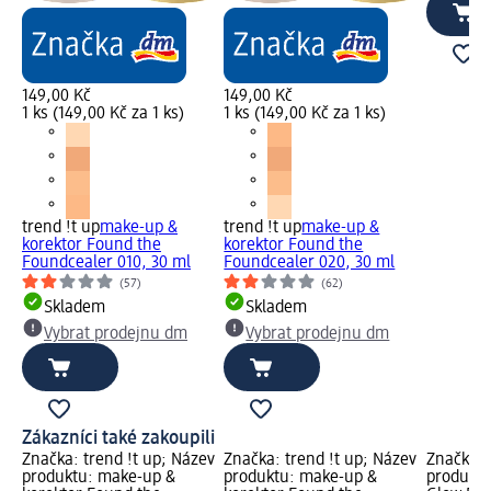
149,00 Kč
149,00 Kč
1 ks (149,00 Kč za 1 ks)
1 ks (149,00 Kč za 1 ks)
trend !t up
make-up &
trend !t up
make-up &
korektor Found the
korektor Found the
Foundcealer 010, 30 ml
Foundcealer 020, 30 ml
(57)
(62)
Skladem
Skladem
Vybrat prodejnu dm
Vybrat prodejnu dm
Zákazníci také zakoupili
Značka: trend !t up; Název
Značka: trend !t up; Název
Značka: 
produktu: make-up &
produktu: make-up &
produkt