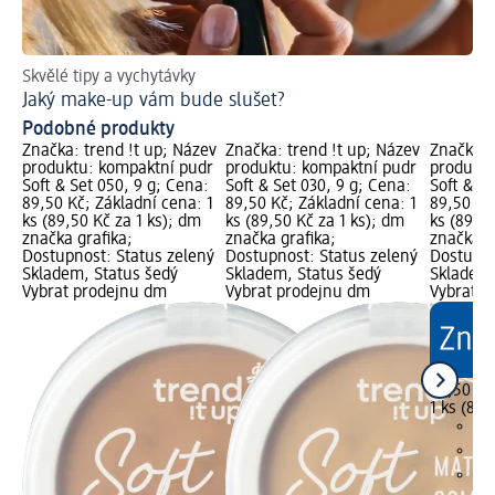
Skvělé tipy a vychytávky
S t
Jaký make-up vám bude slušet?
Ja
Podobné produkty
Značka: trend !t up; Název
Značka: trend !t up; Název
Značka: 
produktu: kompaktní pudr
produktu: kompaktní pudr
produktu
Soft & Set 050, 9 g; Cena:
Soft & Set 030, 9 g; Cena:
Soft & Se
89,50 Kč; Základní cena: 1
89,50 Kč; Základní cena: 1
89,50 Kč
ks (89,50 Kč za 1 ks); dm
ks (89,50 Kč za 1 ks); dm
ks (89,50
značka grafika;
značka grafika;
značka g
Dostupnost: Status zelený
Dostupnost: Status zelený
Dostupno
Skladem, Status šedý
Skladem, Status šedý
Skladem,
Vybrat prodejnu dm
Vybrat prodejnu dm
Vybrat p
89,50 Kč
1 ks (89,