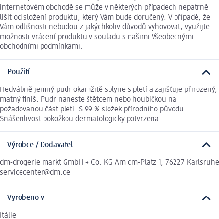
internetovém obchodě se může v některých případech nepatrně
lišit od složení produktu, který Vám bude doručený. V případě, že
Vám odlišnosti nebudou z jakýchkoliv důvodů vyhovovat, využijte
možnosti vrácení produktu v souladu s našimi Všeobecnými
obchodními podmínkami.
Použití
Hedvábně jemný pudr okamžitě splyne s pletí a zajišťuje přirozený,
matný finiš. Pudr naneste štětcem nebo houbičkou na
požadovanou část pleti. S 99 % složek přírodního původu.
Snášenlivost pokožkou dermatologicky potvrzena.
Výrobce / Dodavatel
dm-drogerie markt GmbH + Co. KG Am dm-Platz 1, 76227 Karlsruhe
servicecenter@dm.de
Vyrobeno v
Itálie