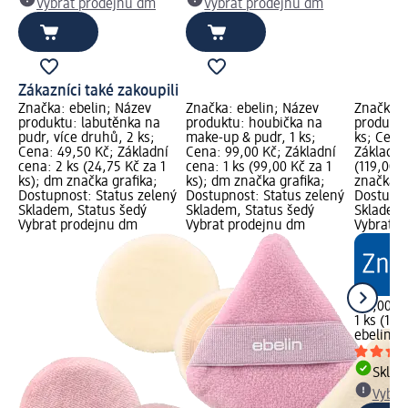
Vybrat prodejnu dm
Vybrat prodejnu dm
Zákazníci také zakoupili
Značka: ebelin; Název
Značka: ebelin; Název
Značka: 
produktu: labutěnka na
produktu: houbička na
produktu
pudr, více druhů, 2 ks;
make-up & pudr, 1 ks;
ks; Cena
Cena: 49,50 Kč; Základní
Cena: 99,00 Kč; Základní
Základní 
cena: 2 ks (24,75 Kč za 1
cena: 1 ks (99,00 Kč za 1
(119,00 K
ks); dm značka grafika;
ks); dm značka grafika;
značka g
Dostupnost: Status zelený
Dostupnost: Status zelený
Dostupno
Skladem, Status šedý
Skladem, Status šedý
Skladem,
Vybrat prodejnu dm
Vybrat prodejnu dm
Vybrat p
119,00 K
1 ks (119
ebelin
št
Skla
Vybra