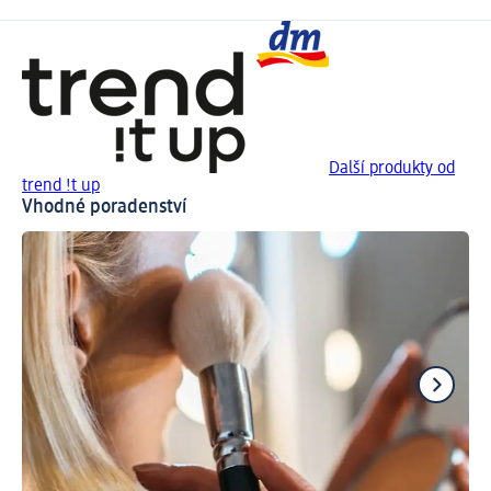
Další produkty od
trend !t up
Vhodné poradenství