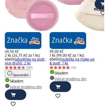
49,50 Kč
99,00 Kč
2 ks (24,75 Kč za 1 ks)
1 ks (99,00 Kč za 1 ks)
ebelin
labutěnka na pudr,
ebelin
houbička na make-up
více druhů, 2 ks
& pudr, 1 ks
(109)
(75)
Skladem
Upozornění
Vybrat prodejnu dm
Skladem
Vybrat prodejnu dm