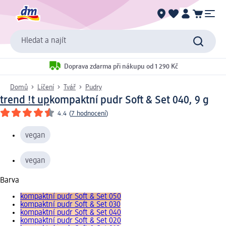
Hledat a najít
Doprava zdarma při nákupu od 1 290 Kč
Domů
Líčení
Tvář
Pudry
trend !t up
kompaktní pudr Soft & Set 040, 9 g
4.4
(
7 hodnocení
)
vegan
vegan
Barva
kompaktní pudr Soft & Set 050
kompaktní pudr Soft & Set 030
kompaktní pudr Soft & Set 040
kompaktní pudr Soft & Set 020