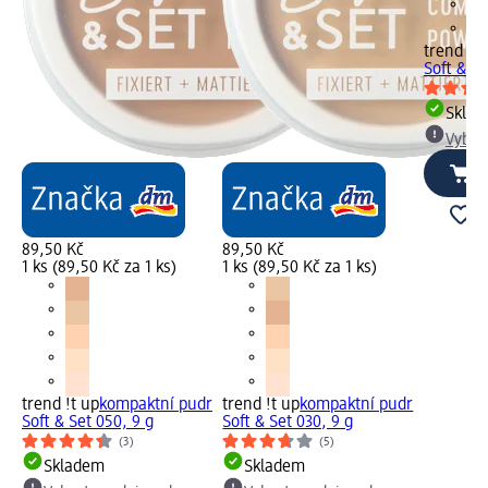
trend !t 
Soft & Se
Skla
Vybra
89,50 Kč
89,50 Kč
1 ks (89,50 Kč za 1 ks)
1 ks (89,50 Kč za 1 ks)
trend !t up
kompaktní pudr
trend !t up
kompaktní pudr
Soft & Set 050, 9 g
Soft & Set 030, 9 g
(3)
(5)
Skladem
Skladem