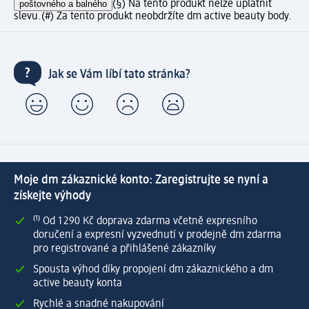
poštovného a balného
(§) Na tento produkt nelze uplatnit
slevu.
(#) Za tento produkt neobdržíte dm active beauty body.
Jak se Vám líbí tato stránka?
Moje dm zákaznické konto: Zaregistrujte se nyní a
získejte výhody
⁽¹⁾ Od 1 290 Kč doprava zdarma včetně expresního
doručení a expresní vyzvednutí v prodejně dm zdarma
pro registrované a přihlášené zákazníky
Spousta výhod díky propojení dm zákaznického a dm
active beauty konta
Rychlé a snadné nakupování