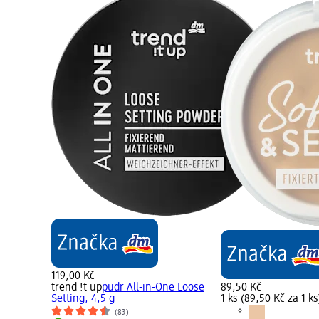
119,00 Kč
trend !t up
pudr All-in-One Loose
89,50 Kč
Setting, 4,5 g
1 ks (89,50 Kč za 1 ks
(83)