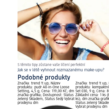
S těmito tipy zůstane vaše líčení perfektní
Jak se v létě vyhnout rozmazanému make-upu?
Podobné produkty
Značka: trend !t up; Název
Značka: trend !t up;
produktu: pudr All-in-One Loose
produktu: kompaktní
Setting, 4,5 g; Cena: 119,00 Kč; dm
Set 030, 9 g; Cena: 
značka grafika; Dostupnost: Status
Základní cena: 1 ks (
zelený Skladem, Status šedý Vybrat
ks); dm značka grafi
prodejnu dm
Status zelený Sklad
Vybrat prodejnu dm