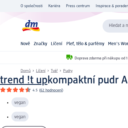
O společnosti
Kariéra
Press centrum
Inspirace & poraden
Hledat a n
Nově
Značky
Líčení
Pleť, tělo & parfémy
Men's Wor
Doprava zdarma při nákupu od 1
Domů
Líčení
Tvář
Pudry
trend !t up
kompaktní pudr Al
4.5
(
62 hodnocení
)
vegan
vegan