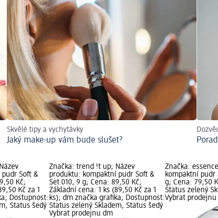
Skvělé tipy a vychytávky
Dozvěd
Jaký make-up vám bude slušet?
Porad
 Název
Značka: trend !t up; Název
Značka: essence
 pudr Soft &
produktu: kompaktní pudr Soft &
kompaktní pudr a
89,50 Kč;
Set 010, 9 g; Cena: 89,50 Kč;
g; Cena: 79,50 
89,50 Kč za 1
Základní cena: 1 ks (89,50 Kč za 1
Status zelený S
ka; Dostupnost:
ks); dm značka grafika; Dostupnost:
Vybrat prodejn
em, Status šedý
Status zelený Skladem, Status šedý
Vybrat prodejnu dm