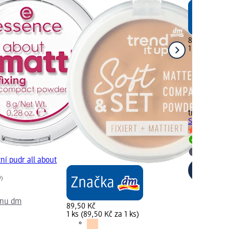
89,50 Kč
1 ks (89,50 
trend !t up
k
Set 050, 9 g
Skladem
Vybrat p
ní pudr all about
9)
jnu dm
89,50 Kč
1 ks (89,50 Kč za 1 ks)