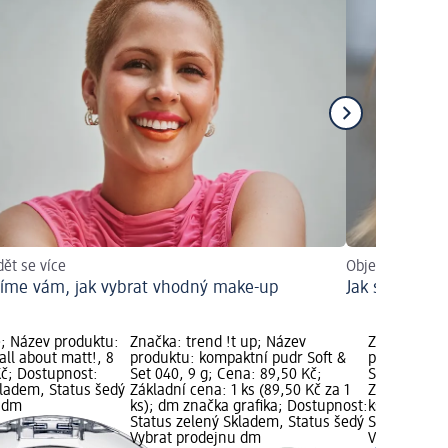
ět se více
Objevit trendy
íme vám, jak vybrat vhodný make-up
Jak si nalíčit
; Název produktu:
Značka: trend !t up; Název
Značka: tre
ll about matt!, 8
produktu: kompaktní pudr Soft &
produktu: k
Kč; Dostupnost:
Set 040, 9 g; Cena: 89,50 Kč;
Set 050, 9 g
kladem, Status šedý
Základní cena: 1 ks (89,50 Kč za 1
Základní cen
u dm
ks); dm značka grafika; Dostupnost:
ks); dm zna
Status zelený Skladem, Status šedý
Status zele
Vybrat prodejnu dm
Vybrat pro