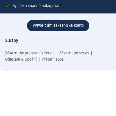
Rychlé a snadné nakupování
Vytvořit dm zákaznické konto
Služby
Zákaznický program & Servis
Zákaznický servis
Odeslání & Dodání
Vrácení zboží
Společnost
O společnosti
Společenská odpovědnost
Kariéra
Press centrum
Svět dm