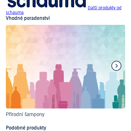
Další produkty od
schauma
Vhodné poradenství
Přírodní šampony
Po
My
Podobné produkty