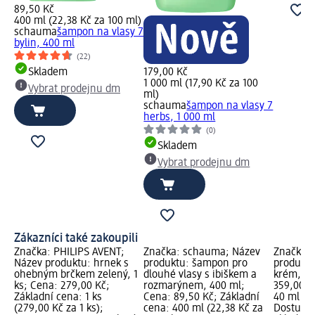
89,50 Kč
400 ml (22,38 Kč za 100 ml)
schauma
šampon na vlasy 7
bylin, 400 ml
(22)
Skladem
179,00 Kč
1 000 ml (17,90 Kč za 100
Vybrat prodejnu dm
ml)
schauma
šampon na vlasy 7
herbs, 1 000 ml
(0)
Skladem
Vybrat prodejnu dm
Zákazníci také zakoupili
Značka: PHILIPS AVENT;
Značka: schauma; Název
Značka:
Název produktu: hrnek s
produktu: šampon pro
produktu
ohebným brčkem zelený, 1
dlouhé vlasy s ibiškem a
krém, 40
ks; Cena: 279,00 Kč;
rozmarýnem, 400 ml;
359,00 K
Základní cena: 1 ks
Cena: 89,50 Kč; Základní
40 ml (89
(279,00 Kč za 1 ks);
cena: 400 ml (22,38 Kč za
Dostupno