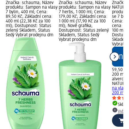
Značka: schauma; Název
Značka: schauma; Název
Značka: 
produktu: šampon na vlasy
produktu: šampon na vlasy
NATURKO
7 bylin, 400 ml; Cena:
7 herbs, 1 000 ml; Cena:
produktu
89,50 Kč; Základní cena:
179,00 Kč; Základní cena:
se 7 bio 
400 ml (22,38 Kč za 100
1 000 ml (17,90 Kč za 100
Cena: 59
ml); Dostupnost: Status
ml); Nově grafika;
cena: 20
zelený Skladem, Status
Dostupnost: Status zelený
100 ml);
šedý Vybrat prodejnu dm
Skladem, Status šedý
Dostupno
Vybrat prodejnu dm
Skladem,
Vybrat p
59,50 Kč
200 ml (
alverde
NATURK
na vlasy 
200 ml
Skla
Vybra