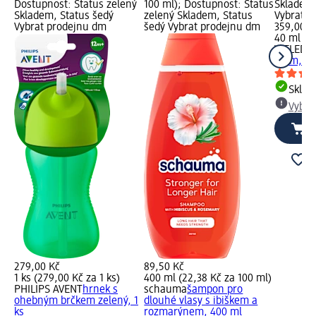
Dostupnost: Status zelený
100 ml); Dostupnost: Status
Skladem,
Skladem, Status šedý
zelený Skladem, Status
Vybrat p
Vybrat prodejnu dm
šedý Vybrat prodejnu dm
359,00 K
40 ml (8
WELEDA
krém, 40
Skla
Vybra
279,00 Kč
89,50 Kč
1 ks (279,00 Kč za 1 ks)
400 ml (22,38 Kč za 100 ml)
PHILIPS AVENT
hrnek s
schauma
šampon pro
ohebným brčkem zelený, 1
dlouhé vlasy s ibiškem a
ks
rozmarýnem, 400 ml