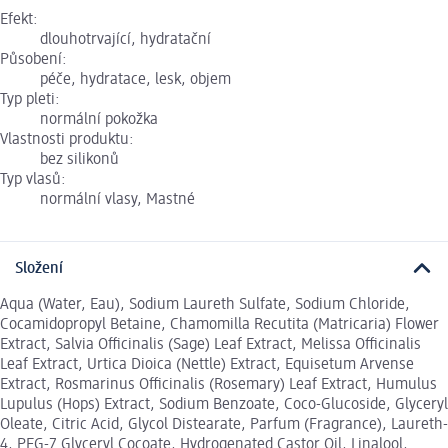
Efekt:
dlouhotrvající, hydratační
Působení:
péče, hydratace, lesk, objem
Typ pleti:
normální pokožka
Vlastnosti produktu:
bez silikonů
Typ vlasů:
normální vlasy, Mastné
Složení
Aqua (Water, Eau), Sodium Laureth Sulfate, Sodium Chloride,
Cocamidopropyl Betaine, Chamomilla Recutita (Matricaria) Flower
Extract, Salvia Officinalis (Sage) Leaf Extract, Melissa Officinalis
Leaf Extract, Urtica Dioica (Nettle) Extract, Equisetum Arvense
Extract, Rosmarinus Officinalis (Rosemary) Leaf Extract, Humulus
Lupulus (Hops) Extract, Sodium Benzoate, Coco-Glucoside, Glyceryl
Oleate, Citric Acid, Glycol Distearate, Parfum (Fragrance), Laureth-
4, PEG-7 Glyceryl Cocoate, Hydrogenated Castor Oil, Linalool,