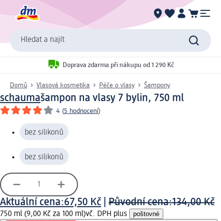
Hledat a najít
Doprava zdarma při nákupu od 1 290 Kč
Domů
Vlasová kosmetika
Péče o vlasy
Šampony
schauma
šampon na vlasy 7 bylin, 750 ml
4
(
5 hodnocení
)
bez silikonů
bez silikonů
Aktuální cena:
67,50 Kč
|
Původní cena:
134,00 Kč
750 ml (9,00 Kč za 100 ml)
vč. DPH plus
poštovné