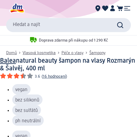
Hledat a najít
Doprava zdarma při nákupu od 1 290 Kč
Domů
Vlasová kosmetika
Péče o vlasy
Šampony
Balea
natural beauty šampon na vlasy Rozmarýn
& Šalvěj, 400 ml
3.6
(
16 hodnocení
)
vegan
bez silikonů
bez sulfátů
ph neutrální
vegan