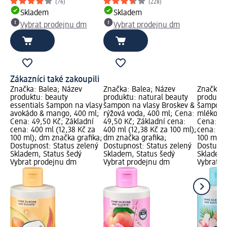
(76)
(228)
Skladem
Skladem
Vybrat prodejnu dm
Vybrat prodejnu dm
Zákazníci také zakoupili
Značka: Balea; Název
Značka: Balea; Název
Značka: 
produktu: beauty
produktu: natural beauty
produktu
essentials šampon na vlasy
šampon na vlasy Broskev &
šampon n
avokádo & mango, 400 ml;
rýžová voda, 400 ml; Cena:
mléko & 
Cena: 49,50 Kč; Základní
49,50 Kč; Základní cena:
Cena: 49
cena: 400 ml (12,38 Kč za
400 ml (12,38 Kč za 100 ml);
cena: 40
100 ml); dm značka grafika;
dm značka grafika;
100 ml);
Dostupnost: Status zelený
Dostupnost: Status zelený
Dostupno
Skladem, Status šedý
Skladem, Status šedý
Skladem,
Vybrat prodejnu dm
Vybrat prodejnu dm
Vybrat p