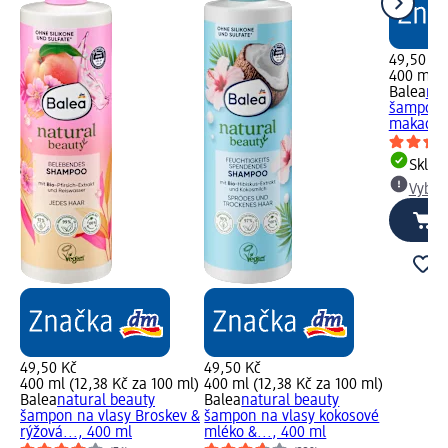
49,50 Kč
400 ml (
Balea
nat
šampon n
makadami
Skla
Vybra
49,50 Kč
49,50 Kč
400 ml (12,38 Kč za 100 ml)
400 ml (12,38 Kč za 100 ml)
Balea
natural beauty
Balea
natural beauty
šampon na vlasy Broskev &
šampon na vlasy kokosové
rýžová..., 400 ml
mléko &..., 400 ml