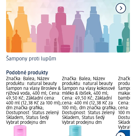
Šampony proti lupům
Př
Podobné produkty
Značka: Balea; Název
Značka: Balea; Název
Značka: 
produktu: natural beauty
produktu: natural beauty
produktu
šampon na vlasy Broskev &
šampon na vlasy kokosové
šampon n
rýžová voda, 400 ml; Cena:
mléko & ibišek, 400 ml;
makadami
49,50 Kč; Základní cena:
Cena: 49,50 Kč; Základní
bambuck
400 ml (12,38 Kč za 100 ml);
cena: 400 ml (12,38 Kč za
Cena: 49
dm značka grafika;
100 ml); dm značka grafika;
cena: 40
Dostupnost: Status zelený
Dostupnost: Status zelený
100 ml);
Skladem, Status šedý
Skladem, Status šedý
Dostupno
Vybrat prodejnu dm
Vybrat prodejnu dm
Skladem,
Vybrat p