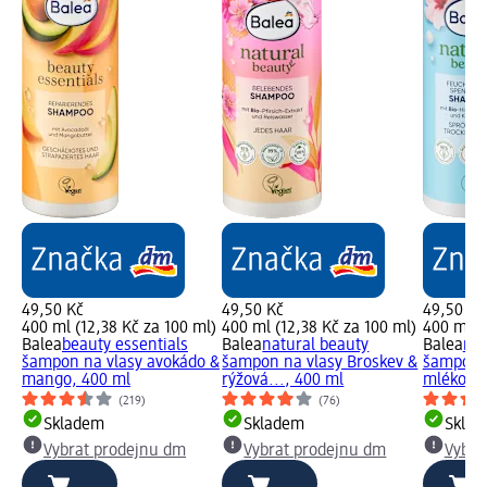
49,50 Kč
49,50 Kč
49,50 Kč
400 ml (12,38 Kč za 100 ml)
400 ml (12,38 Kč za 100 ml)
400 ml (
Balea
beauty essentials
Balea
natural beauty
Balea
nat
šampon na vlasy avokádo &
šampon na vlasy Broskev &
šampon n
mango, 400 ml
rýžová..., 400 ml
mléko &.
(219)
(76)
Skladem
Skladem
Skla
Vybrat prodejnu dm
Vybrat prodejnu dm
Vybra