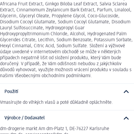
Africana Fruit Extract, Ginkgo Biloba Leaf Extract, Salvia Sclarea
Extract, Cinnamomum Zeylanicum Bark Extract, Parfum, Linalool,
Glycerin, Glyceryl Oleate, Propylene Glycol, Coco-Glucoside,
Disodium Cocoyl Glutamate, Sodium Cocoyl Glutamate, Disodium
Lauryl Sulfosuccinate, Hydroxypropyl Guar
Hydroxypropyltrimonium Chloride, Alcohol, Hydrogenated Palm
Glycerides Citrate, Lecithin, Sodium Benzoate, Potassium Sorbate,
Hexyl Cinnamal, Citric Acid, Sodium Sulfate. Složení a výživové
údaje uvedené v internetovém obchodě se může v některých
případech nepatrně lišit od složení produktu, který Vám bude
doručený. V případě, že Vám odlišnosti nebudou z jakýchkoliv
důvodů vyhovovat, využijte možnosti vrácení produktu v souladu s
našimi Všeobecnými obchodními podmínkami.
Použití
Vmasírujte do vlhkých vlasů a poté důkladně opláchněte.
Výrobce / Dodavatel
dm-drogerie markt Am dm-Platz 1, DE-76227 Karlsruhe