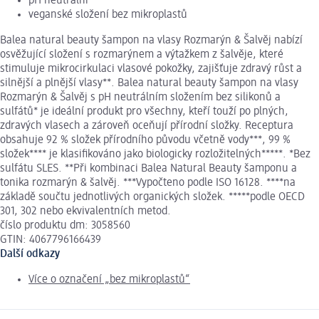
pH neutrální
veganské složení bez mikroplastů
Balea natural beauty šampon na vlasy Rozmarýn & Šalvěj nabízí
osvěžující složení s rozmarýnem a výtažkem z šalvěje, které
stimuluje mikrocirkulaci vlasové pokožky, zajišťuje zdravý růst a
silnější a plnější vlasy**. Balea natural beauty šampon na vlasy
Rozmarýn & Šalvěj s pH neutrálním složením bez silikonů a
sulfátů* je ideální produkt pro všechny, kteří touží po plných,
zdravých vlasech a zároveň oceňují přírodní složky. Receptura
obsahuje 92 % složek přírodního původu včetně vody***, 99 %
složek**** je klasifikováno jako biologicky rozložitelných*****. *Bez
sulfátu SLES. **Při kombinaci Balea Natural Beauty šamponu a
tonika rozmarýn & šalvěj. ***Vypočteno podle ISO 16128. ****na
základě součtu jednotlivých organických složek. *****podle OECD
301, 302 nebo ekvivalentních metod.
číslo produktu dm: 3058560
GTIN: 4067796166439
Další odkazy
Více o označení „bez mikroplastů“