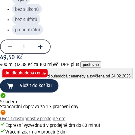
bez silikonů
bez sulfátů
ph neutrální
49,50 Kč
400 ml (12,38 Kč za 100 ml)
vč. DPH plus
poštovné
dlouhodobá cena
nebyla zvýšena od 24.02.2025
Vložit do košíku
Skladem
Standardní doprava za 1-3 pracovní dny
Ověřit dostupnost v prodejně dm
Expresní vyzvednutí v prodejně dm do 60 minut
Vrácení zdarma v prodejně dm