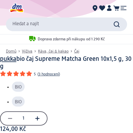
Hledat a najít
Doprava zdarma při nákupu od 1 290 Kč
Domů
Výživa
Káva, čaj & kakao
Čaj
pukka
bio čaj Supreme Matcha Green 10x1,5 g, 30
g
5
(
3 hodnocení
)
BIO
BIO
124,00 Kč