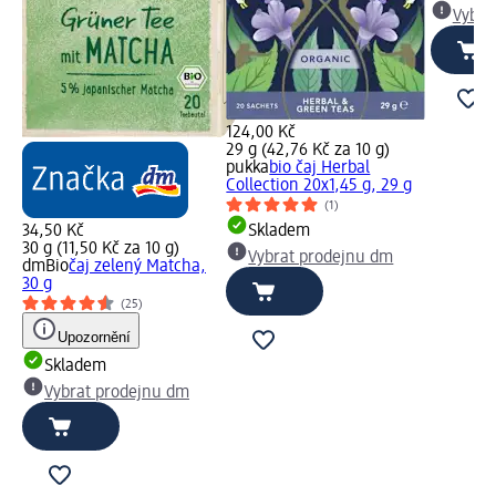
Vybra
124,00 Kč
29 g (42,76 Kč za 10 g)
pukka
bio čaj Herbal
Collection 20x1,45 g, 29 g
(1)
34,50 Kč
Skladem
30 g (11,50 Kč za 10 g)
Vybrat prodejnu dm
dmBio
čaj zelený Matcha,
30 g
(25)
Upozornění
Skladem
Vybrat prodejnu dm