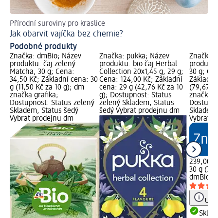
Přírodní suroviny pro kraslice
Ma
Jak obarvit vajíčka bez chemie?
Pi
Podobné produkty
Značka: dmBio; Název
Značka: pukka; Název
Značka: 
produktu: čaj zelený
produktu: bio čaj Herbal
produktu
Matcha, 30 g; Cena:
Collection 20x1,45 g, 29 g;
30 g; Ce
34,50 Kč; Základní cena: 30
Cena: 124,00 Kč; Základní
Základní
g (11,50 Kč za 10 g); dm
cena: 29 g (42,76 Kč za 10
(79,67 K
značka grafika;
g); Dostupnost: Status
značka g
Dostupnost: Status zelený
zelený Skladem, Status
Dostupno
Skladem, Status šedý
šedý Vybrat prodejnu dm
Skladem,
Vybrat prodejnu dm
Vybrat p
239,00 K
30 g (79,
dmBio
bi
Upoz
Skla