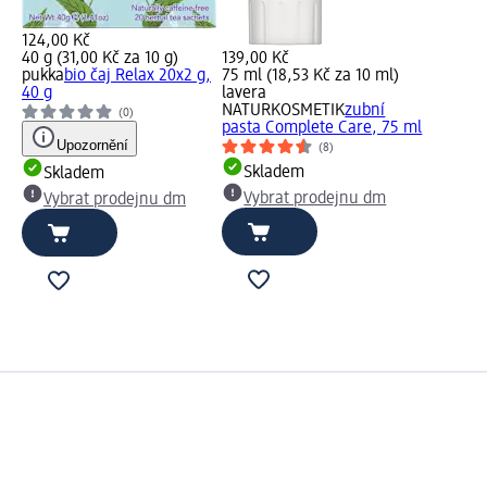
124,00 Kč
40 g (31,00 Kč za 10 g)
139,00 Kč
pukka
bio čaj Relax 20x2 g,
75 ml (18,53 Kč za 10 ml)
40 g
lavera
NATURKOSMETIK
zubní
(0)
pasta Complete Care, 75 ml
Upozornění
(8)
Skladem
Skladem
Vybrat prodejnu dm
Vybrat prodejnu dm