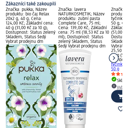
Zákazníci také zakoupili
Značka: pukka; Název
Značka: lavera
Značka:
produktu: bio čaj Relax
NATURKOSMETIK; Název
produkt
20x2 g, 40 g; Cena:
produktu: zubní pasta
tyčinka 
124,00 Kč; Základní cena:
Complete Care, 75 ml;
50 g; Ce
40 g (31,00 Kč za 10 g);
Cena: 139,00 Kč; Základní
Základní
Dostupnost: Status zelený
cena: 75 ml (18,53 Kč za 10
(51,00 Kč
Skladem, Status šedý
ml); Dostupnost: Status
Dostupno
Vybrat prodejnu dm
zelený Skladem, Status
Skladem,
šedý Vybrat prodejnu dm
Vybrat p
25,50 Kč
50 g (51,
bombus
tyčinka 
50 g
Skla
Vybra