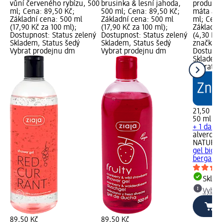
vůní červeného rybízu, 500
brusinka & lesní jahoda,
produktu
ml; Cena: 89,50 Kč;
500 ml; Cena: 89,50 Kč;
máta a b
Základní cena: 500 ml
Základní cena: 500 ml
ml; Cena
(17,90 Kč za 100 ml);
(17,90 Kč za 100 ml);
Základní
Dostupnost: Status zelený
Dostupnost: Status zelený
(4,30 Kč
Skladem, Status šedý
Skladem, Status šedý
značka g
Vybrat prodejnu dm
Vybrat prodejnu dm
Dostupno
Skladem,
Vybrat p
21,50 Kč
50 ml (4,
+ 1 další
alverde
NATURK
gel bio m
bergamot
Skla
Vybra
89,50 Kč
89,50 Kč