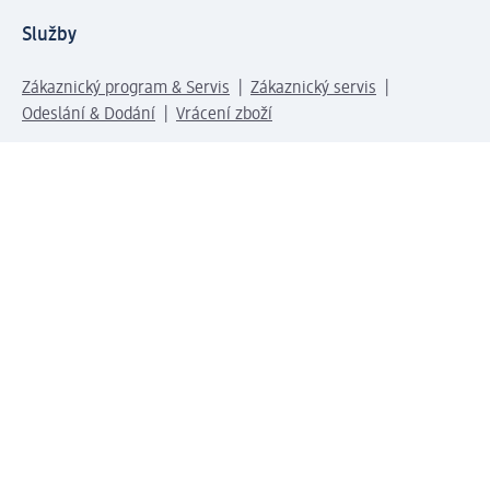
Služby
Zákaznický program & Servis
Zákaznický servis
Odeslání & Dodání
Vrácení zboží
Společnost
O společnosti
Společenská odpovědnost
Kariéra
Press centrum
Svět dm
Platební možnosti