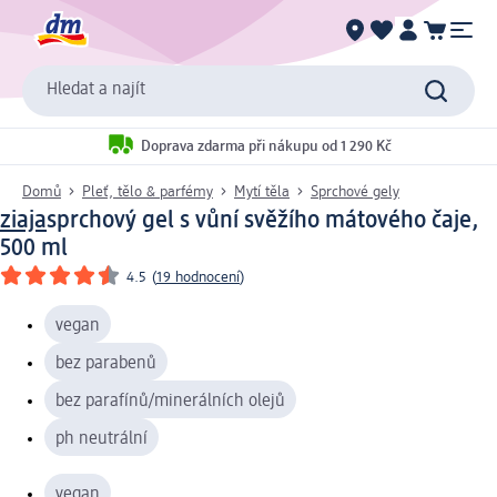
Hledat a najít
Doprava zdarma při nákupu od 1 290 Kč
Domů
Pleť, tělo & parfémy
Mytí těla
Sprchové gely
ziaja
sprchový gel s vůní svěžího mátového čaje,
500 ml
4.5
(
19 hodnocení
)
vegan
bez parabenů
bez parafínů/minerálních olejů
ph neutrální
vegan