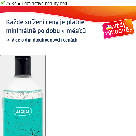
25 Kč = 1 dm active beauty bod
Každé snížení ceny je platné
minimálně po dobu 4 měsíců
Více o dm dlouhodobých cenách