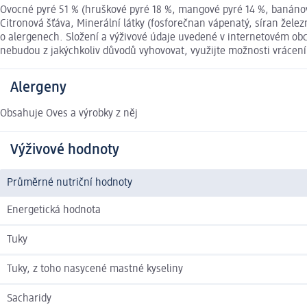
Ovocné pyré 51 % (hruškové pyré 18 %, mangové pyré 14 %, banánov
Citronová šťáva, Minerální látky (fosforečnan vápenatý, síran železn
o alergenech. Složení a výživové údaje uvedené v internetovém obc
nebudou z jakýchkoliv důvodů vyhovovat, využijte možnosti vráce
Alergeny
Obsahuje Oves a výrobky z něj
Výživové hodnoty
Průměrné nutriční hodnoty
Energetická hodnota
Tuky
Tuky, z toho nasycené mastné kyseliny
Sacharidy