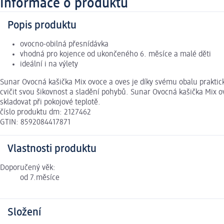
Informace o produktu
Popis produktu
ovocno-obilná přesnídávka
vhodná pro kojence od ukončeného 6. měsíce a malé děti
ideální i na výlety
Sunar Ovocná kašička Mix ovoce a oves je díky svému obalu praktick
cvičit svou šikovnost a sladění pohybů. Sunar Ovocná kašička Mix ovo
skladovat při pokojové teplotě.
číslo produktu dm: 2127462
GTIN: 8592084417871
Vlastnosti produktu
Doporučený věk:
od 7.měsíce
Složení