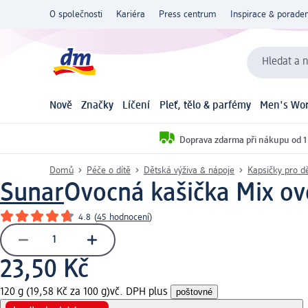
O společnosti
Kariéra
Press centrum
Inspirace & poraden
Hledat a n
Nově
Značky
Líčení
Pleť, tělo & parfémy
Men's Wor
Doprava zdarma při nákupu od 1
Domů
Péče o dítě
Dětská výživa & nápoje
Kapsičky pro dě
Sunar
Ovocná kašička Mix ov
4.8
(
45 hodnocení
)
23,50 Kč
120 g (19,58 Kč za 100 g)
vč. DPH plus
poštovné