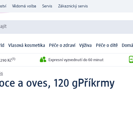
ství
Vědomá volba
Servis
Zákaznický servis
ajít
ld
Vlasová kosmetika
Péče o zdraví
Výživa
Péče o dítě
Domá
(1)
Expresní vyzvednutí do 60 minut
 290 Kč
ti
oce a oves, 120 g
Příkrmy