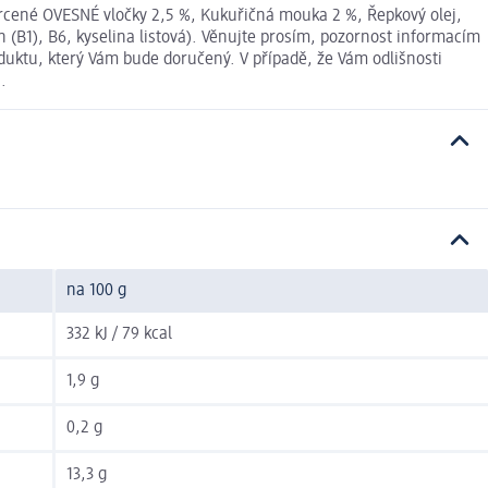
rcené OVESNÉ vločky 2,5 %, Kukuřičná mouka 2 %, Řepkový olej,
in (B1), B6, kyselina listová). Věnujte prosím, pozornost informacím
duktu, který Vám bude doručený. V případě, že Vám odlišnosti
.
na 100 g
332 kJ / 79 kcal
1,9 g
0,2 g
13,3 g