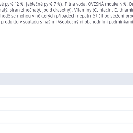
é pyré 12 %, jablečné pyré 7 %), Pitná voda, OVESNÁ mouka 4 %, D
atý, síran zinečnatý, jodid draselný), Vitaminy (C, niacin, E, thiam
hodě se mohou v některých případech nepatrně lišit od složení pro
ní produktu v souladu s našimi Všeobecnými obchodními podmínkami