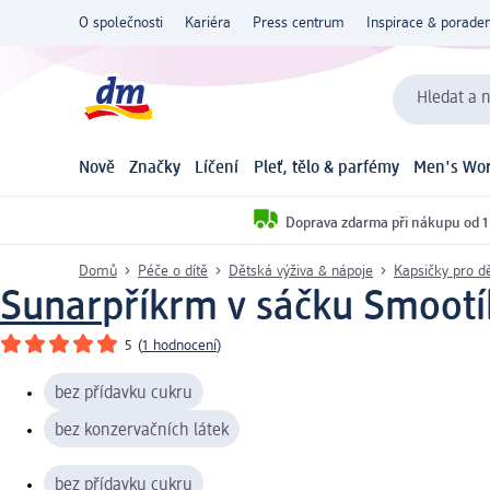
O společnosti
Kariéra
Press centrum
Inspirace & poraden
Hledat a n
Nově
Značky
Líčení
Pleť, tělo & parfémy
Men's Wor
Doprava zdarma při nákupu od 1
Domů
Péče o dítě
Dětská výživa & nápoje
Kapsičky pro dě
Sunar
příkrm v sáčku Smootík
5
(
1 hodnocení
)
bez přídavku cukru
bez konzervačních látek
bez přídavku cukru