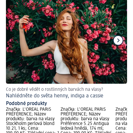
Co je dobré vědět o rostlinných barvách na vlasy?
Př
Nahlédněte do světa henny, indiga a cassie
Ja
Podobné produkty
Značka: L'ORÉAL PARiS
Značka: L'ORÉAL PARiS
Značka: 
PRÉFÉRENCE; Název
PRÉFÉRENCE; Název
PRÉFÉRE
produktu: barva na vlasy
produktu: barva na vlasy
produktu
Stockholm perlová blond
Préférence 5.25 Antigua
na vlasy 
10.21, 1 ks; Cena:
ledová hnědá, 174 ml;
Cena: 15