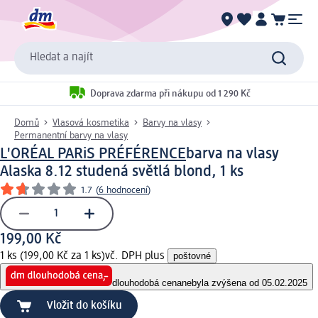
Hledat a najít
Doprava zdarma při nákupu od 1 290 Kč
Domů
Vlasová kosmetika
Barvy na vlasy
Permanentní barvy na vlasy
L'ORÉAL PARiS PRÉFÉRENCE
barva na vlasy
Alaska 8.12 studená světlá blond, 1 ks
1.7
(
6 hodnocení
)
199,00 Kč
1 ks (199,00 Kč za 1 ks)
vč. DPH plus
poštovné
dlouhodobá cena
nebyla zvýšena od 05.02.2025
Vložit do košíku