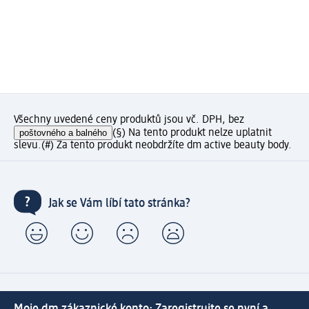
Všechny uvedené ceny produktů jsou vč. DPH, bez
poštovného a balného
(§) Na tento produkt nelze uplatnit
slevu.
(#) Za tento produkt neobdržíte dm active beauty body.
Jak se Vám líbí tato stránka?
Moje dm zákaznické konto: Zaregistrujte se nyní a