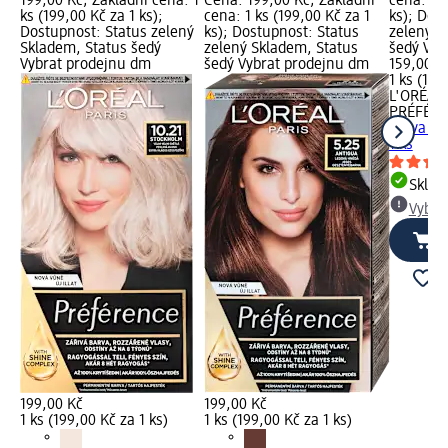
199,00 Kč; Základní cena: 1
Cena: 199,00 Kč; Základní
cena: 1 k
ks (199,00 Kč za 1 ks);
cena: 1 ks (199,00 Kč za 1
ks); Dos
Dostupnost: Status zelený
ks); Dostupnost: Status
zelený S
Skladem, Status šedý
zelený Skladem, Status
šedý Vyb
Vybrat prodejnu dm
šedý Vybrat prodejnu dm
159,00 K
1 ks (159
L'ORÉAL 
PRÉFÉR
barva na 
1 ks
Skla
Vybra
199,00 Kč
199,00 Kč
1 ks (199,00 Kč za 1 ks)
1 ks (199,00 Kč za 1 ks)