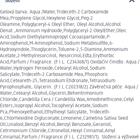
Složení
Gelová barva: Aqua /Water,Trideceth-2 Carboxamide
Mea,Propylene Glycol,Hexylene Glycol,Peg-2
Oleamine,Polyglyceryl-4 Oleyl Ether, Oleyl Alcohol,Alcohol
Denat.,Ammonium Hydroxide,Polyglyceryl-2 OleylEther,Oleic
Acid,Sodium Diethylaminopropyl Cocoaspartamide,P-
Aminophenol,M-Aminophenol,Sodium Metabisulfite,6-
Hydroxyindole,Thioglycerin,Toluene-2,5-Diamine,Ammonium
Acetate,2-Methylresorcinol, Resorcinol,Edta,Erythorbic
Acid,Parfum / Fragrance. (F.I.L. C234368/1) Oxidační činidlo: Aqua /
Water,Hydrogen Peroxide,Cetearyl Alcohol,Sodium
Salicylate,Trideceth-2 Carboxamide Mea,Phosphoric
Acid,Ceteareth-25,Tetrasodium Etidronate,Tetrasodium
Pyrophosphate, Glycerin. (F.I.L.C202318/2) Závěrečná péče: Aqua /
Water,Cetearyl Alcohol,Glycerin,Behentrimonium
Chloride,Candelilla Cera / Candelilla Wax,Amodimethicone,Cetyl
Esters,Isopropyl Alcohol,Tocopheryl Acetate,Sodium
Pca,Phenoxyethanol,Ethylhexyl Salicylate, Trideceth-
6,Chlorhexidine Digluconate,Limonene,Camelina Sativa Seed
Oil,Linalool,Benzyl Alcohol,Benzyl Benzoate,Geraniol,
Cetrimonium Chloride,Citronellol,Hexyl Cinnamal,Amyl
Cinnamal,Parfum / Fragrance.(F.I.L. C232981/1). Složení a výživové