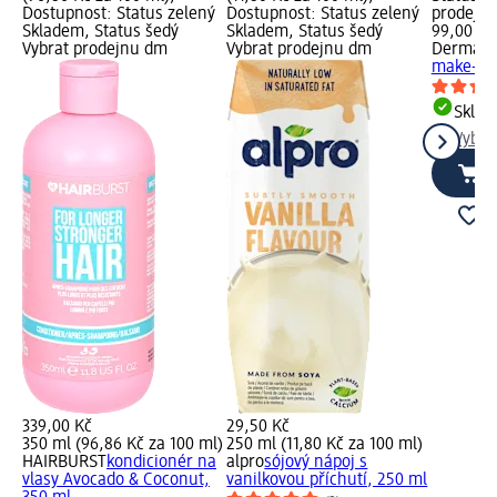
Dostupnost: Status zelený
Dostupnost: Status zelený
prodejn
Skladem, Status šedý
Skladem, Status šedý
99,00 Kč
Vybrat prodejnu dm
Vybrat prodejnu dm
Dermaco
make-up,
Skla
Vybra
339,00 Kč
29,50 Kč
350 ml (96,86 Kč za 100 ml)
250 ml (11,80 Kč za 100 ml)
HAIRBURST
kondicionér na
alpro
sójový nápoj s
vlasy Avocado & Coconut,
vanilkovou příchutí, 250 ml