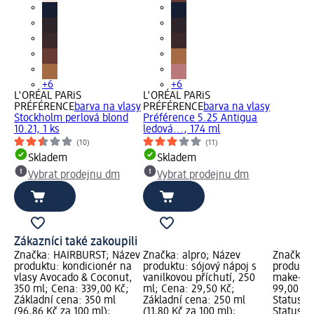
+6
+6
L'ORÉAL PARiS
L'ORÉAL PARiS
PRÉFÉRENCE
barva na vlasy
PRÉFÉRENCE
barva na vlasy
Stockholm perlová blond
Préférence 5.25 Antigua
10.21, 1 ks
ledová..., 174 ml
(10)
(11)
Skladem
Skladem
Vybrat prodejnu dm
Vybrat prodejnu dm
Zákazníci také zakoupili
Značka: HAIRBURST; Název
Značka: alpro; Název
Značka: 
produktu: kondicionér na
produktu: sójový nápoj s
produktu:
vlasy Avocado & Coconut,
vanilkovou příchutí, 250
make-up,
350 ml; Cena: 339,00 Kč;
ml; Cena: 29,50 Kč;
99,00 Kč
Základní cena: 350 ml
Základní cena: 250 ml
Status z
(96,86 Kč za 100 ml);
(11,80 Kč za 100 ml);
Status š