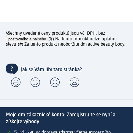
Všechny uvedené ceny produktů jsou vč. DPH, bez
poštovného a balného
(§) Na tento produkt nelze uplatnit
slevu.
(#) Za tento produkt neobdržíte dm active beauty body.
Jak se Vám líbí tato stránka?
Moje dm zákaznické konto: Zaregistrujte se nyní a
získejte výhody
⁽¹⁾ Od 1 290 Kč doprava zdarma včetně expresního