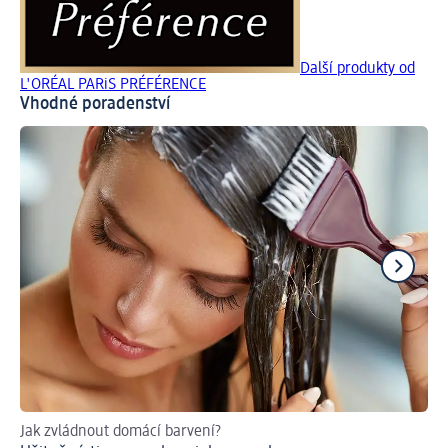
Další produkty od
L'ORÉAL PARiS PRÉFÉRENCE
Vhodné poradenství
Jak zvládnout domácí barvení?
Ná