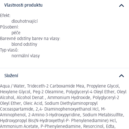
Vlastnosti produktu
Efekt:
dlouhotrvající
Působení:
péče
Barevné odstíny barev na vlasy:
blond odstíny
Typ vlasů:
normální vlasy
Složení
Aqua / Water, Trideceth-2 Carboxamide Mea, Propylene Glycol,
Hexylene Glycol, Peg-2 Oleamine, Polyglyceryl-4 Oleyl Ether, Oleyl
Alcohol, Alcohol Denat., Ammonium Hydroxide, Polyglyceryl-2
Oleyl Ether, Oleic Acid, Sodium Diethylaminopropyl
Cocoaspartamide, 2,4- Diaminophenoxyethanol Hcl, M-
Aminophenol, 2-Amino-3-Hydroxypyridine, Sodium Metabisulfite,
Hydroxypropyl Bis(N-Hydroxyethyl-P- Phenylenediamine) Hcl,
Ammonium Acetate, P-Phenylenediamine, Resorcinol, Edta,