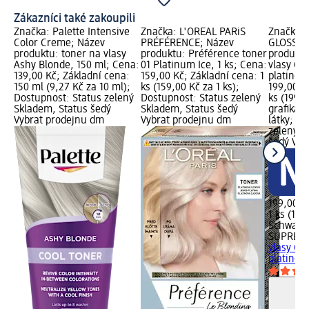
Zákazníci také zakoupili
Značka: Palette Intensive
Značka: L'ORÉAL PARiS
Značka: 
Color Creme; Název
PRÉFÉRENCE; Název
GLOSS S
produktu: toner na vlasy
produktu: Préférence toner
produktu
Ashy Blonde, 150 ml; Cena:
01 Platinum Ice, 1 ks; Cena:
vlasy Col
139,00 Kč; Základní cena:
159,00 Kč; Základní cena: 1
platinová
150 ml (9,27 Kč za 10 ml);
ks (159,00 Kč za 1 ks);
199,00 K
Dostupnost: Status zelený
Dostupnost: Status zelený
ks (199,0
Skladem, Status šedý
Skladem, Status šedý
grafika;
Vybrat prodejnu dm
Vybrat prodejnu dm
látky; D
zelený S
šedý Vyb
199,00 K
1 ks (199
Schwarz
SUPREM
vlasy Col
platinová