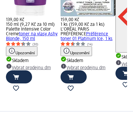
139,00 Kč
159,00 Kč
150 ml (9,27 Kč za 10 ml)
1 ks (159,00 Kč za 1 ks)
Palette Intensive Color
L'ORÉAL PARiS
Creme
toner na vlasy Ashy
PRÉFÉRENCE
Préférence
Blonde, 150 ml
toner 01 Platinum Ice, 1 ks
(30)
(14)
Upozornění
Upozornění
Skla
Skladem
Skladem
Vybra
Vybrat prodejnu dm
Vybrat prodejnu dm