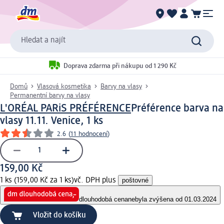
Hledat a najít
Doprava zdarma při nákupu od 1 290 Kč
Domů
Vlasová kosmetika
Barvy na vlasy
Permanentní barvy na vlasy
L'ORÉAL PARiS PRÉFÉRENCE
Préférence barva na
vlasy 11.11. Venice, 1 ks
2.6
(
11 hodnocení
)
159,00 Kč
1 ks (159,00 Kč za 1 ks)
vč. DPH plus
poštovné
dlouhodobá cena
nebyla zvýšena od 01.03.2024
Vložit do košíku