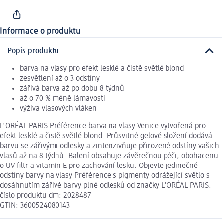
Informace o produktu
Popis produktu
barva na vlasy pro efekt lesklé a čistě světlé blond
zesvětlení až o 3 odstíny
zářivá barva až po dobu 8 týdnů
až o 70 % méně lámavosti
výživa vlasových vláken
L'ORÉAL PARIS Préférence barva na vlasy Venice vytvořená pro
efekt lesklé a čistě světlé blond. Průsvitné gelové složení dodává
barvu se zářivými odlesky a zintenzivňuje přirozené odstíny vašich
vlasů až na 8 týdnů. Balení obsahuje závěrečnou péči, obohacenu
o UV filtr a vitamín E pro zachování lesku. Objevte jedinečné
odstíny barvy na vlasy Préférence s pigmenty odrážející světlo s
dosáhnutím zářivé barvy plné odlesků od značky L'ORÉAL PARIS.
číslo produktu dm: 2028487
GTIN: 3600524080143