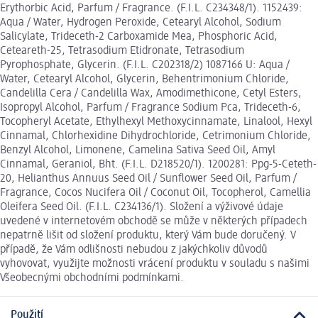
Erythorbic Acid, Parfum / Fragrance. (F.I.L. C234348/1). 1152439:
Aqua / Water, Hydrogen Peroxide, Cetearyl Alcohol, Sodium
Salicylate, Trideceth-2 Carboxamide Mea, Phosphoric Acid,
Ceteareth-25, Tetrasodium Etidronate, Tetrasodium
Pyrophosphate, Glycerin. (F.I.L. C202318/2) 1087166 U: Aqua /
Water, Cetearyl Alcohol, Glycerin, Behentrimonium Chloride,
Candelilla Cera / Candelilla Wax, Amodimethicone, Cetyl Esters,
Isopropyl Alcohol, Parfum / Fragrance Sodium Pca, Trideceth-6,
Tocopheryl Acetate, Ethylhexyl Methoxycinnamate, Linalool, Hexyl
Cinnamal, Chlorhexidine Dihydrochloride, Cetrimonium Chloride,
Benzyl Alcohol, Limonene, Camelina Sativa Seed Oil, Amyl
Cinnamal, Geraniol, Bht. (F.I.L. D218520/1). 1200281: Ppg-5-Ceteth-
20, Helianthus Annuus Seed Oil / Sunflower Seed Oil, Parfum /
Fragrance, Cocos Nucifera Oil / Coconut Oil, Tocopherol, Camellia
Oleifera Seed Oil. (F.I.L. C234136/1). Složení a výživové údaje
uvedené v internetovém obchodě se může v některých případech
nepatrně lišit od složení produktu, který Vám bude doručený. V
případě, že Vám odlišnosti nebudou z jakýchkoliv důvodů
vyhovovat, využijte možnosti vrácení produktu v souladu s našimi
Všeobecnými obchodními podmínkami.
Použití