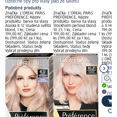
Užitečné tipy pro vlasy jako ze salonu
Ja
Podobné produkty
Značka: L'ORÉAL PARiS
Značka: L'ORÉAL PARiS
Značka: 
PRÉFÉRENCE; Název
PRÉFÉRENCE; Název
PRÉFÉRE
produktu: barva na vlasy
produktu: barva na vlasy
produktu
Alaska 8.12 studená světlá
Stockholm perlová blond
4.0 Hněd
blond, 1 ks; Cena:
10.21, 1 ks; Cena:
199,00 K
199,00 Kč; Základní cena: 1
199,00 Kč; Základní cena: 1
ks (199,0
ks (199,00 Kč za 1 ks);
ks (199,00 Kč za 1 ks);
Dostupno
Dostupnost: Status zelený
Dostupnost: Status zelený
Skladem,
Skladem, Status šedý
Skladem, Status šedý
Vybrat p
Vybrat prodejnu dm
Vybrat prodejnu dm
199,00 K
1 ks (199
L'ORÉAL 
PRÉFÉR
4.0 Hněd
Upoz
Skla
Vybra