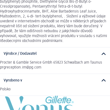
butylphenyl) phosphite, Diethylene Glycol Bis-(t-Butyl o-
Cresolpropanoate), Pentaerythrityl Tetra-di-t-butyl
Hydroxyhydrocinnamate, BHT, Aloe Barbadensis Leaf Juice,
Maltodextrin, 2, 4-di- tert-butylphenol, . Složení a výživové údaje
uvedené v internetovém obchodě se může v některých případech
nepatrně lišit od složení produktu, který Vám bude doručený. V
případě, že Vám odlišnosti nebudou z jakýchkoliv důvodů
vyhovovat, využijte možnosti vrácení produktu v souladu s našimi
Všeobecnými obchodními podmínkami.
Výrobce / Dodavatel
Procter & Gamble Service Gmbh 65823 Schwalbach am Taunus
prgreception.im@pg.com
Vyrobeno v
Polsko