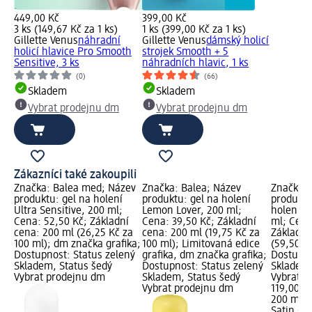
449,00 Kč
399,00 Kč
3 ks (149,67 Kč za 1 ks)
1 ks (399,00 Kč za 1 ks)
Gillette Venus
náhradní
Gillette Venus
dámský holicí
holicí hlavice Pro Smooth
strojek Smooth + 5
Sensitive, 3 ks
náhradních hlavic, 1 ks
(0)
(66)
Skladem
Skladem
Vybrat prodejnu dm
Vybrat prodejnu dm
Zákazníci také zakoupili
Značka: Balea med; Název
Značka: Balea; Název
Značka: 
produktu: gel na holení
produktu: gel na holení
produktu
Ultra Sensitive, 200 ml;
Lemon Lover, 200 ml;
holení A
Cena: 52,50 Kč; Základní
Cena: 39,50 Kč; Základní
ml; Cena
cena: 200 ml (26,25 Kč za
cena: 200 ml (19,75 Kč za
Základní
100 ml); dm značka grafika;
100 ml); Limitovaná edice
(59,50 Kč
Dostupnost: Status zelený
grafika, dm značka grafika;
Dostupno
Skladem, Status šedý
Dostupnost: Status zelený
Skladem,
Vybrat prodejnu dm
Skladem, Status šedý
Vybrat p
Vybrat prodejnu dm
119,00 K
200 ml (
Satin Ca