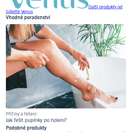
Další produkty od
Gillette Venus
Vhodné poradenství
Příčiny a řešení
Jak
Jak řešit pupínky po holení?
Ti
Podobné produkty