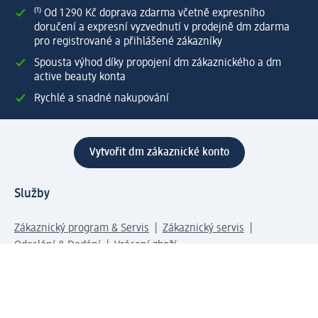
⁽¹⁾ Od 1 290 Kč doprava zdarma včetně expresního
doručení a expresní vyzvednutí v prodejně dm zdarma
pro registrované a přihlášené zákazníky
Spousta výhod díky propojení dm zákaznického a dm
active beauty konta
Rychlé a snadné nakupování
Vytvořit dm zákaznické konto
Služby
Zákaznický program & Servis
Zákaznický servis
Odeslání & Dodání
Vrácení zboží
Společnost
O společnosti
Společenská odpovědnost
Kariéra