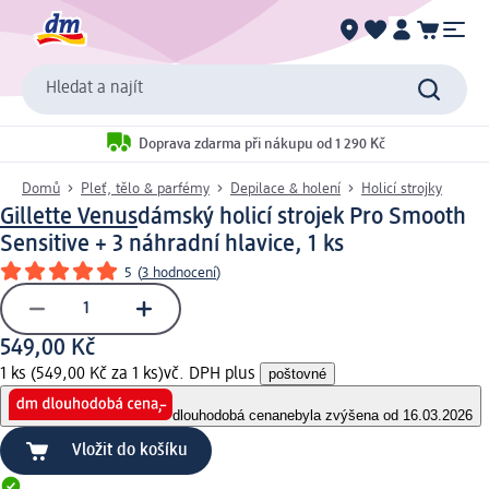
Hledat a najít
Doprava zdarma při nákupu od 1 290 Kč
Domů
Pleť, tělo & parfémy
Depilace & holení
Holicí strojky
Gillette Venus
dámský holicí strojek Pro Smooth
Sensitive + 3 náhradní hlavice, 1 ks
5
(
3 hodnocení
)
549,00 Kč
1 ks (549,00 Kč za 1 ks)
vč. DPH plus
poštovné
dlouhodobá cena
nebyla zvýšena od 16.03.2026
Vložit do košíku