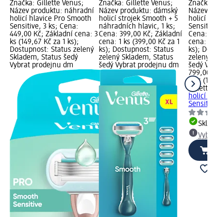
Značka: Gillette Venus;
Značka: Gillette Venus;
Značka: 
Název produktu: náhradní
Název produktu: dámský
Název pr
holicí hlavice Pro Smooth
holicí strojek Smooth + 5
holicí h
Sensitive, 3 ks; Cena:
náhradních hlavic, 1 ks;
Sensitive
449,00 Kč; Základní cena: 3
Cena: 399,00 Kč; Základní
Cena: 79
ks (149,67 Kč za 1 ks);
cena: 1 ks (399,00 Kč za 1
cena: 6 k
Dostupnost: Status zelený
ks); Dostupnost: Status
ks); Dos
Skladem, Status šedý
zelený Skladem, Status
zelený S
Vybrat prodejnu dm
šedý Vybrat prodejnu dm
šedý Vyb
799,00 K
6 ks (133
Gillette 
holicí h
Sensitive
Skla
Vybra