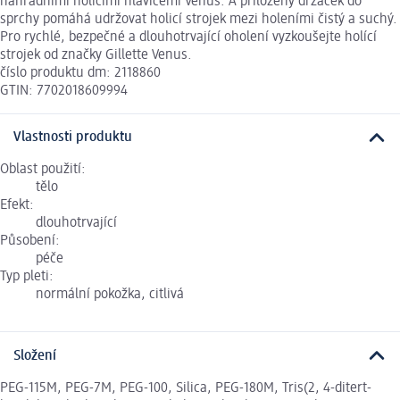
náhradními holicími hlavicemi Venus. A přiložený držáček do
sprchy pomáhá udržovat holicí strojek mezi holeními čistý a suchý.
Pro rychlé, bezpečné a dlouhotrvající oholení vyzkoušejte holící
strojek od značky Gillette Venus.
číslo produktu dm: 2118860
GTIN: 7702018609994
Vlastnosti produktu
Oblast použití:
tělo
Efekt:
dlouhotrvající
Působení:
péče
Typ pleti:
normální pokožka, citlivá
Složení
PEG-115M, PEG-7M, PEG-100, Silica, PEG-180M, Tris(2, 4-ditert-