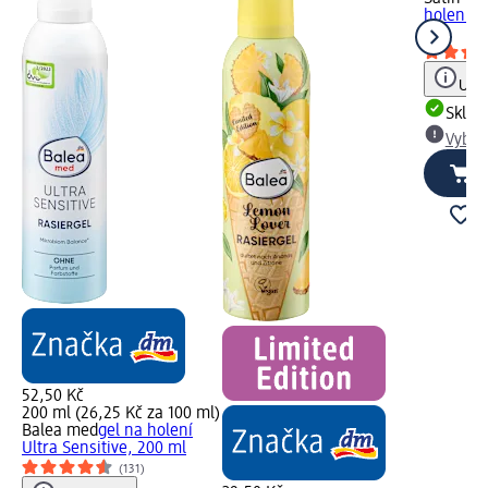
holení A
ml
Upoz
Skla
Vybra
52,50 Kč
200 ml (26,25 Kč za 100 ml)
Balea med
gel na holení
Ultra Sensitive, 200 ml
(131)