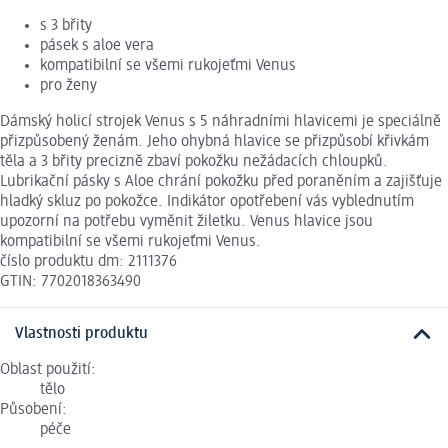
s 3 břity
pásek s aloe vera
kompatibilní se všemi rukojeťmi Venus
pro ženy
Dámský holicí strojek Venus s 5 náhradními hlavicemi je speciálně
přizpůsobený ženám. Jeho ohybná hlavice se přizpůsobí křivkám
těla a 3 břity precizně zbaví pokožku nežádacích chloupků.
Lubrikační pásky s Aloe chrání pokožku před poraněním a zajišťuje
hladký skluz po pokožce. Indikátor opotřebení vás vyblednutím
upozorní na potřebu vyměnit žiletku. Venus hlavice jsou
kompatibilní se všemi rukojeťmi Venus.
číslo produktu dm: 2111376
GTIN: 7702018363490
Vlastnosti produktu
Oblast použití:
tělo
Působení:
péče