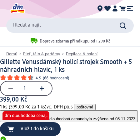
Hledat a najít
Doprava zdarma při nákupu od 1 290 Kč
Domů
Pleť, tělo & parfémy
Depilace & holení
Gillette Venus
dámský holicí strojek Smooth + 5
náhradních hlavic, 1 ks
4.5
(
66 hodnocení
)
399,00 Kč
1 ks (399,00 Kč za 1 ks)
vč. DPH plus
poštovné
dlouhodobá cena
nebyla zvýšena od 08.11.2023
Vložit do košíku