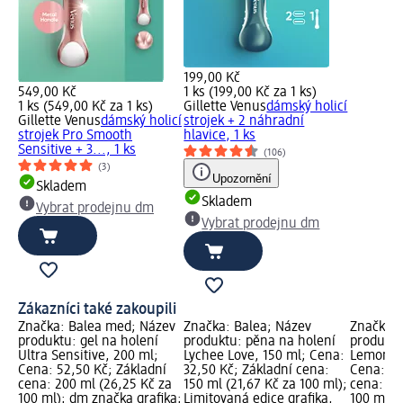
199,00 Kč
549,00 Kč
1 ks (199,00 Kč za 1 ks)
1 ks (549,00 Kč za 1 ks)
Gillette Venus
dámský holicí
Gillette Venus
dámský holicí
strojek + 2 náhradní
strojek Pro Smooth
hlavice, 1 ks
Sensitive + 3..., 1 ks
(106)
(3)
Upozornění
Skladem
Skladem
Vybrat prodejnu dm
Vybrat prodejnu dm
Zákazníci také zakoupili
Značka: Balea med; Název
Značka: Balea; Název
Značka: 
produktu: gel na holení
produktu: pěna na holení
produktu
Ultra Sensitive, 200 ml;
Lychee Love, 150 ml; Cena:
Lemon Lo
Cena: 52,50 Kč; Základní
32,50 Kč; Základní cena:
Cena: 39
cena: 200 ml (26,25 Kč za
150 ml (21,67 Kč za 100 ml);
cena: 20
100 ml); dm značka grafika;
Limitovaná edice grafika,
100 ml);