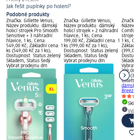
Příčiny a řešení
Jak
Jak řešit pupínky po holení?
Ti
Podobné produkty
Značka: Gillette Venus;
Značka: Gillette Venus;
Značka: 
Název produktu: dámský
Název produktu: dámský
Název pr
holicí strojek Pro Smooth
holicí strojek + 2 náhradní
ComfortG
Sensitive + 3 náhradní
hlavice, 1 ks; Cena:
strojek B
hlavice, 1 ks; Cena:
199,00 Kč; Základní cena: 1
1 ks; Ce
549,00 Kč; Základní cena: 1
ks (199,00 Kč za 1 ks);
Základní 
ks (549,00 Kč za 1 ks);
Dostupnost: Status zelený
(399,00 K
Dostupnost: Status zelený
Skladem, Status šedý
Dostupno
Skladem, Status šedý
Vybrat prodejnu dm
Skladem,
Vybrat prodejnu dm
Vybrat p
399,00 K
1 ks (399
Gillette 
dámský h
Breeze + 
Skla
Vybra