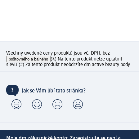
Všechny uvedené ceny produktů jsou vč. DPH, bez
poštovného a balného
(§) Na tento produkt nelze uplatnit
slevu.
(#) Za tento produkt neobdržíte dm active beauty body.
Jak se Vám líbí tato stránka?
Moje dm zákaznické konto: Zaregistrujte se nyní a