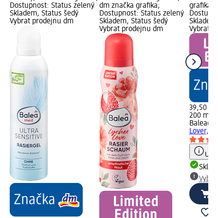
Dostupnost: Status zelený
dm značka grafika;
grafika,
Skladem, Status šedý
Dostupnost: Status zelený
Dostupno
Vybrat prodejnu dm
Skladem, Status šedý
Skladem,
Vybrat prodejnu dm
Vybrat p
39,50 Kč
200 ml (
Balea
gel
Lover, 2
Upoz
Skla
Vybra