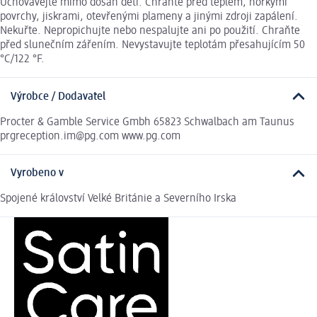
Uchovávejte mimo dosah dětí. Chraňte před teplem, horkými
povrchy, jiskrami, otevřenými plameny a jinými zdroji zapálení.
Nekuřte. Nepropichujte nebo nespalujte ani po použití. Chraňte
před slunečním zářením. Nevystavujte teplotám přesahujícím 50
°C/122 °F.
Výrobce / Dodavatel
Procter & Gamble Service Gmbh 65823 Schwalbach am Taunus
prgreception.im@pg.com www.pg.com
Vyrobeno v
Spojené království Velké Británie a Severního Irska