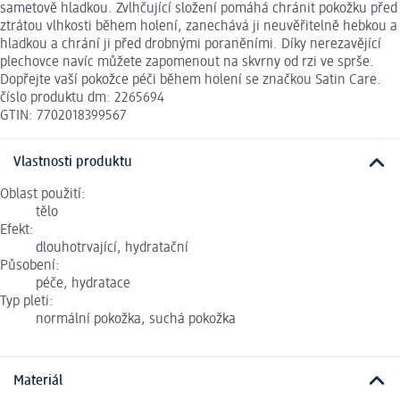
sametově hladkou. Zvlhčující složení pomáhá chránit pokožku před
ztrátou vlhkosti během holení, zanechává ji neuvěřitelně hebkou a
hladkou a chrání ji před drobnými poraněními. Díky nerezavějící
plechovce navíc můžete zapomenout na skvrny od rzi ve sprše.
Dopřejte vaší pokožce péči během holení se značkou Satin Care.
číslo produktu dm: 2265694
GTIN: 7702018399567
Vlastnosti produktu
Oblast použití:
tělo
Efekt:
dlouhotrvající, hydratační
Působení:
péče, hydratace
Typ pleti:
normální pokožka, suchá pokožka
Materiál