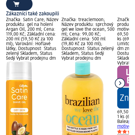
Zákazníci také zakoupili
Značka: Satin Care; Název
Značka: treaclemoon;
Značka: 
produktu: gel na holení
Název produktu: sprchový
produktu
Argan Oil, 200 ml; Cena:
gel we love the ocean, 500
motivem,
119,00 Kč; Základní cena:
ml; Cena: 99,00 Kč;
69,50 Kč
200 ml (59,50 Kč za 100
Základní cena: 500 ml
ks (69,50
ml); Varování: Hořlavé
(19,80 Kč za 100 ml);
Limitova
látky; Dostupnost: Status
Dostupnost: Status zelený
dm značk
zelený Skladem, Status
Skladem, Status šedý
Dostupno
šedý Vybrat prodejnu dm
Vybrat prodejnu dm
Skladem,
Vybrat p
69,50 Kč
1 ks (69,
Balea
ma
motivem, 