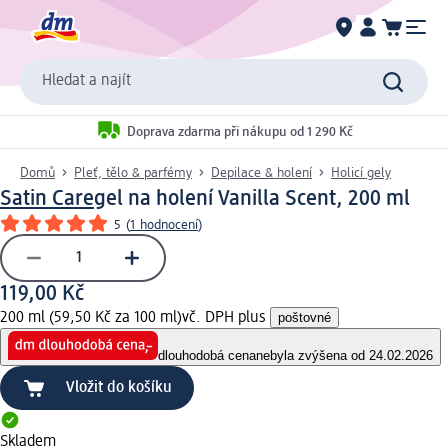
Hledat a najít
Doprava zdarma při nákupu od 1 290 Kč
Domů
Pleť, tělo & parfémy
Depilace & holení
Holicí gely
Satin Care
gel na holení Vanilla Scent, 200 ml
5
(
1 hodnocení
)
119,00 Kč
200 ml (59,50 Kč za 100 ml)
vč. DPH plus
poštovné
dlouhodobá cena
nebyla zvýšena od 24.02.2026
Vložit do košíku
Skladem