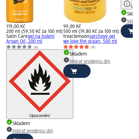
Upoz
Skla
Vybra
119,00 Kč
99,00 Kč
200 ml (59,50 Kč za 100 ml)
500 ml (19,80 Kč za 100 ml)
Satin Care
gel na holení
treaclemoon
sprchový gel
Argan Oil, 200 ml
we love the ocean, 500 ml
(0)
(9)
Skladem
Vybrat prodejnu dm
Upozornění
Skladem
Vybrat prodejnu dm