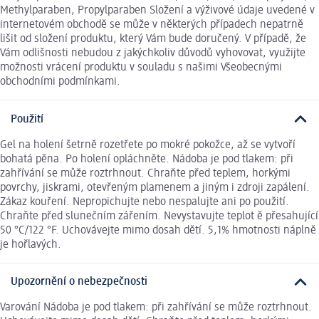
Methylparaben, Propylparaben Složení a výživové údaje uvedené v
internetovém obchodě se může v některých případech nepatrně
lišit od složení produktu, který Vám bude doručený. V případě, že
Vám odlišnosti nebudou z jakýchkoliv důvodů vyhovovat, využijte
možnosti vrácení produktu v souladu s našimi Všeobecnými
obchodními podmínkami.
Použití
Gel na holení šetrně rozetřete po mokré pokožce, až se vytvoří
bohatá pěna. Po holení opláchněte. Nádoba je pod tlakem: při
zahřívání se může roztrhnout. Chraňte před teplem, horkými
povrchy, jiskrami, otevřeným plamenem a jiným i zdroji zapálení.
Zákaz kouření. Nepropichujte nebo nespalujte ani po použití.
Chraňte před slunečním zářením. Nevystavujte teplot ě přesahující
50 °C/122 °F. Uchovávejte mimo dosah dětí. 5,1% hmotnosti náplně
je hořlavých.
Upozornění o nebezpečnosti
Varování Nádoba je pod tlakem: při zahřívání se může roztrhnout.