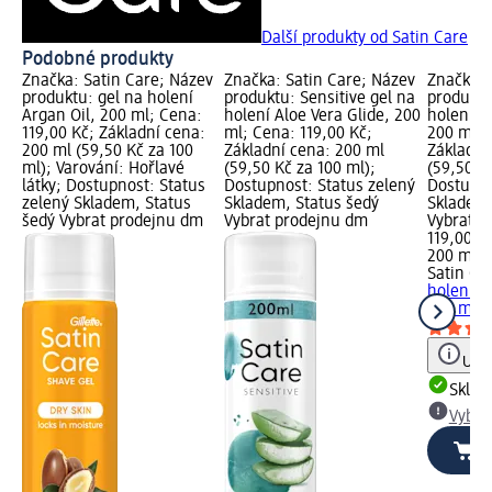
Další produkty od Satin Care
Podobné produkty
Značka: Satin Care; Název
Značka: Satin Care; Název
Značka: 
produktu: gel na holení
produktu: Sensitive gel na
produktu
Argan Oil, 200 ml; Cena:
holení Aloe Vera Glide, 200
holení Sh
119,00 Kč; Základní cena:
ml; Cena: 119,00 Kč;
200 ml; 
200 ml (59,50 Kč za 100
Základní cena: 200 ml
Základní
ml); Varování: Hořlavé
(59,50 Kč za 100 ml);
(59,50 Kč
látky; Dostupnost: Status
Dostupnost: Status zelený
Dostupno
zelený Skladem, Status
Skladem, Status šedý
Skladem,
šedý Vybrat prodejnu dm
Vybrat prodejnu dm
Vybrat p
119,00 K
200 ml (
Satin Ca
holení Sh
200 ml
Upoz
Skla
Vybra