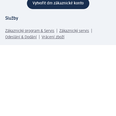
Vytvořit dm zákaznické konto
Služby
Zákaznický program & Servis
Zákaznický servis
Odeslání & Dodání
Vrácení zboží
Společnost
O společnosti
Společenská odpovědnost
Kariéra
Press centrum
Svět dm
Platební možnosti