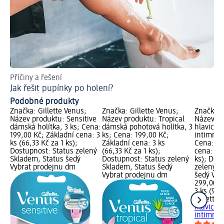
Příčiny a řešení
Je
Jak řešit pupínky po holení?
Zb
Podobné produkty
Značka: Gillette Venus;
Značka: Gillette Venus;
Značka: 
Název produktu: Sensitive
Název produktu: Tropical
Název pr
dámská holítka, 3 ks; Cena:
dámská pohotová holítka, 3
hlavice n
199,00 Kč; Základní cena: 3
ks; Cena: 199,00 Kč;
intimních
ks (66,33 Kč za 1 ks);
Základní cena: 3 ks
Cena: 29
Dostupnost: Status zelený
(66,33 Kč za 1 ks);
cena: 3 k
Skladem, Status šedý
Dostupnost: Status zelený
ks); Dos
Vybrat prodejnu dm
Skladem, Status šedý
zelený S
Vybrat prodejnu dm
šedý Vyb
299,00 K
3 ks (99,
Gillette 
hlavice n
intimních