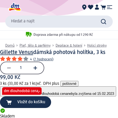
Hledat a najít
Doprava zdarma při nákupu od 1 290 Kč
Domů
Pleť, tělo & parfémy
Depilace & holení
Holicí strojky
Gillette Venus
dámská pohotová holítka, 3 ks
4
(
7 hodnocení
)
99,00 Kč
3 ks (33,00 Kč za 1 ks)
vč. DPH plus
poštovné
dlouhodobá cena
nebyla zvýšena od 15.02.2023
Vložit do košíku
Skladem