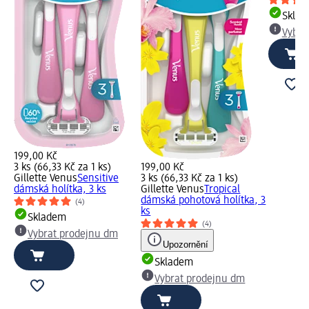
Skla
Vybra
199,00 Kč
3 ks (66,33 Kč za 1 ks)
199,00 Kč
Gillette Venus
Sensitive
3 ks (66,33 Kč za 1 ks)
dámská holítka, 3 ks
Gillette Venus
Tropical
dámská pohotová holítka, 3
(4)
ks
Skladem
(4)
Vybrat prodejnu dm
Upozornění
Skladem
Vybrat prodejnu dm