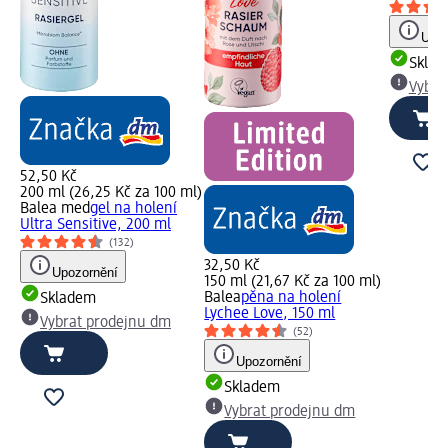
Upoz
Skla
Vybra
52,50 Kč
200 ml (26,25 Kč za 100 ml)
Balea med
gel na holení
Ultra Sensitive, 200 ml
(132)
32,50 Kč
Upozornění
150 ml (21,67 Kč za 100 ml)
Balea
pěna na holení
Skladem
Lychee Love, 150 ml
Vybrat prodejnu dm
(52)
Upozornění
Skladem
Vybrat prodejnu dm