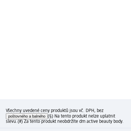
Všechny uvedené ceny produktů jsou vč. DPH, bez
poštovného a balného
(§) Na tento produkt nelze uplatnit
slevu.
(#) Za tento produkt neobdržíte dm active beauty body.