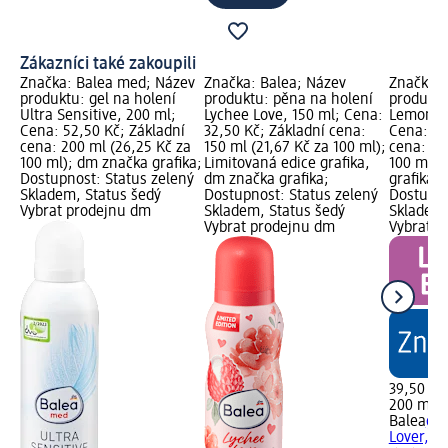
Zákazníci také zakoupili
Značka: Balea med; Název
Značka: Balea; Název
Značka: 
produktu: gel na holení
produktu: pěna na holení
produktu
Ultra Sensitive, 200 ml;
Lychee Love, 150 ml; Cena:
Lemon Lo
Cena: 52,50 Kč; Základní
32,50 Kč; Základní cena:
Cena: 39
cena: 200 ml (26,25 Kč za
150 ml (21,67 Kč za 100 ml);
cena: 20
100 ml); dm značka grafika;
Limitovaná edice grafika,
100 ml);
Dostupnost: Status zelený
dm značka grafika;
grafika,
Skladem, Status šedý
Dostupnost: Status zelený
Dostupno
Vybrat prodejnu dm
Skladem, Status šedý
Skladem,
Vybrat prodejnu dm
Vybrat p
39,50 Kč
200 ml (
Balea
gel
Lover, 2