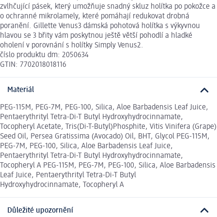
zvlhčující pásek, který umožňuje snadný skluz holítka po pokožce a
o ochranné mikrolamely, které pomáhají redukovat drobná
poranění. Gillette Venus3 dámská pohotová holítka s výkyvnou
hlavou se 3 břity vám poskytnou ještě větší pohodlí a hladké
oholení v porovnání s holítky Simply Venus2.
číslo produktu dm: 2050634
GTIN: 7702018018116
Materiál
PEG-115M, PEG-7M, PEG-100, Silica, Aloe Barbadensis Leaf Juice,
Pentaerythrityl Tetra-Di-T Butyl Hydroxyhydrocinnamate,
Tocopheryl Acetate, Tris(Di-T-Butyl)Phosphite, Vitis Vinifera (Grape)
Seed Oil, Persea Gratissima (Avocado) Oil, BHT, Glycol PEG-115M,
PEG-7M, PEG-100, Silica, Aloe Barbadensis Leaf Juice,
Pentaerythrityl Tetra-Di-T Butyl Hydroxyhydrocinnamate,
Tocopheryl A PEG-115M, PEG-7M, PEG-100, Silica, Aloe Barbadensis
Leaf Juice, Pentaerythrityl Tetra-Di-T Butyl
Hydroxyhydrocinnamate, Tocopheryl A
Důležité upozornění