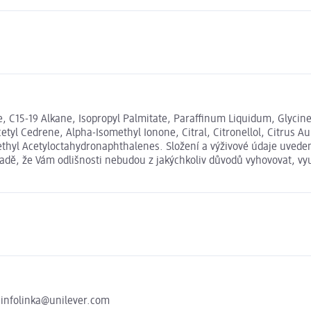
, C15-19 Alkane, Isopropyl Palmitate, Paraffinum Liquidum, Glycine
tyl Cedrene, Alpha-Isomethyl Ionone, Citral, Citronellol, Citrus A
amethyl Acetyloctahydronaphthalenes. Složení a výživové údaje uve
ípadě, že Vám odlišnosti nebudou z jakýchkoliv důvodů vyhovovat, v
0 infolinka@unilever.com