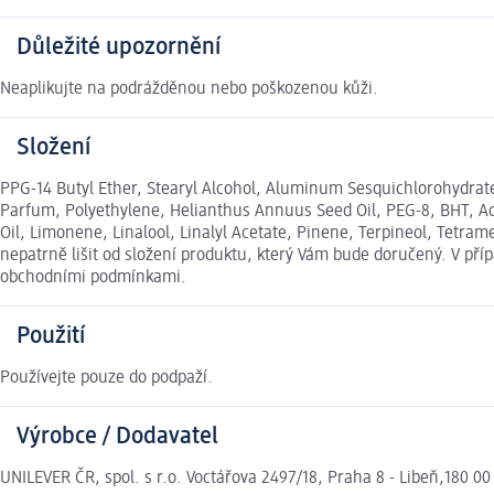
Důležité upozornění
Neaplikujte na podrážděnou nebo poškozenou kůži.
Složení
PPG-14 Butyl Ether, Stearyl Alcohol, Aluminum Sesquichlorohydrate
Parfum, Polyethylene, Helianthus Annuus Seed Oil, PEG-8, BHT, Ace
Oil, Limonene, Linalool, Linalyl Acetate, Pinene, Terpineol, Tetr
nepatrně lišit od složení produktu, který Vám bude doručený. V př
obchodními podmínkami.
Použití
Používejte pouze do podpaží.
Výrobce / Dodavatel
UNILEVER ČR, spol. s r.o. Voctářova 2497/18, Praha 8 - Libeň,180 0