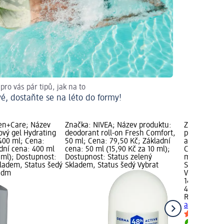
ro vás pár tipů, jak na to
é, dostaňte se na léto do formy!
en+Care; Název
Značka: NIVEA; Název produktu:
Značka: Re
ový gel Hydrating
deodorant roll-on Fresh Comfort,
produktu: 
400 ml; Cena:
50 ml; Cena: 79,50 Kč; Základní
antiperspir
adní cena: 400 ml
cena: 50 ml (15,90 Kč za 10 ml);
Cena: 149,0
 ml); Dostupnost:
Dostupnost: Status zelený
ml (33,11 Kč
kladem, Status šedý
Skladem, Status šedý Vybrat
Status zele
u dm
Vybrat pro
149,00 Kč
45 ml (33,11
Rexona me
antiperspir