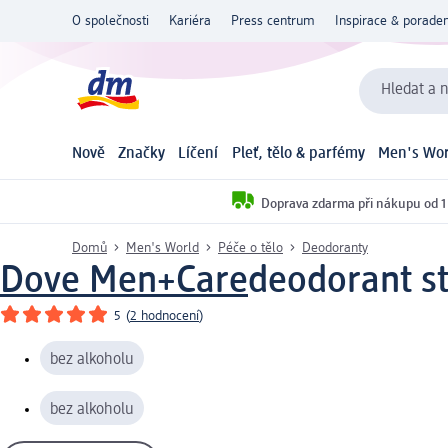
O společnosti
Kariéra
Press centrum
Inspirace & poraden
Hledat a n
Nově
Značky
Líčení
Pleť, tělo & parfémy
Men's Wor
Doprava zdarma při nákupu od 1
Domů
Men's World
Péče o tělo
Deodoranty
Dove Men+Care
deodorant st
5
(
2 hodnocení
)
bez alkoholu
bez alkoholu