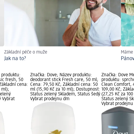
Základní péče o muže
Máme p
Jak na to?
Pánov
 produktu:
Značka: Dove; Název produktu:
Značka: Dove M
ic fresh, 50
deodorant stick Fresh care, 50 ml;
produktu: sprch
Základní cena:
Cena: 79,50 Kč; Základní cena: 50
Clean Comfort, 
 ml);
ml (15,90 Kč za 10 ml); Dostupnost:
109,00 Kč; Zákl
zelený
Status zelený Skladem, Status šedý
(27,25 Kč za 100
ý Vybrat
Vybrat prodejnu dm
Status zelený S
Vybrat prodejn