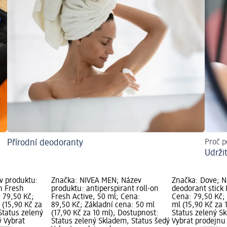
Přírodní deodoranty
Proč p
Udrži
v produktu:
Značka: NIVEA MEN; Název
Značka: Dove; N
on Fresh
produktu: antiperspirant roll-on
deodorant stick 
 79,50 Kč;
Fresh Active, 50 ml; Cena:
Cena: 79,50 Kč;
 (15,90 Kč za
89,50 Kč; Základní cena: 50 ml
ml (15,90 Kč za 
Status zelený
(17,90 Kč za 10 ml); Dostupnost:
Status zelený S
ý Vybrat
Status zelený Skladem, Status šedý
Vybrat prodejn