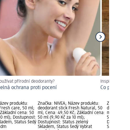
oužívat přírodní deodoranty?
Inspirace a tipy
telná ochrana proti pocení
Co patří do s
ázev produktu:
Značka: NIVEA; Název produktu:
Značka: Dov
Fresh care, 50 ml;
deodorant stick Fresh Natural, 50
deodorant st
 Základní cena: 50
ml; Cena: 49,50 Kč; Základní cena:
ml; Cena: 7
10 ml); Dostupnost:
50 ml (9,90 Kč za 10 ml);
50 ml (15,90
kladem, Status šedý
Dostupnost: Status zelený
Dostupnost:
u dm
Skladem, Status šedý Vybrat
Skladem, St