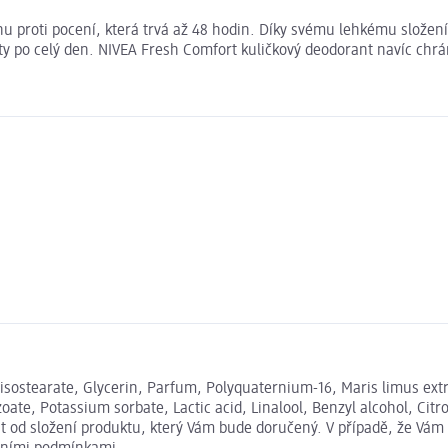
u proti pocení, která trvá až 48 hodin. Díky svému lehkému složení
oty po celý den. NIVEA Fresh Comfort kuličkový deodorant navíc chrá
isostearate, Glycerin, Parfum, Polyquaternium-16, Maris limus extra
e, Potassium sorbate, Lactic acid, Linalool, Benzyl alcohol, Citron
 od složení produktu, který Vám bude doručený. V případě, že Vám 