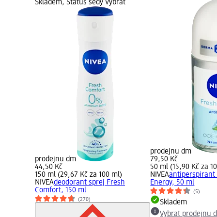
Skladem, Status šedý Vybrat
prodejnu dm
prodejnu dm
79,50 Kč
44,50 Kč
50 ml (15,90 Kč za 1
150 ml (29,67 Kč za 100 ml)
NIVEA
antiperspirant
NIVEA
deodorant sprej Fresh
Energy, 50 ml
Comfort, 150 ml
(5)
(270)
Skladem
Vybrat prodejnu 