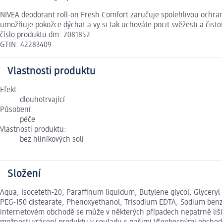
NIVEA deodorant roll-on Fresh Comfort zaručuje spolehlivou ochran
umožňuje pokožce dýchat a vy si tak uchováte pocit svěžesti a čist
číslo produktu dm: 2081852
GTIN: 42283409
Vlastnosti produktu
Efekt:
dlouhotrvající
Působení:
péče
Vlastnosti produktu:
bez hliníkových solí
Složení
Aqua, Isoceteth-20, Paraffinum liquidum, Butylene glycol, Glyceryl 
PEG-150 distearate, Phenoxyethanol, Trisodium EDTA, Sodium benzoat
internetovém obchodě se může v některých případech nepatrně lišit