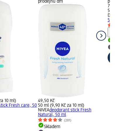
prodejnu dm
prodejnu d
79,50 Kč
50 ml (15,90
Dove
deodora
50 ml
Upozorn
Skladem
Vybrat p
za 10 ml)
49,50 Kč
tick Fresh care, 50
50 ml (9,90 Kč za 10 ml)
NIVEA
deodorant stick Fresh
Natural, 50 ml
(201)
Skladem