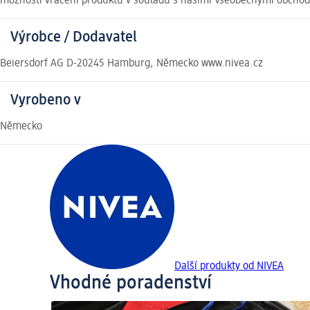
možnosti vrácení produktu v souladu s našimi Všeobecnými obcho
Výrobce / Dodavatel
Beiersdorf AG D-20245 Hamburg, Německo www.nivea.cz
Vyrobeno v
Německo
Další produkty od NIVEA
Vhodné poradenství