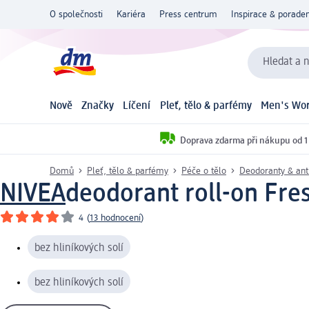
O společnosti
Kariéra
Press centrum
Inspirace & poraden
Hledat a n
Nově
Značky
Líčení
Pleť, tělo & parfémy
Men's Wor
Doprava zdarma při nákupu od 1
Domů
Pleť, tělo & parfémy
Péče o tělo
Deodoranty & ant
NIVEA
deodorant roll-on Fre
4
(
13 hodnocení
)
bez hliníkových solí
bez hliníkových solí