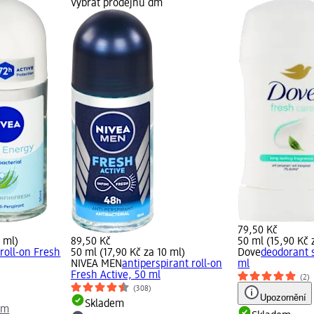
Vybrat prodejnu dm
79,50 Kč
0 ml)
89,50 Kč
50 ml (15,90 Kč 
 roll-on Fresh
50 ml (17,90 Kč za 10 ml)
Dove
deodorant s
NIVEA MEN
antiperspirant roll-on
ml
Fresh Active, 50 ml
(2)
(308)
Upozornění
Skladem
dm