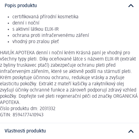
Popis produktu
certifikovaná přírodní kosmetika
denní i noční
s aktivní látkou ELIX-IR
ochrana proti infračervenému záření
vhodný pro zralou pleť
HAVLÍK APOTEKA denní i noční krém Krásná paní je vhodný pro
všechny typy pleti. Díky oceňované látce s názvem ELIX-IR (extrakt
z byliny truskavec ptačí) zabezpečuje ochranu pleti před
infračerveným zářením, které se aktivně podílí na stárnutí pleti.
Krém poskytuje účinnou ochranu, redukuje vrásky a zvyšuje
elasticitu pokožky. Extrakt z mateří kašičky a rakytníkový olej
zvyšují účinky ochranné funkce a zároveň podporují zdravý vzhled
pokožky. Dopřejte své pleti regenerační péči od značky ORGANICKÁ
APOTEKA.
číslo produktu dm: 2031332
GTIN: 8594177410943
Vlastnosti produktu