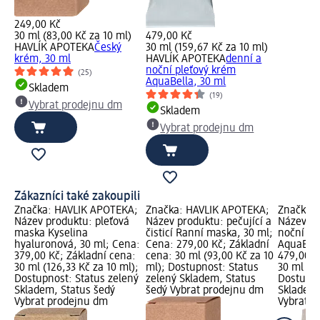
249,00 Kč
30 ml (83,00 Kč za 10 ml)
479,00 Kč
HAVLÍK APOTEKA
Český
30 ml (159,67 Kč za 10 ml)
krém, 30 ml
HAVLÍK APOTEKA
denní a
noční pleťový krém
(25)
AquaBella, 30 ml
Skladem
(19)
Vybrat prodejnu dm
Skladem
Vybrat prodejnu dm
Zákazníci také zakoupili
Značka: HAVLÍK APOTEKA;
Značka: HAVLÍK APOTEKA;
Značka:
Název produktu: pleťová
Název produktu: pečující a
Název pr
maska Kyselina
čisticí Ranní maska, 30 ml;
noční pl
hyaluronová, 30 ml; Cena:
Cena: 279,00 Kč; Základní
AquaBell
379,00 Kč; Základní cena:
cena: 30 ml (93,00 Kč za 10
479,00 K
30 ml (126,33 Kč za 10 ml);
ml); Dostupnost: Status
30 ml (15
Dostupnost: Status zelený
zelený Skladem, Status
Dostupno
Skladem, Status šedý
šedý Vybrat prodejnu dm
Skladem,
Vybrat prodejnu dm
Vybrat p