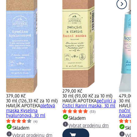
279,00 Kč
379,00 Kč
30 ml (93,00 Kč za 10 ml)
479,00 K
30 ml (126,33 Kč za 10 ml)
HAVLÍK APOTEKA
pečující a
30 ml (15
HAVLÍK APOTEKA
pleťová
čisticí Ranní maska, 30 ml
HAVLÍK 
maska Kyselina
noční pl
(53)
hyaluronová, 30 ml
AquaBell
Skladem
(4)
Vybrat prodejnu dm
Skladem
Skla
Vybrat prodejnu dm
Vybra