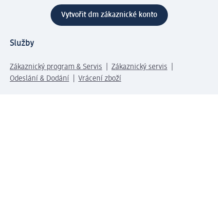
Vytvořit dm zákaznické konto
Služby
Zákaznický program & Servis
Zákaznický servis
Odeslání & Dodání
Vrácení zboží
Společnost
O společnosti
Společenská odpovědnost
Kariéra
Press centrum
Svět dm