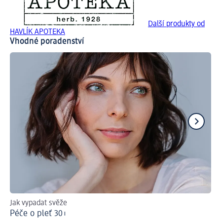
Další produkty od
HAVLÍK APOTEKA
Vhodné poradenství
Jak vypadat svěže
Pr
Péče o pleť 30+
Pé