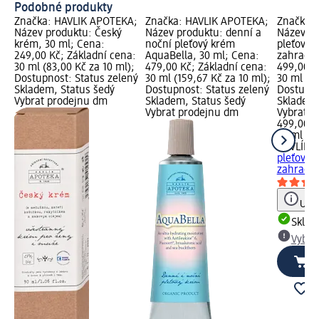
Podobné produkty
Značka: HAVLÍK APOTEKA;
Značka: HAVLÍK APOTEKA;
Značka:
Název produktu: Český
Název produktu: denní a
Název pr
krém, 30 ml; Cena:
noční pleťový krém
pleťový 
249,00 Kč; Základní cena:
AquaBella, 30 ml; Cena:
zahradni
30 ml (83,00 Kč za 10 ml);
479,00 Kč; Základní cena:
499,00 K
Dostupnost: Status zelený
30 ml (159,67 Kč za 10 ml);
30 ml (16
Skladem, Status šedý
Dostupnost: Status zelený
Dostupno
Vybrat prodejnu dm
Skladem, Status šedý
Skladem,
Vybrat prodejnu dm
Vybrat p
499,00 K
30 ml (16
HAVLÍK 
pleťový 
zahradni
Upoz
Skla
Vybra