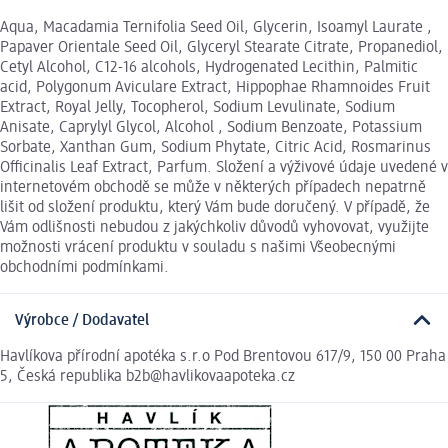
Aqua, Macadamia Ternifolia Seed Oil, Glycerin, Isoamyl Laurate ,
Papaver Orientale Seed Oil, Glyceryl Stearate Citrate, Propanediol,
Cetyl Alcohol, C12-16 alcohols, Hydrogenated Lecithin, Palmitic
acid, Polygonum Aviculare Extract, Hippophae Rhamnoides Fruit
Extract, Royal Jelly, Tocopherol, Sodium Levulinate, Sodium
Anisate, Caprylyl Glycol, Alcohol , Sodium Benzoate, Potassium
Sorbate, Xanthan Gum, Sodium Phytate, Citric Acid, Rosmarinus
Officinalis Leaf Extract, Parfum. Složení a výživové údaje uvedené v
internetovém obchodě se může v některých případech nepatrně
lišit od složení produktu, který Vám bude doručený. V případě, že
Vám odlišnosti nebudou z jakýchkoliv důvodů vyhovovat, využijte
možnosti vrácení produktu v souladu s našimi Všeobecnými
obchodními podmínkami.
Výrobce / Dodavatel
Havlíkova přírodní apotéka s.r.o Pod Brentovou 617/9, 150 00 Praha
5, Česká republika b2b@havlikovaapoteka.cz