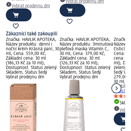
Vybrat prodejnu dm
Vybrat prodejnu dm
Zákazníci také zakoupili
Značka: HAVLÍK APOTEKA;
Značka: HAVLÍK APOTEKA;
Značka:
Název produktu: denní i
Název produktu: 3minutová
Název pr
noční krém Krásná paní, 30
pleťová maska Vitamín C,
čisticí 
ml; Cena: 559,00 Kč;
30 ml; Cena: 379,00 Kč;
Cena: 27
Základní cena: 30 ml
Základní cena: 30 ml
cena: 30
(186,33 Kč za 10 ml);
(126,33 Kč za 10 ml);
ml); Dos
Dostupnost: Status zelený
Dostupnost: Status zelený
zelený S
Skladem, Status šedý
Skladem, Status šedý
šedý Vyb
Vybrat prodejnu dm
Vybrat prodejnu dm
279,00 K
30 ml (93
HAVLÍK 
čisticí 
Skla
Vybra