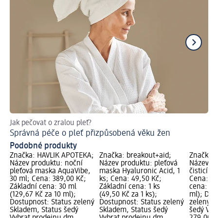
Jak pečovat o zralou pleť?
Pr
Správná péče o pleť přizpůsobená věku žen
Vr
Podobné produkty
Značka: HAVLÍK APOTEKA;
Značka: breakout+aid;
Značka:
Název produktu: noční
Název produktu: pleťová
Název pr
pleťová maska AquaVibe,
maska Hyaluronic Acid, 1
čisticí 
30 ml; Cena: 389,00 Kč;
ks; Cena: 49,50 Kč;
Cena: 27
Základní cena: 30 ml
Základní cena: 1 ks
cena: 30
(129,67 Kč za 10 ml);
(49,50 Kč za 1 ks);
ml); Dos
Dostupnost: Status zelený
Dostupnost: Status zelený
zelený S
Skladem, Status šedý
Skladem, Status šedý
šedý Vyb