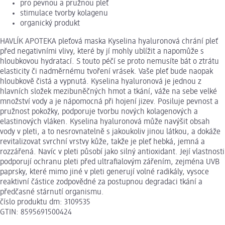
pro pevnou a pružnou pleť
stimulace tvorby kolagenu
organický produkt
HAVLÍK APOTEKA pleťová maska Kyselina hyaluronová chrání pleť
před negativními vlivy, které by jí mohly ublížit a napomůže s
hloubkovou hydratací. S touto péčí se proto nemusíte bát o ztrátu
elasticity či nadměrnému tvoření vrásek. Vaše pleť bude naopak
hloubkově čistá a vypnutá. Kyselina hyaluronová je jednou z
hlavních složek mezibuněčných hmot a tkání, váže na sebe velké
množství vody a je nápomocná při hojení jizev. Posiluje pevnost a
pružnost pokožky, podporuje tvorbu nových kolagenových a
elastinových vláken. Kyselina hyaluronová může navýšit obsah
vody v pleti, a to nesrovnatelně s jakoukoliv jinou látkou, a dokáže
revitalizovat svrchní vrstvy kůže, takže je pleť hebká, jemná a
rozzářená. Navíc v pleti působí jako silný antioxidant. Její vlastnosti
podporují ochranu pleti před ultrafialovým zářením, zejména UVB
paprsky, které mimo jiné v pleti generují volné radikály, vysoce
reaktivní částice zodpovědné za postupnou degradaci tkání a
předčasné stárnutí organismu.
číslo produktu dm: 3109535
GTIN: 8595691500424