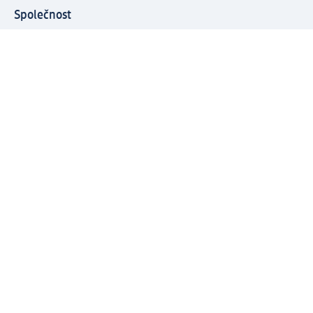
Společnost
O společnosti
Společenská odpovědnost
Kariéra
Press centrum
Svět dm
Platební možnosti
Spojte se s dm