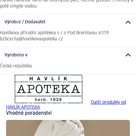
Masku naneste ráno na neomytou pleť, nechte působit 3 minuty a
poté smyjte vodou.
Výrobce / Dodavatel
Havlíkova přírodní apotékea s.r.o Pod Brentovou 617/9
b2bcechy@havlikovaapoteka.cz
Vyrobeno v
Česká republika
Další produkty od
HAVLÍK APOTEKA
Vhodné poradenství