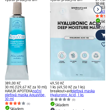
Vybrat prodejnu dm
Vybrat prodejnu dm
279,00 K
30 ml (93
HAVLÍK 
čisticí 
Skla
Vybra
389,00 Kč
49,50 Kč
30 ml (129,67 Kč za 10 ml)
1 ks (49,50 Kč za 1 ks)
HAVLÍK APOTEKA
noční
breakout+aid
pleťová maska
pleťová maska AquaVibe,
Hyaluronic Acid, 1 ks
30 ml
(0)
(6)
Skladem
Skladem