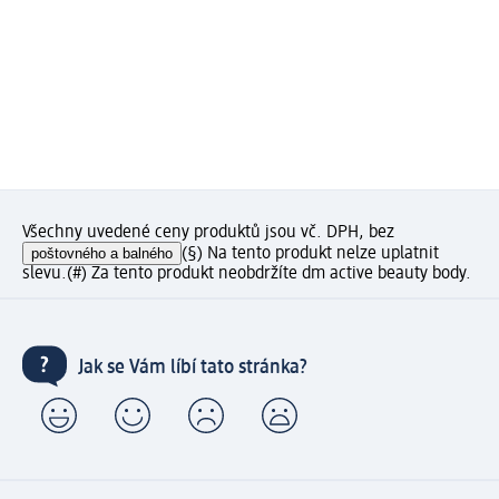
Všechny uvedené ceny produktů jsou vč. DPH, bez
poštovného a balného
(§) Na tento produkt nelze uplatnit
slevu.
(#) Za tento produkt neobdržíte dm active beauty body.
Jak se Vám líbí tato stránka?