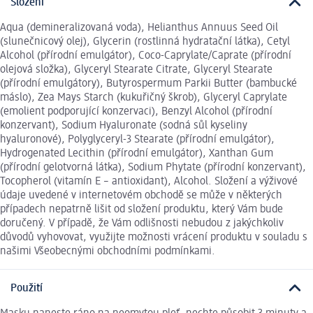
Složení
Aqua (demineralizovaná voda), Helianthus Annuus Seed Oil
(slunečnicový olej), Glycerin (rostlinná hydratační látka), Cetyl
Alcohol (přírodní emulgátor), Coco-Caprylate/Caprate (přírodní
olejová složka), Glyceryl Stearate Citrate, Glyceryl Stearate
(přírodní emulgátory), Butyrospermum Parkii Butter (bambucké
máslo), Zea Mays Starch (kukuřičný škrob), Glyceryl Caprylate
(emolient podporující konzervaci), Benzyl Alcohol (přírodní
konzervant), Sodium Hyaluronate (sodná sůl kyseliny
hyaluronové), Polyglyceryl-3 Stearate (přírodní emulgátor),
Hydrogenated Lecithin (přírodní emulgátor), Xanthan Gum
(přírodní gelotvorná látka), Sodium Phytate (přírodní konzervant),
Tocopherol (vitamín E – antioxidant), Alcohol. Složení a výživové
údaje uvedené v internetovém obchodě se může v některých
případech nepatrně lišit od složení produktu, který Vám bude
doručený. V případě, že Vám odlišnosti nebudou z jakýchkoliv
důvodů vyhovovat, využijte možnosti vrácení produktu v souladu s
našimi Všeobecnými obchodními podmínkami.
Použití