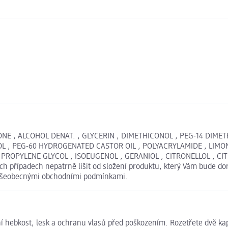
NE , ALCOHOL DENAT. , GLYCERIN , DIMETHICONOL , PEG-14 DIME
 , PEG-60 HYDROGENATED CASTOR OIL , POLYACRYLAMIDE , LIMONE
PYLENE GLYCOL , ISOEUGENOL , GERANIOL , CITRONELLOL , CITRAL
 případech nepatrně lišit od složení produktu, který Vám bude dor
i Všeobecnými obchodními podmínkami.
ní hebkost, lesk a ochranu vlasů před poškozením. Rozetřete dvě k