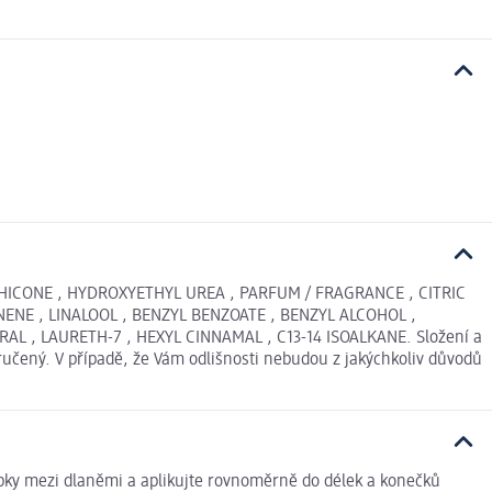
THICONE , HYDROXYETHYL UREA , PARFUM / FRAGRANCE , CITRIC
NE , LINALOOL , BENZYL BENZOATE , BENZYL ALCOHOL ,
 , LAURETH-7 , HEXYL CINNAMAL , C13-14 ISOALKANE. Složení a
učený. V případě, že Vám odlišnosti nebudou z jakýchkoliv důvodů
apky mezi dlaněmi a aplikujte rovnoměrně do délek a konečků