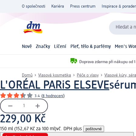
O společnosti
Kariéra
Press centrum
Inspirace & poraden
Hledat a n
Nově
Značky
Líčení
Pleť, tělo & parfémy
Men's Wor
Doprava zdarma při nákupu od 1
Domů
Vlasová kosmetika
Péče o vlasy
Vlasové kúry, sér
L'ORÉAL PARiS ELSEVE
sérum
3.4
(
8 hodnocení
)
229,00 Kč
150 ml (152,67 Kč za 100 ml)
vč. DPH plus
poštovné