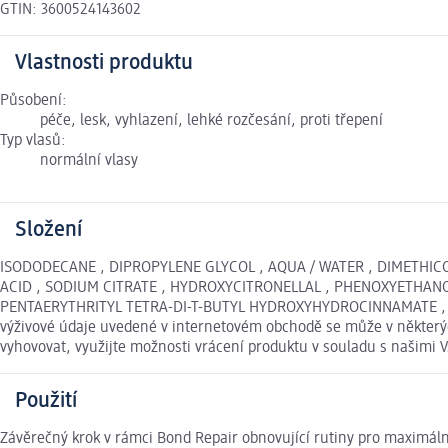
GTIN: 3600524143602
Vlastnosti produktu
Působení:
péče, lesk, vyhlazení, lehké rozčesání, proti třepení
Typ vlasů:
normální vlasy
Složení
ISODODECANE , DIPROPYLENE GLYCOL , AQUA / WATER , DIMETHICO
ACID , SODIUM CITRATE , HYDROXYCITRONELLAL , PHENOXYETHANOL
PENTAERYTHRITYL TETRA-DI-T-BUTYL HYDROXYHYDROCINNAMATE , PRO
výživové údaje uvedené v internetovém obchodě se může v některých
vyhovovat, využijte možnosti vrácení produktu v souladu s našim
Použití
Závěrečný krok v rámci Bond Repair obnovující rutiny pro maximál