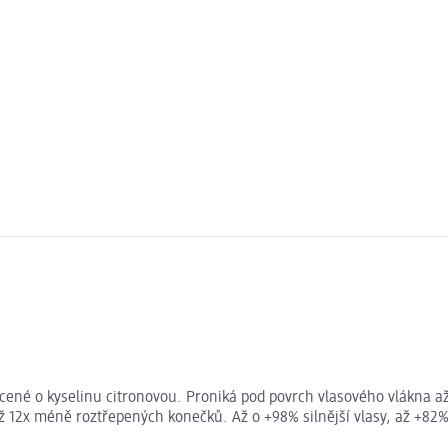
ené o kyselinu citronovou. Proniká pod povrch vlasového vlákna až
. Až 12x méně roztřepených konečků. Až o +98% silnější vlasy, až +82%