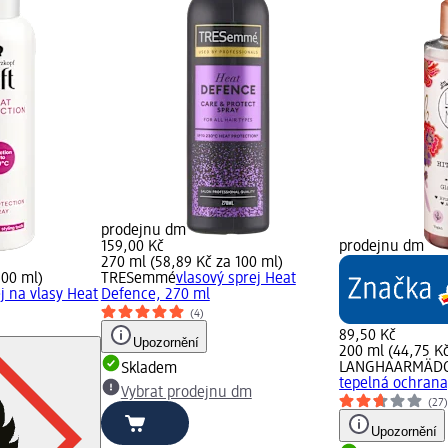
prodejnu dm
159,00 Kč
prodejnu dm
270 ml (58,89 Kč za 100 ml)
100 ml)
TRESemmé
vlasový sprej Heat
j na vlasy Heat
Defence, 270 ml
(4)
89,50 Kč
Upozornění
200 ml (44,75 Kč
LANGHAARMÄD
Skladem
tepelná ochrana
Vybrat prodejnu dm
(27
Upozornění