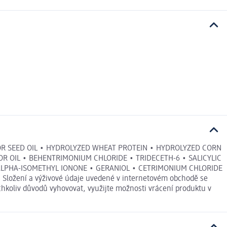
STOR SEED OIL • HYDROLYZED WHEAT PROTEIN • HYDROLYZED CORN
 OIL • BEHENTRIMONIUM CHLORIDE • TRIDECETH-6 • SALICYLIC
 ALPHA-ISOMETHYL IONONE • GERANIOL • CETRIMONIUM CHLORIDE
ložení a výživové údaje uvedené v internetovém obchodě se
chkoliv důvodů vyhovovat, využijte možnosti vrácení produktu v