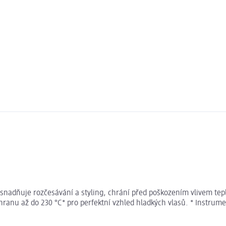
adňuje rozčesávání a styling, chrání před poškozením vlivem tepla 
anu až do 230 °C* pro perfektní vzhled hladkých vlasů. * Instrumen