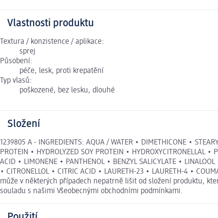
Vlastnosti produktu
Textura / konzistence / aplikace:
sprej
Působení:
péče, lesk, proti krepatění
Typ vlasů:
poškozené, bez lesku, dlouhé
Složení
1239805 A - INGREDIENTS: AQUA / WATER • DIMETHICONE • STEA
PROTEIN • HYDROLYZED SOY PROTEIN • HYDROXYCITRONELLAL • P
ACID • LIMONENE • PANTHENOL • BENZYL SALICYLATE • LINALOO
• CITRONELLOL • CITRIC ACID • LAURETH-23 • LAURETH-4 • COUMAR
může v některých případech nepatrně lišit od složení produktu, kt
souladu s našimi Všeobecnými obchodními podmínkami.
Použití