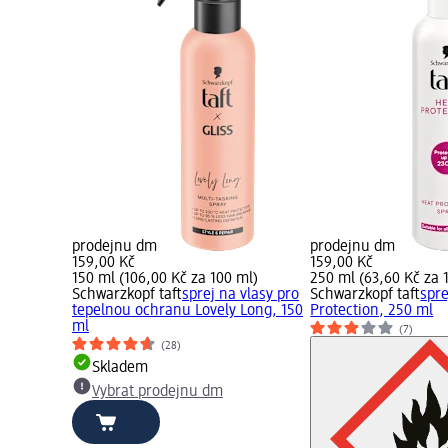
prodejnu dm
prodejnu dm
159,00 Kč
159,00 Kč
150 ml (106,00 Kč za 100 ml)
250 ml (63,60 Kč za 
Schwarzkopf taft
sprej na vlasy pro
Schwarzkopf taft
spre
tepelnou ochranu Lovely Long, 150
Protection, 250 ml
ml
(7)
(28)
Skladem
Vybrat prodejnu dm