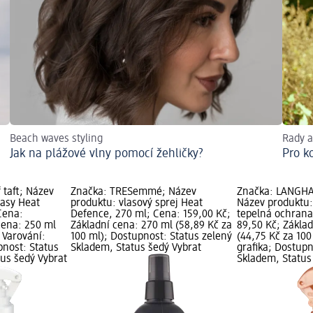
Beach waves styling
Rady a
Jak na plážové vlny pomocí žehličky?
Pro k
 taft; Název
Značka: TRESemmé; Název
Značka: LANG
lasy Heat
produktu: vlasový sprej Heat
Název produktu: 
Cena:
Defence, 270 ml; Cena: 159,00 Kč;
tepelná ochrana
cena: 250 ml
Základní cena: 270 ml (58,89 Kč za
89,50 Kč; Zákla
 Varování:
100 ml); Dostupnost: Status zelený
(44,75 Kč za 10
pnost: Status
Skladem, Status šedý Vybrat
grafika; Dostupn
tus šedý Vybrat
Skladem, Status