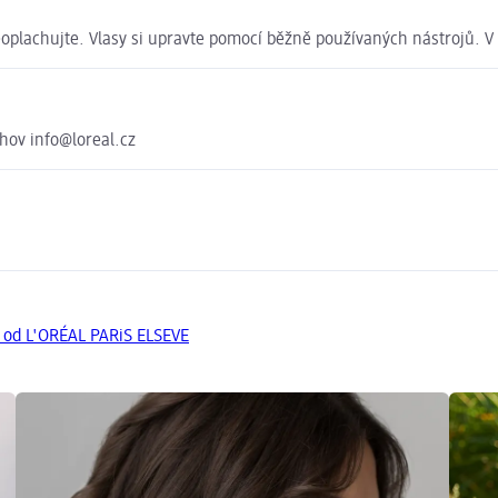
eoplachujte. Vlasy si upravte pomocí běžně používaných nástrojů. V
chov info@loreal.cz
y od L'ORÉAL PARiS ELSEVE