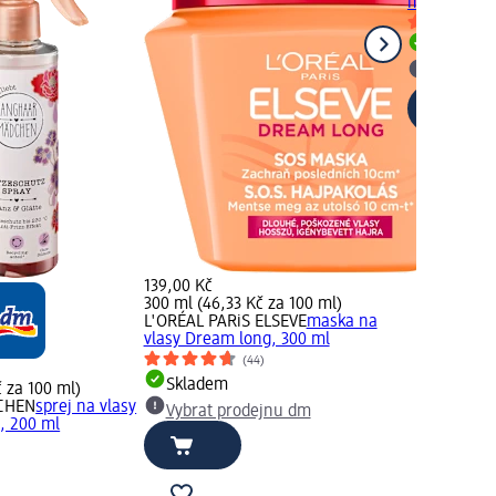
ml
Skladem
Vybrat p
139,00 Kč
300 ml (46,33 Kč za 100 ml)
L'ORÉAL PARiS ELSEVE
maska na
vlasy Dream long, 300 ml
(44)
Skladem
 za 100 ml)
CHEN
sprej na vlasy
Vybrat prodejnu dm
, 200 ml
)