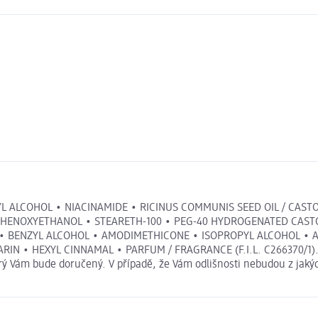
RYL ALCOHOL • NIACINAMIDE • RICINUS COMMUNIS SEED OIL / CA
HENOXYETHANOL • STEARETH-100 • PEG-40 HYDROGENATED CASTOR
L • BENZYL ALCOHOL • AMODIMETHICONE • ISOPROPYL ALCOHOL •
IN • HEXYL CINNAMAL • PARFUM / FRAGRANCE (F.I.L. C266370/1). S
erý Vám bude doručený. V případě, že Vám odlišnosti nebudou z jaký