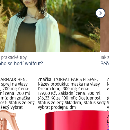
 praktické tipy
Jak zkrotit nep
oho se hodí wolfcut?
Péče pro upr
HAARMÄDCHEN;
Značka: L'ORÉAL PARiS ELSEVE;
Značka: L'O
sprej na vlasy
Název produktu: maska na vlasy
Název prod
, 200 ml; Cena:
Dream long, 300 ml; Cena:
vlasy Dream
dní cena: 200 ml
139,00 Kč; Základní cena: 300 ml
179,00 Kč; 
0 ml); dm značka
(46,33 Kč za 100 ml); Dostupnost:
(89,50 Kč z
ost: Status zelený
Status zelený Skladem, Status šedý
Status zele
 šedý Vybrat
Vybrat prodejnu dm
Vybrat pro
179,00 Kč
200 ml (89,
L'ORÉAL PA
šampon na 