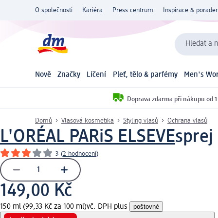
O společnosti
Kariéra
Press centrum
Inspirace & poraden
Hledat a n
Nově
Značky
Líčení
Pleť, tělo & parfémy
Men's Wor
Doprava zdarma při nákupu od 1
Domů
Vlasová kosmetika
Styling vlasů
Ochrana vlasů
L'ORÉAL PARiS ELSEVE
sprej
3
(
2 hodnocení
)
149,00 Kč
150 ml (99,33 Kč za 100 ml)
vč. DPH plus
poštovné