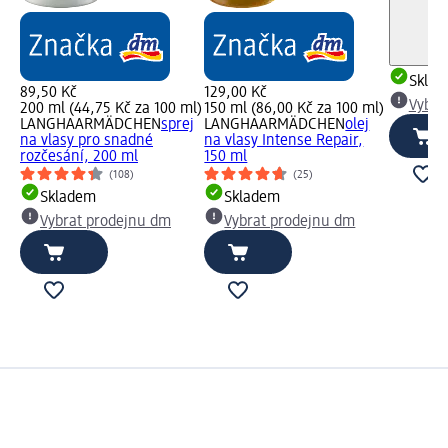
Skla
89,50 Kč
129,00 Kč
Vybra
200 ml (44,75 Kč za 100 ml)
150 ml (86,00 Kč za 100 ml)
LANGHAARMÄDCHEN
sprej
LANGHAARMÄDCHEN
olej
na vlasy pro snadné
na vlasy Intense Repair,
rozčesání, 200 ml
150 ml
(108)
(25)
Skladem
Skladem
Vybrat prodejnu dm
Vybrat prodejnu dm