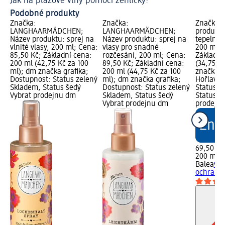
Jak na plážové vlny pomocí žehličky?
Ja
Podobné produkty
Značka:
Značka:
Značka: 
LANGHAARMÄDCHEN;
LANGHAARMÄDCHEN;
produktu
Název produktu: sprej na
Název produktu: sprej na
tepelná 
vlnité vlasy, 200 ml; Cena:
vlasy pro snadné
200 ml; 
85,50 Kč; Základní cena:
rozčesání, 200 ml; Cena:
Základní
200 ml (42,75 Kč za 100
89,50 Kč; Základní cena:
(34,75 K
ml); dm značka grafika;
200 ml (44,75 Kč za 100
značka g
Dostupnost: Status zelený
ml); dm značka grafika;
Hořlavé 
Skladem, Status šedý
Dostupnost: Status zelený
Status z
Vybrat prodejnu dm
Skladem, Status šedý
Status š
Vybrat prodejnu dm
prodejn
69,50 Kč
200 ml (
Balea
vla
ochrana 