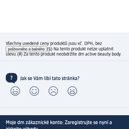
Všechny uvedené ceny produktů jsou vč. DPH, bez
poštovného a balného
(§) Na tento produkt nelze uplatnit
slevu.
(#) Za tento produkt neobdržíte dm active beauty body.
Jak se Vám líbí tato stránka?
Moje dm zákaznické konto: Zaregistrujte se nyní a