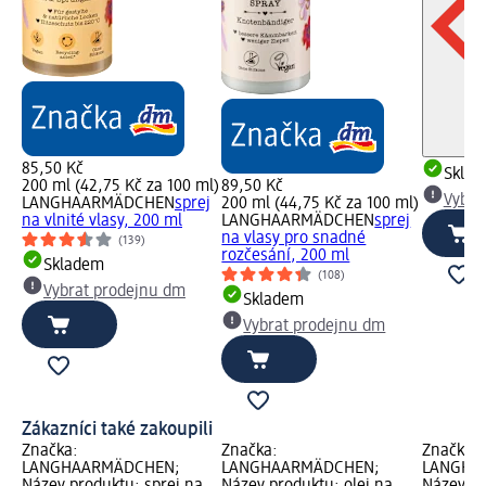
85,50 Kč
Skla
200 ml (42,75 Kč za 100 ml)
89,50 Kč
Vybra
LANGHAARMÄDCHEN
sprej
200 ml (44,75 Kč za 100 ml)
na vlnité vlasy, 200 ml
LANGHAARMÄDCHEN
sprej
na vlasy pro snadné
(139)
rozčesání, 200 ml
Skladem
(108)
Vybrat prodejnu dm
Skladem
Vybrat prodejnu dm
Zákazníci také zakoupili
Značka:
Značka:
Značka:
LANGHAARMÄDCHEN;
LANGHAARMÄDCHEN;
LANGHA
Název produktu: sprej na
Název produktu: olej na
Název pr