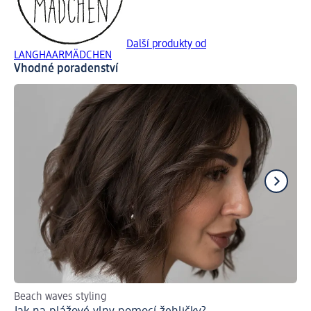
Další produkty od
LANGHAARMÄDCHEN
Vhodné poradenství
Beach waves styling
Tip