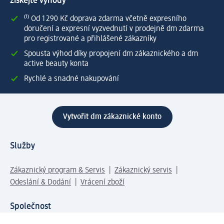
získejte výhody
⁽¹⁾ Od 1 290 Kč doprava zdarma včetně expresního
doručení a expresní vyzvednutí v prodejně dm zdarma
pro registrované a přihlášené zákazníky
Spousta výhod díky propojení dm zákaznického a dm
active beauty konta
Rychlé a snadné nakupování
Vytvořit dm zákaznické konto
Služby
Zákaznický program & Servis
Zákaznický servis
Odeslání & Dodání
Vrácení zboží
Společnost