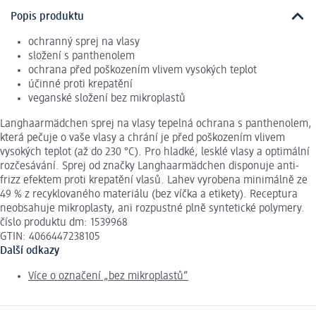
Popis produktu
ochranný sprej na vlasy
složení s panthenolem
ochrana před poškozením vlivem vysokých teplot
účinné proti krepatění
veganské složení bez mikroplastů
Langhaarmädchen sprej na vlasy tepelná ochrana s panthenolem,
která pečuje o vaše vlasy a chrání je před poškozením vlivem
vysokých teplot (až do 230 °C). Pro hladké, lesklé vlasy a optimální
rozčesávání. Sprej od značky Langhaarmädchen disponuje anti-
frizz efektem proti krepatění vlasů. Lahev vyrobena minimálně ze
49 % z recyklovaného materiálu (bez víčka a etikety). Receptura
neobsahuje mikroplasty, ani rozpustné plně syntetické polymery.
číslo produktu dm: 1539968
GTIN: 4066447238105
Další odkazy
Více o označení „bez mikroplastů“