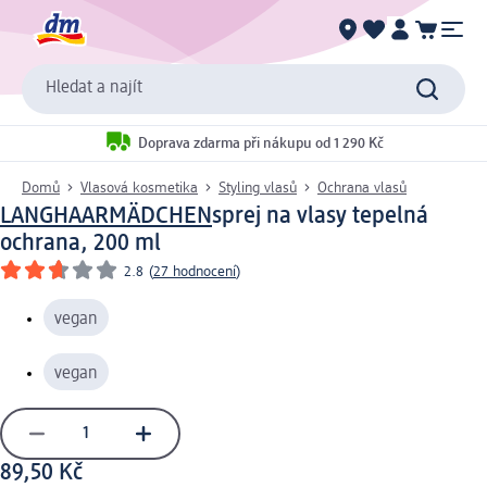
Hledat a najít
Doprava zdarma při nákupu od 1 290 Kč
Domů
Vlasová kosmetika
Styling vlasů
Ochrana vlasů
LANGHAARMÄDCHEN
sprej na vlasy tepelná
ochrana, 200 ml
2.8
(
27 hodnocení
)
vegan
vegan
89,50 Kč