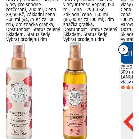
vlasy pro snadné
vlasy Intense Repair, 150
vlasy ext
rozčesání, 200 ml; Cena:
ml; Cena: 129,00 Kč;
Cena: 75
89,50 Kč; Základní cena:
Základní cena: 150 ml
cena: 30
200 ml (44,75 Kč za 100
(86,00 Kč za 100 ml); dm
100 ml);
ml); dm značka grafika;
značka grafika;
Varování:
Dostupnost: Status zelený
Dostupnost: Status zelený
Dostupno
Skladem, Status šedý
Skladem, Status šedý
Skladem,
Vybrat prodejnu dm
Vybrat prodejnu dm
Vybrat p
75,50 Kč
300 ml (
LANGHA
vlasy ext