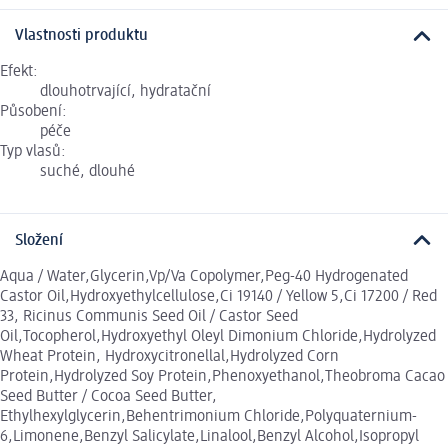
Vlastnosti produktu
Efekt:
dlouhotrvající, hydratační
Působení:
péče
Typ vlasů:
suché, dlouhé
Složení
Aqua / Water,Glycerin,Vp/Va Copolymer,Peg-40 Hydrogenated
Castor Oil,Hydroxyethylcellulose,Ci 19140 / Yellow 5,Ci 17200 / Red
33, Ricinus Communis Seed Oil / Castor Seed
Oil,Tocopherol,Hydroxyethyl Oleyl Dimonium Chloride,Hydrolyzed
Wheat Protein, Hydroxycitronellal,Hydrolyzed Corn
Protein,Hydrolyzed Soy Protein,Phenoxyethanol,Theobroma Cacao
Seed Butter / Cocoa Seed Butter,
Ethylhexylglycerin,Behentrimonium Chloride,Polyquaternium-
6,Limonene,Benzyl Salicylate,Linalool,Benzyl Alcohol,Isopropyl