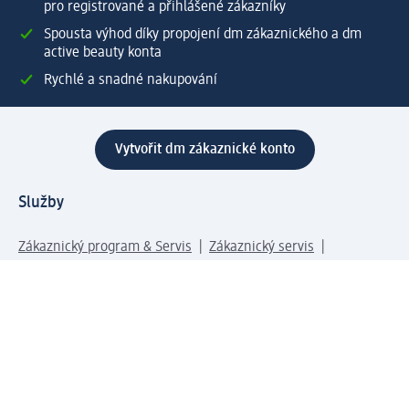
pro registrované a přihlášené zákazníky
Spousta výhod díky propojení dm zákaznického a dm
active beauty konta
Rychlé a snadné nakupování
Vytvořit dm zákaznické konto
Služby
Zákaznický program & Servis
Zákaznický servis
Odeslání & Dodání
Vrácení zboží
Společnost
O společnosti
Společenská odpovědnost
Kariéra
Press centrum