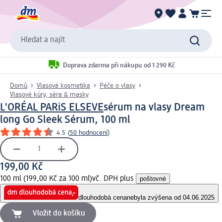
Hledat a najít
Doprava zdarma při nákupu od 1 290 Kč
Domů
Vlasová kosmetika
Péče o vlasy
Vlasové kúry, séra & masky
L'ORÉAL PARiS ELSEVE
sérum na vlasy Dream
long Go Sleek Sérum, 100 ml
4.5
(
50 hodnocení
)
199,00 Kč
100 ml (199,00 Kč za 100 ml)
vč. DPH plus
poštovné
dlouhodobá cena
nebyla zvýšena od 04.06.2025
Vložit do košíku