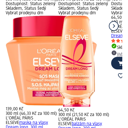
Dostupnost: Status zelený
Dostupnost: Status zelený
Dostupno
Skladem, Status šedý
Skladem, Status šedý
Skladem,
Vybrat prodejnu dm
Vybrat prodejnu dm
Vybrat p
64,50 Kč
400 ml (1
L'ORÉAL 
ELSEVE
š
Dream lo
Skla
Vybra
139,00 Kč
64,50 Kč
300 ml (46,33 Kč za 100 ml)
300 ml (21,50 Kč za 100 ml)
L'ORÉAL PARiS
L'ORÉAL PARiS
ELSEVE
maska na vlasy
ELSEVE
balzám na vlasy
Dream long, 300 ml