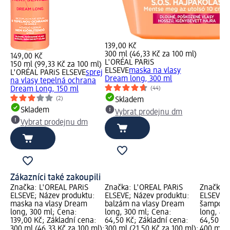
139,00 Kč
300 ml (46,33 Kč za 100 ml)
149,00 Kč
L'ORÉAL PARiS
150 ml (99,33 Kč za 100 ml)
ELSEVE
maska na vlasy
L'ORÉAL PARiS ELSEVE
sprej
Dream long, 300 ml
na vlasy tepelná ochrana
Dream Long, 150 ml
(44)
(2)
Skladem
Skladem
Vybrat prodejnu dm
Vybrat prodejnu dm
Zákazníci také zakoupili
Značka: L'ORÉAL PARiS
Značka: L'ORÉAL PARiS
Značka: 
ELSEVE; Název produktu:
ELSEVE; Název produktu:
ELSEVE; 
maska na vlasy Dream
balzám na vlasy Dream
šampon 
long, 300 ml; Cena:
long, 300 ml; Cena:
long, 40
139,00 Kč; Základní cena:
64,50 Kč; Základní cena:
64,50 Kč
300 ml (46,33 Kč za 100 ml);
300 ml (21,50 Kč za 100 ml);
400 ml (1