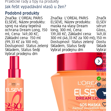
Praktické rady a tipy na produkty
Jak
Jak řešit vypadávání vlasů u žen?
Pé
Podobné produkty
Značka: L'ORÉAL PARiS
Značka: L'ORÉAL PARiS
Značka: 
ELSEVE; Název produktu:
ELSEVE; Název produktu:
ELSEVE; 
sprej na vlasy tepelná
maska na vlasy Dream
sérum na
ochrana Dream Long, 150
long, 300 ml; Cena:
Gloss, 1
ml; Cena: 149,00 Kč;
139,00 Kč; Základní cena:
149,00 K
Základní cena: 150 ml
300 ml (46,33 Kč za 100 ml);
150 ml (9
(99,33 Kč za 100 ml);
Dostupnost: Status zelený
Dostupno
Dostupnost: Status zelený
Skladem, Status šedý
Skladem,
Skladem, Status šedý
Vybrat prodejnu dm
Vybrat p
Vybrat prodejnu dm
149,00 K
150 ml (
L'ORÉAL 
ELSEVE
s
Glycolic 
Skla
Vybra