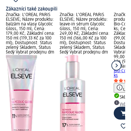
Zákazníci také zakoupili
Značka: L'ORÉAL PARiS
Značka: L'ORÉAL PARiS
Značka: 
ELSEVE; Název produktu:
ELSEVE; Název produktu:
produktu
balzám na vlasy Glycolic
leave-in sérum Glycolic
Bio-Coll
Gloss, 150 ml; Cena:
Gloss, 150 ml; Cena:
ks; Cena
179,00 Kč; Základní cena:
249,00 Kč; Základní cena:
Základní 
150 ml (119,33 Kč za 100
150 ml (166,00 Kč za 100
(99,00 Kč
ml); Dostupnost: Status
ml); Dostupnost: Status
Dostupno
zelený Skladem, Status
zelený Skladem, Status
Skladem,
šedý Vybrat prodejnu dm
šedý Vybrat prodejnu dm
Vybrat p
99,00 Kč
1 ks (99,
Biodanc
Bio-Coll
ks
Upoz
Skla
Vybra