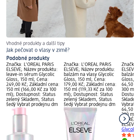
Vhodné produkty a další tipy
Rad
Jak pečovat o vlasy v zimě?
Co
Podobné produkty
Značka: L'ORÉAL PARiS
Značka: L'ORÉAL PARiS
Značka: 
ELSEVE; Název produktu:
ELSEVE; Název produktu:
ELSEVE; 
leave-in sérum Glycolic
balzám na vlasy Glycolic
balzám n
Gloss, 150 ml; Cena:
Gloss, 150 ml; Cena:
Gloss, 3
249,00 Kč; Základní cena:
179,00 Kč; Základní cena:
64,50 Kč
150 ml (166,00 Kč za 100
150 ml (119,33 Kč za 100
300 ml (2
ml); Dostupnost: Status
ml); Dostupnost: Status
Dostupno
zelený Skladem, Status
zelený Skladem, Status
Skladem,
šedý Vybrat prodejnu dm
šedý Vybrat prodejnu dm
Vybrat p
64,50 Kč
300 ml (
L'ORÉAL 
ELSEVE
b
Glycolic 