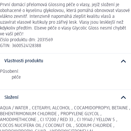
První domácí přelomová Glossing péče o vlasy, jejíž složení je
obohacené o kyselinu glykolovou, která pomáhá obnovovat vlasové
vlákno zevnitř. Intenzivně napomáhá zlepšit kvalitu vlasů a
uzavírat vlasové kutikuly pro zářivý lesk. Vlasy jsou lesklejší než
kdykoliv předtím. Elseve péče o vlasy Glycolic Gloss nesmí chybět
ve vaší péči!
číslo produktu dm: 2031569
GTIN: 3600524128388
Vlastnosti produktu
Působení:
péče
Složení
AQUA / WATER , CETEARYL ALCOHOL , COCAMIDOPROPYL BETAINE ,
BEHENTRIMONIUM CHLORIDE , PROPYLENE GLYCOL ,
AMODIMETHICONE , CI 17200 / RED 33 , CI 19140 / YELLOW 5 ,
COCOS NUCIFERA OIL / COCONUT OIL , SODIUM CHLORIDE ,