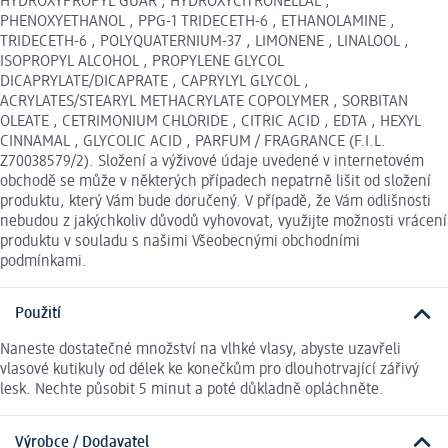
HYDROXYPROPYL GUAR , HYDROXYCITRONELLAL ,
PHENOXYETHANOL , PPG-1 TRIDECETH-6 , ETHANOLAMINE ,
TRIDECETH-6 , POLYQUATERNIUM-37 , LIMONENE , LINALOOL ,
ISOPROPYL ALCOHOL , PROPYLENE GLYCOL
DICAPRYLATE/DICAPRATE , CAPRYLYL GLYCOL ,
ACRYLATES/STEARYL METHACRYLATE COPOLYMER , SORBITAN
OLEATE , CETRIMONIUM CHLORIDE , CITRIC ACID , EDTA , HEXYL
CINNAMAL , GLYCOLIC ACID , PARFUM / FRAGRANCE (F.I.L.
Z70038579/2). Složení a výživové údaje uvedené v internetovém
obchodě se může v některých případech nepatrně lišit od složení
produktu, který Vám bude doručený. V případě, že Vám odlišnosti
nebudou z jakýchkoliv důvodů vyhovovat, využijte možnosti vrácení
produktu v souladu s našimi Všeobecnými obchodními
podmínkami.
Použití
Naneste dostatečné množství na vlhké vlasy, abyste uzavřeli
vlasové kutikuly od délek ke konečkům pro dlouhotrvající zářivý
lesk. Nechte působit 5 minut a poté důkladně opláchněte.
Výrobce / Dodavatel