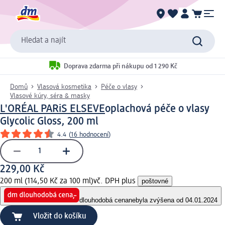
Hledat a najít
Doprava zdarma při nákupu od 1 290 Kč
Domů
Vlasová kosmetika
Péče o vlasy
Vlasové kúry, séra & masky
L'ORÉAL PARiS ELSEVE
oplachová péče o vlasy
Glycolic Gloss, 200 ml
4.4
(
16 hodnocení
)
229,00 Kč
200 ml (114,50 Kč za 100 ml)
vč. DPH plus
poštovné
dlouhodobá cena
nebyla zvýšena od 04.01.2024
Vložit do košíku