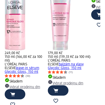
Skla
Vybra
249,00 Kč
179,00 Kč
150 ml (166,00 Kč za 100
150 ml (119,33 Kč za 100 ml)
ml)
L'ORÉAL PARiS
L'ORÉAL PARiS
ELSEVE
balzám na vlasy
ELSEVE
leave-in sérum
Glycolic Gloss, 150 ml
Glycolic Gloss, 150 ml
(11)
(30)
Skladem
Skladem
Vybrat prodejnu dm
Vybrat prodejnu dm