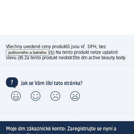
Všechny uvedené ceny produktů jsou vč. DPH, bez
poštovného a balného
(§) Na tento produkt nelze uplatnit
slevu.
(#) Za tento produkt neobdržíte dm active beauty body.
Jak se Vám líbí tato stránka?
Moje dm zákaznické konto: Zaregistrujte se nyní a