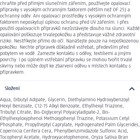
chraňte před přímým slunečním zářením, používejte opalovací
přípravky s vysokým ochranným faktorem (větším než OF 25) a
ochranný oděv. Ani opalovací prostředky s vysokým ochranným
faktorem neposkytují úplnou ochranu před UV zářením. I přes
použití opalovacích přípravků nezůstávejte dlouho na slunci. Každé
opalování poškozuje trvalepokožku a představuje vážné zdravotní
riziko. Nestříkejte přímo do očí. Nanášejte pouze na nepoškozenou
pokožku. Nechte přípravek důkladně vstřebat, především před
pobytem ve vodě. Zamezte kontaktu s oděvy, textiliemi a jinými
povrchy. I po úplném vstřebání přípravku se mohou tvořit trvalé
skvrny nebo může dojít ke zbarvení oděvu v místech kontaktu s
přípravkem.
Složení
Aqua, Dibutyl Adipate, Glycerin, Diethylamino Hydroxybenzoyl
Hexyl Benzoate, C12-15 Alkyl Benzoate, Ethylhexyl Triazone,
Tributyl Citrate, Bis-Diglyceryl Polyacyladipate-2, Bis-
Ethylhexyloxyphenol Methoxyphenyl Triazine, Potassium Cetyl
Phosphate, Propylheptyl Caprylate, Hydrogenated Palm Glycerides,
Copernicia Cerifera Cera, Phenylbenzimidazole Sulfonic Acid,
Tocopheryl Acetate, Hydroxyacetophenone, Oryza Sativa Bran