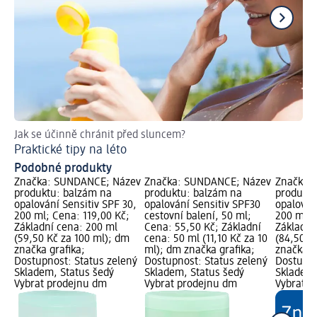
Jak se účinně chránit před sluncem?
Pra
Praktické tipy na léto
Co
Podobné produkty
Značka: SUNDANCE; Název
Značka: SUNDANCE; Název
Značka:
produktu: balzám na
produktu: balzám na
produktu
opalování Sensitiv SPF 30,
opalování Sensitiv SPF30
opalován
200 ml; Cena: 119,00 Kč;
cestovní balení, 50 ml;
200 ml; 
Základní cena: 200 ml
Cena: 55,50 Kč; Základní
Základní
(59,50 Kč za 100 ml); dm
cena: 50 ml (11,10 Kč za 10
(84,50 K
značka grafika;
ml); dm značka grafika;
značka g
Dostupnost: Status zelený
Dostupnost: Status zelený
Dostupno
Skladem, Status šedý
Skladem, Status šedý
Skladem,
Vybrat prodejnu dm
Vybrat prodejnu dm
Vybrat p