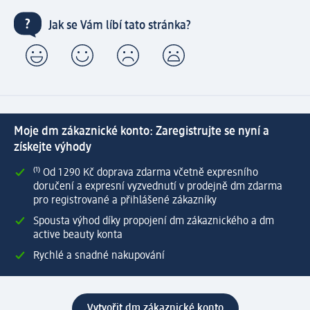
Jak se Vám líbí tato stránka?
Moje dm zákaznické konto: Zaregistrujte se nyní a
získejte výhody
⁽¹⁾ Od 1 290 Kč doprava zdarma včetně expresního
doručení a expresní vyzvednutí v prodejně dm zdarma
pro registrované a přihlášené zákazníky
Spousta výhod díky propojení dm zákaznického a dm
active beauty konta
Rychlé a snadné nakupování
Vytvořit dm zákaznické konto