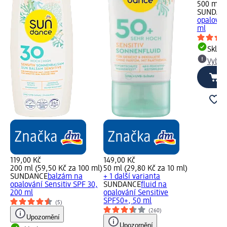
500 ml (
SUNDAN
opalován
ml
Skla
Vybra
119,00 Kč
149,00 Kč
200 ml (59,50 Kč za 100 ml)
50 ml (29,80 Kč za 10 ml)
SUNDANCE
balzám na
+ 1 další varianta
opalování Sensitiv SPF 30,
SUNDANCE
fluid na
200 ml
opalování Sensitive
SPF50+, 50 ml
(5)
(260)
Upozornění
Upozornění