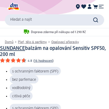
Hledat a najít
Doprava zdarma při nákupu od 1 290 Kč
Domů
Pleť, tělo & parfémy
Opalovací přípravky
SUNDANCE
balzám na opalování Sensitiv SPF50,
200 ml
4.8
(
16 hodnocení
)
s ochranným faktorem (SPF)
bez parfemace
voděodolný
citlivá péče
s ochranným faktorem (SPF)