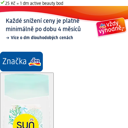
25 Kč = 1 dm active beauty bod
Každé snížení ceny je platné
minimálně po dobu 4 měsíců
Více o dm dlouhodobých cenách