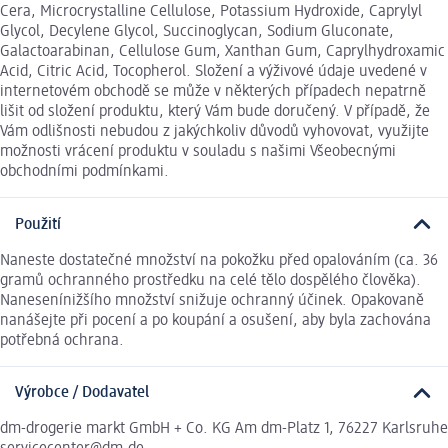
Cera, Microcrystalline Cellulose, Potassium Hydroxide, Caprylyl
Glycol, Decylene Glycol, Succinoglycan, Sodium Gluconate,
Galactoarabinan, Cellulose Gum, Xanthan Gum, Caprylhydroxamic
Acid, Citric Acid, Tocopherol. Složení a výživové údaje uvedené v
internetovém obchodě se může v některých případech nepatrně
lišit od složení produktu, který Vám bude doručený. V případě, že
Vám odlišnosti nebudou z jakýchkoliv důvodů vyhovovat, využijte
možnosti vrácení produktu v souladu s našimi Všeobecnými
obchodními podmínkami.
Použití
Naneste dostatečné množství na pokožku před opalováním (ca. 36
gramů ochranného prostředku na celé tělo dospělého člověka).
Nanesenínižšího množství snižuje ochranný účinek. Opakovaně
nanášejte při pocení a po koupání a osušení, aby byla zachována
potřebná ochrana.
Výrobce / Dodavatel
dm-drogerie markt GmbH + Co. KG Am dm-Platz 1, 76227 Karlsruhe