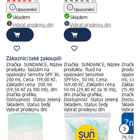
(5)
(0)
Upozornění
Upozornění
Skladem
Skladem
Vybrat prodejnu dm
Vybrat prodejnu dm
Zákazníci také zakoupili
Značka: SUNDANCE; Název
Značka: SUNDANCE; Název
Značka:
produktu: balzám na
produktu: fluid na
produktu
opalování Sensitiv SPF 30,
opalování Sensitive
opalován
200 ml; Cena: 119,00 Kč;
SPF50+, 50 ml; Cena:
ml; Cena
Základní cena: 200 ml
149,00 Kč; Základní cena:
Základní
(59,50 Kč za 100 ml); dm
50 ml (29,80 Kč za 10 ml);
(15,90 K
značka grafika;
dm značka grafika;
značka g
Dostupnost: Status zelený
Dostupnost: Status zelený
Dostupno
Skladem, Status šedý
Skladem, Status šedý
Skladem,
Vybrat prodejnu dm
Vybrat prodejnu dm
Vybrat p
79,50 Kč