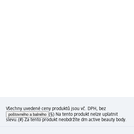
Všechny uvedené ceny produktů jsou vč. DPH, bez
poštovného a balného
(§) Na tento produkt nelze uplatnit
slevu.
(#) Za tento produkt neobdržíte dm active beauty body.