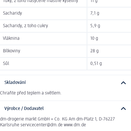
Tuky, z toho nasycené mastné kyseliny
11 g
Sacharidy
7,1 g
Sacharidy, z toho cukry
5,9 g
Vláknina
10 g
Bílkoviny
28 g
Sůl
0,51 g
Skladování
Chraňte před teplem a světlem.
Výrobce / Dodavatel
dm-drogerie markt GmbH + Co. KG Am dm-Platz 1, D-76227
Karlsruhe servicecenter@dm.de www.dm.de