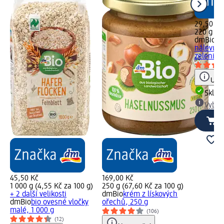
29,50 Kč
220 g (13
dmBio
bi
nálevu, 
zelenina
Upoz
Skla
Vybra
45,50 Kč
169,00 Kč
1 000 g (4,55 Kč za 100 g)
250 g (67,60 Kč za 100 g)
+ 2 další velikosti
dmBio
krém z lískových
dmBio
bio ovesné vločky
ořechů, 250 g
malé, 1 000 g
(106)
(12)