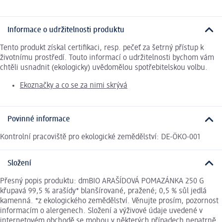
Informace o udržitelnosti produktu
Tento produkt získal certifikaci, resp. pečeť za šetrný přístup k
životnímu prostředí. Touto informací o udržitelnosti bychom vám
chtěli usnadnit (ekologicky) uvědomělou spotřebitelskou volbu.
Ekoznačky a co se za nimi skrývá
Povinné informace
Kontrolní pracoviště pro ekologické zemědělství: DE-ÖKO-001
Složení
Přesný popis produktu: dmBIO ARAŠÍDOVÁ POMAZÁNKA 250 G
křupavá 99,5 % arašídy* blanšírované, pražené; 0,5 % sůl jedlá
kamenná. *z ekologického zemědělství. Věnujte prosím, pozornost
informacím o alergenech. Složení a výživové údaje uvedené v
internetovém obchodě se mohou v některých případech nepatrně