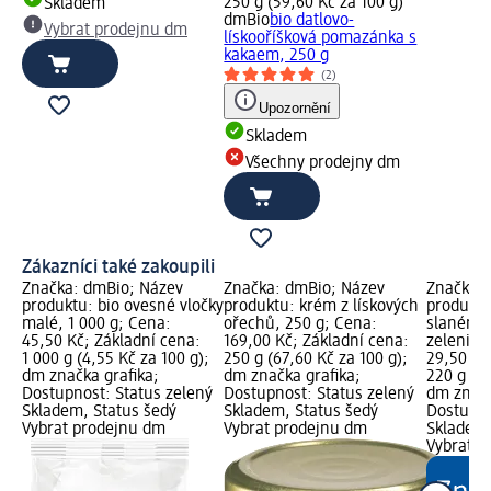
250 g (59,60 Kč za 100 g)
Skladem
dmBio
bio datlovo-
Vybrat prodejnu dm
lískooříšková pomazánka s
kakaem, 250 g
(2)
Upozornění
Skladem
Všechny prodejny dm
Zákazníci také zakoupili
Značka: dmBio; Název
Značka: dmBio; Název
Značka: 
produktu: bio ovesné vločky
produktu: krém z lískových
produktu
malé, 1 000 g; Cena:
ořechů, 250 g; Cena:
slaném n
45,50 Kč; Základní cena:
169,00 Kč; Základní cena:
zelenina
1 000 g (4,55 Kč za 100 g);
250 g (67,60 Kč za 100 g);
29,50 Kč
dm značka grafika;
dm značka grafika;
220 g (13
Dostupnost: Status zelený
Dostupnost: Status zelený
dm značk
Skladem, Status šedý
Skladem, Status šedý
Dostupno
Vybrat prodejnu dm
Vybrat prodejnu dm
Skladem,
Vybrat p