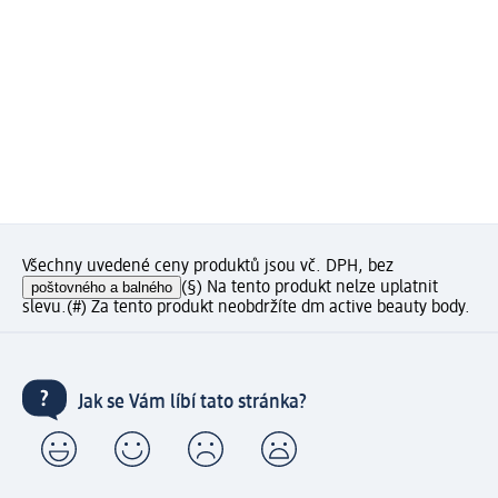
Všechny uvedené ceny produktů jsou vč. DPH, bez
poštovného a balného
(§) Na tento produkt nelze uplatnit
slevu.
(#) Za tento produkt neobdržíte dm active beauty body.
Jak se Vám líbí tato stránka?