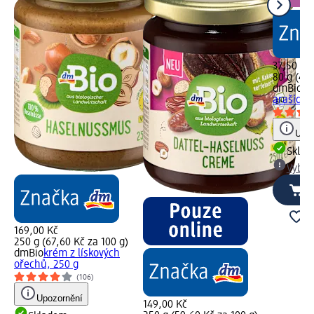
37,50 Kč
80 g (46,
dmBio
čo
arašídy, 
Upoz
Skla
Vybra
169,00 Kč
250 g (67,60 Kč za 100 g)
dmBio
krém z lískových
ořechů, 250 g
(106)
Upozornění
149,00 Kč