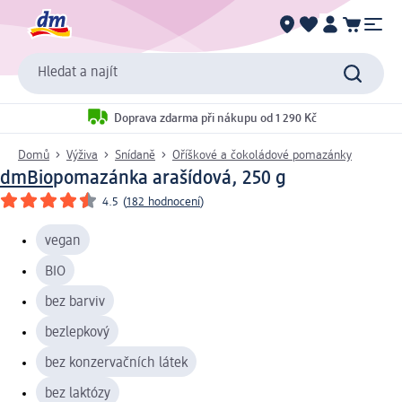
Hledat a najít
Doprava zdarma při nákupu od 1 290 Kč
Domů
Výživa
Snídaně
Oříškové a čokoládové pomazánky
dmBio
pomazánka arašídová, 250 g
4.5
(
182 hodnocení
)
vegan
BIO
bez barviv
bezlepkový
bez konzervačních látek
bez laktózy