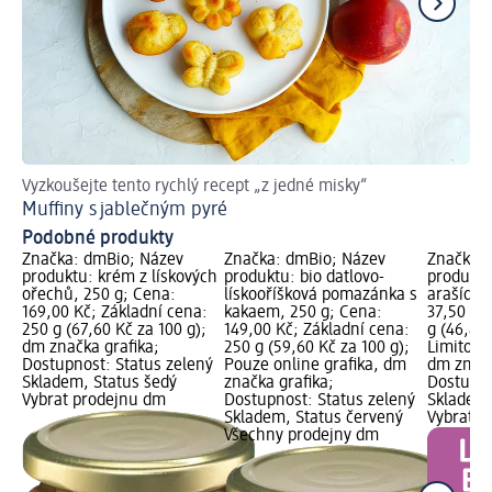
Vyzkoušejte tento rychlý recept „z jedné misky“
Ma
Muffiny s jablečným pyré
Pi
Podobné produkty
Značka: dmBio; Název
Značka: dmBio; Název
Značka: 
produktu: krém z lískových
produktu: bio datlovo-
produktu
ořechů, 250 g; Cena:
lískooříšková pomazánka s
arašídy,
169,00 Kč; Základní cena:
kakaem, 250 g; Cena:
37,50 Kč
250 g (67,60 Kč za 100 g);
149,00 Kč; Základní cena:
g (46,88 
dm značka grafika;
250 g (59,60 Kč za 100 g);
Limitova
Dostupnost: Status zelený
Pouze online grafika, dm
dm značk
Skladem, Status šedý
značka grafika;
Dostupno
Vybrat prodejnu dm
Dostupnost: Status zelený
Skladem,
Skladem, Status červený
Vybrat p
Všechny prodejny dm