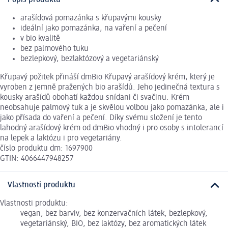
arašídová pomazánka s křupavými kousky
ideální jako pomazánka, na vaření a pečení
v bio kvalitě
bez palmového tuku
bezlepkový, bezlaktózový a vegetariánský
Křupavý požitek přináší dmBio Křupavý arašídový krém, který je
vyroben z jemně pražených bio arašídů. Jeho jedinečná textura s
kousky arašídů obohatí každou snídani či svačinu. Krém
neobsahuje palmový tuk a je skvělou volbou jako pomazánka, ale i
jako přísada do vaření a pečení. Díky svému složení je tento
lahodný arašídový krém od dmBio vhodný i pro osoby s intolerancí
na lepek a laktózu i pro vegetariány.
číslo produktu dm: 1697900
GTIN: 4066447948257
Vlastnosti produktu
Vlastnosti produktu:
vegan, bez barviv, bez konzervačních látek, bezlepkový,
vegetariánský, BIO, bez laktózy, bez aromatických látek