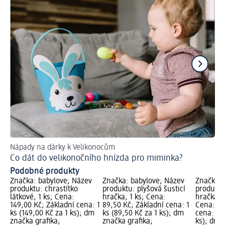
Nápady na dárky k Velikonocům
Ti
Co dát do velikonočního hnízda pro miminka?
Ja
Podobné produkty
Značka: babylove; Název
Značka: babylove; Název
Značka: 
produktu: chrastítko
produktu: plyšová šusticí
produktu
látkové, 1 ks; Cena:
hračka, 1 ks; Cena:
hračka, 
149,00 Kč; Základní cena: 1
89,50 Kč; Základní cena: 1
Cena: 16
ks (149,00 Kč za 1 ks); dm
ks (89,50 Kč za 1 ks); dm
cena: 1 k
značka grafika;
značka grafika;
ks); dm 