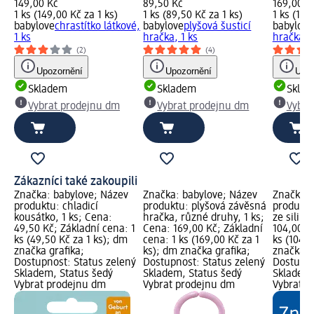
149,00 Kč
89,50 Kč
169,00 K
1 ks (149,00 Kč za 1 ks)
1 ks (89,50 Kč za 1 ks)
1 ks (169
babylove
chrastítko látkové,
babylove
plyšová šusticí
babylove
1 ks
hračka, 1 ks
hračka, 
(2)
(4)
Upozornění
Upozornění
Upoz
Skladem
Skladem
Skla
Vybrat prodejnu dm
Vybrat prodejnu dm
Vybra
Zákazníci také zakoupili
Značka: babylove; Název
Značka: babylove; Název
Značka: 
produktu: chladicí
produktu: plyšová závěsná
produktu
kousátko, 1 ks; Cena:
hračka, různé druhy, 1 ks;
ze siliko
49,50 Kč; Základní cena: 1
Cena: 169,00 Kč; Základní
104,00 K
ks (49,50 Kč za 1 ks); dm
cena: 1 ks (169,00 Kč za 1
ks (104,0
značka grafika;
ks); dm značka grafika;
značka g
Dostupnost: Status zelený
Dostupnost: Status zelený
Dostupno
Skladem, Status šedý
Skladem, Status šedý
Skladem,
Vybrat prodejnu dm
Vybrat prodejnu dm
Vybrat p