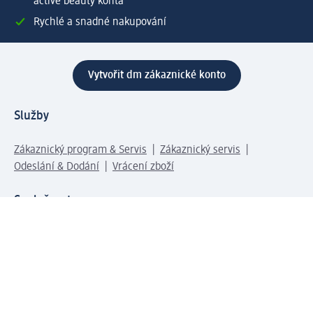
active beauty konta
Rychlé a snadné nakupování
Vytvořit dm zákaznické konto
Služby
Zákaznický program & Servis
Zákaznický servis
Odeslání & Dodání
Vrácení zboží
Společnost
O společnosti
Společenská odpovědnost
Kariéra
Press centrum
Svět dm