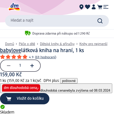
Hledat a najít
Doprava zdarma při nákupu od 1 290 Kč
Domů
Péče o dítě
Dětské knihy & příručky
Knihy pro nejmenší
babylove
látková kniha na hraní, 1 ks
4.9
(
69 hodnocení
)
159,00 Kč
1 ks (159,00 Kč za 1 ks)
vč. DPH plus
poštovné
dlouhodobá cena
nebyla zvýšena od 08.03.2024
Vložit do košíku
Skladem