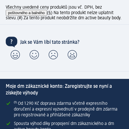
Všechny uvedené ceny produktů jsou vč. DPH, bez
poštovného a balného
(§) Na tento produkt nelze uplatnit
slevu.
(#) Za tento produkt neobdržíte dm active beauty body.
Jak se Vám líbí tato stránka?
Moje dm zákaznické konto: Zaregistrujte se nyní a
získejte výhody
⁽¹⁾ Od 1 290 Kč doprava zdarma včetně expresního
doručení a expresní vyzvednutí v prodejně dm zdarma
pro registrované a přihlášené zákazníky
Spousta výhod díky propojení dm zákaznického a dm