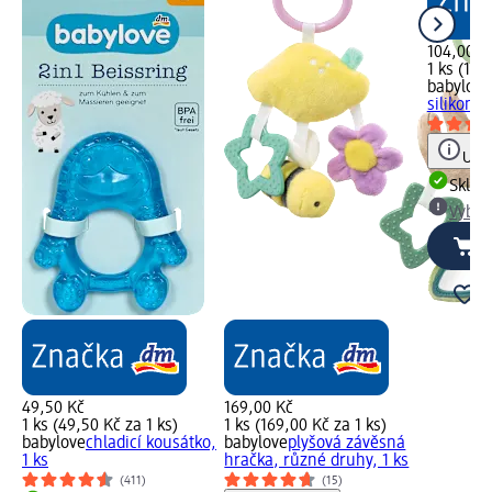
104,00 K
1 ks (104
babylove
silikonu,
Upoz
Skla
Vybra
49,50 Kč
169,00 Kč
1 ks (49,50 Kč za 1 ks)
1 ks (169,00 Kč za 1 ks)
babylove
chladicí kousátko,
babylove
plyšová závěsná
1 ks
hračka, různé druhy, 1 ks
(411)
(15)