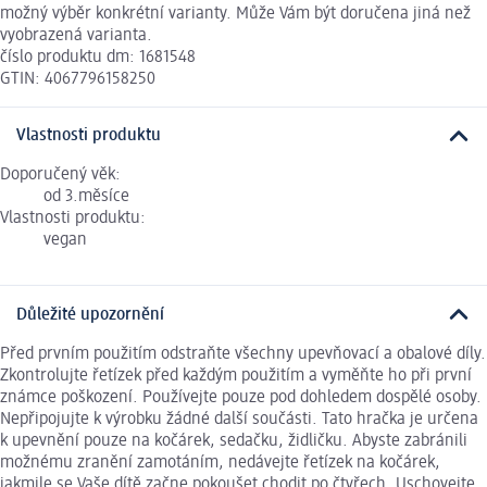
možný výběr konkrétní varianty. Může Vám být doručena jiná než
vyobrazená varianta.
číslo produktu dm: 1681548
GTIN: 4067796158250
Vlastnosti produktu
Doporučený věk:
od 3.měsíce
Vlastnosti produktu:
vegan
Důležité upozornění
Před prvním použitím odstraňte všechny upevňovací a obalové díly.
Zkontrolujte řetízek před každým použitím a vyměňte ho při první
známce poškození. Používejte pouze pod dohledem dospělé osoby.
Nepřipojujte k výrobku žádné další součásti. Tato hračka je určena
k upevnění pouze na kočárek, sedačku, židličku. Abyste zabránili
možnému zranění zamotáním, nedávejte řetízek na kočárek,
jakmile se Vaše dítě začne pokoušet chodit po čtyřech. Uschovejte