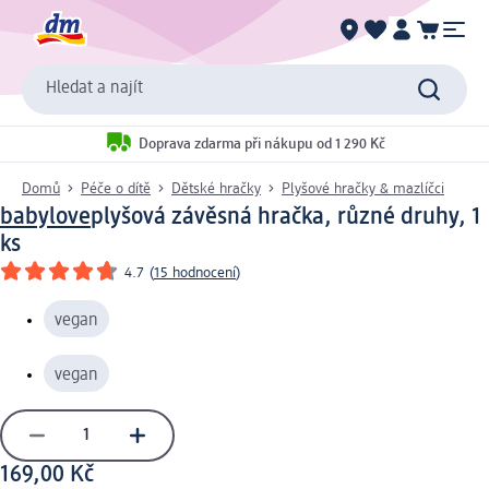
Hledat a najít
Doprava zdarma při nákupu od 1 290 Kč
Domů
Péče o dítě
Dětské hračky
Plyšové hračky & mazlíčci
babylove
plyšová závěsná hračka, různé druhy, 1
ks
4.7
(
15 hodnocení
)
vegan
vegan
169,00 Kč