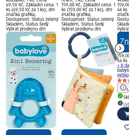
kousátko, 1 ks; Cena:
hraní, 1 ks; Cena:
velikost 
49,50 Kč; Základní cena: 1
159,00 Kč; Základní cena: 1
159,00 K
ks (49,50 Kč za 1 ks); dm
ks (159,00 Kč za 1 ks); dm
46 ks (3,
značka grafika;
značka grafika;
značka g
Dostupnost: Status zelený
Dostupnost: Status zelený
Dostupno
Skladem, Status šedý
Skladem, Status šedý
Skladem,
Vybrat prodejnu dm
Vybrat prodejnu dm
Vybrat p
159,00 K
46 ks (3,
+ 8 další
babylove
velikost 
Upoz
Skla
Vybra