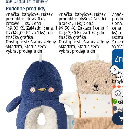
Jak uspat miminko?
Co
Podobné produkty
Značka: babylove; Název
Značka: babylove; Název
Značka: 
produktu: chrastítko
produktu: plyšová šusticí
produktu:
látkové, 1 ks; Cena:
hračka, 1 ks; Cena:
Cena: 89
149,00 Kč; Základní cena: 1
89,50 Kč; Základní cena: 1
cena: 1 k
ks (149,00 Kč za 1 ks); dm
ks (89,50 Kč za 1 ks); dm
ks); dm 
značka grafika;
značka grafika;
Dostupno
Dostupnost: Status zelený
Dostupnost: Status zelený
Skladem,
Skladem, Status šedý
Skladem, Status šedý
Vybrat p
Vybrat prodejnu dm
Vybrat prodejnu dm
89,50 Kč
1 ks (89,
babylove
Upoz
Skla
Vybra