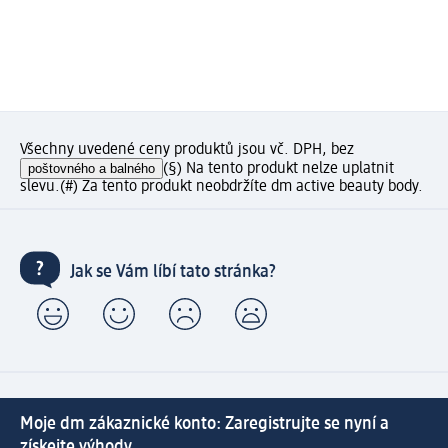
Všechny uvedené ceny produktů jsou vč. DPH, bez
poštovného a balného
(§) Na tento produkt nelze uplatnit
slevu.
(#) Za tento produkt neobdržíte dm active beauty body.
Jak se Vám líbí tato stránka?
Moje dm zákaznické konto: Zaregistrujte se nyní a
získejte výhody