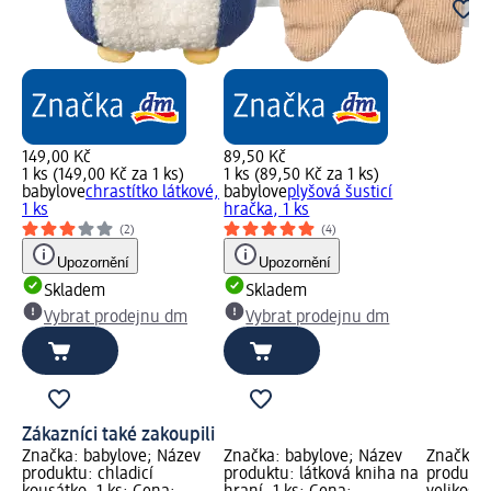
149,00 Kč
89,50 Kč
1 ks (149,00 Kč za 1 ks)
1 ks (89,50 Kč za 1 ks)
babylove
chrastítko látkové,
babylove
plyšová šusticí
1 ks
hračka, 1 ks
(2)
(4)
Upozornění
Upozornění
Skladem
Skladem
Vybrat prodejnu dm
Vybrat prodejnu dm
Zákazníci také zakoupili
Značka: babylove; Název
Značka: babylove; Název
Značka: 
produktu: chladicí
produktu: látková kniha na
produktu