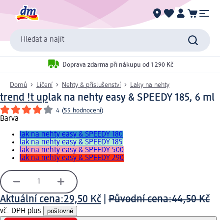
Hledat a najít
Doprava zdarma při nákupu od 1 290 Kč
Domů
Líčení
Nehty & příslušenství
Laky na nehty
trend !t up
lak na nehty easy & SPEEDY 185, 6 ml
4
(
55 hodnocení
)
Barva
lak na nehty easy & SPEEDY 180
lak na nehty easy & SPEEDY 185
lak na nehty easy & SPEEDY 500
lak na nehty easy & SPEEDY 290
Aktuální cena:
29,50 Kč
|
Původní cena:
44,50 Kč
vč. DPH plus
poštovné