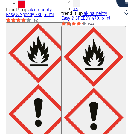
+3
trend !t up
lak na nehty
trend !t up
lak na nehty
Easy & Speedy 580, 6 ml
Easy & SPEEDY 470, 6 ml
(14)
(54)