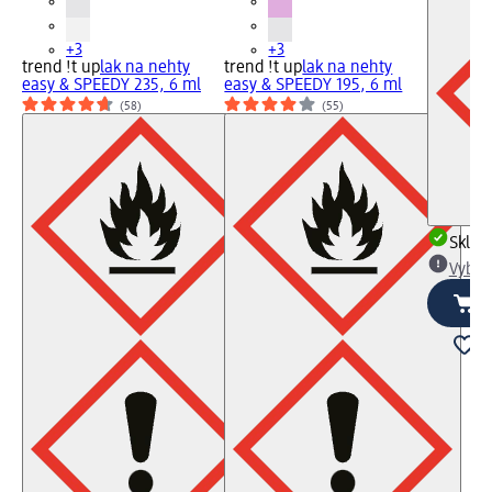
+3
+3
trend !t up
lak na nehty
trend !t up
lak na nehty
easy & SPEEDY 235, 6 ml
easy & SPEEDY 195, 6 ml
(58)
(55)
Skla
Vybra