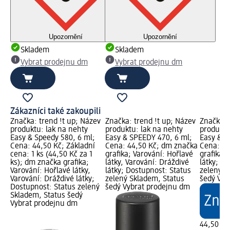
Upozornění
Upozornění
Skladem
Skladem
Vybrat prodejnu dm
Vybrat prodejnu dm
Zákazníci také zakoupili
ev
Značka: trend !t up; Název
Značka: trend !t up; Název
Značka: 
produktu: lak na nehty
produktu: lak na nehty
produktu
;
Easy & Speedy 580, 6 ml;
Easy & SPEEDY 470, 6 ml;
Easy & S
čka
Cena: 44,50 Kč; Základní
Cena: 44,50 Kč; dm značka
Cena: 44
vé
cena: 1 ks (44,50 Kč za 1
grafika; Varování: Hořlavé
grafika;
ks); dm značka grafika;
látky, Varování: Dráždivé
látky; D
s
Varování: Hořlavé látky,
látky; Dostupnost: Status
zelený S
Varování: Dráždivé látky;
zelený Skladem, Status
šedý Vyb
m
Dostupnost: Status zelený
šedý Vybrat prodejnu dm
Skladem, Status šedý
Vybrat prodejnu dm
44,50 Kč