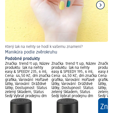
Který lak na nehty se hodí k vašemu znamení?
Dě
Manikúra podle zvěrokruhu
Podobné produkty
Značka: trend !t up; Název
Značka: trend !t up; Název
Značka: 
produktu: lak na nehty
produktu: lak na nehty
produktu
easy & SPEEDY 235, 6 ml;
easy & SPEEDY 195, 6 ml;
easy & S
Cena: 44,50 Kč; dm značka
Cena: 44,50 Kč; dm značka
Cena: 44
grafika; Varování: Hořlavé
grafika; Varování: Hořlavé
grafika; 
látky, Varování: Dráždivé
látky, Varování: Dráždivé
látky, Va
látky; Dostupnost: Status
látky; Dostupnost: Status
látky; D
zelený Skladem, Status
zelený Skladem, Status
zelený S
šedý Vybrat prodejnu dm
šedý Vybrat prodejnu dm
šedý Vyb