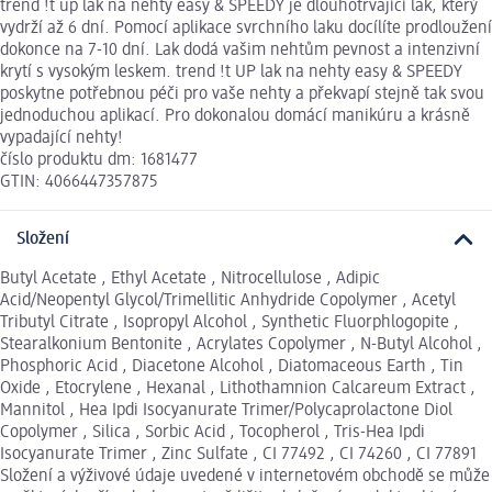
trend !t up lak na nehty easy & SPEEDY je dlouhotrvající lak, který
vydrží až 6 dní. Pomocí aplikace svrchního laku docílíte prodloužení
dokonce na 7-10 dní. Lak dodá vašim nehtům pevnost a intenzivní
krytí s vysokým leskem. trend !t UP lak na nehty easy & SPEEDY
poskytne potřebnou péči pro vaše nehty a překvapí stejně tak svou
jednoduchou aplikací. Pro dokonalou domácí manikúru a krásně
vypadající nehty!
číslo produktu dm: 1681477
GTIN: 4066447357875
Složení
Butyl Acetate , Ethyl Acetate , Nitrocellulose , Adipic
Acid/Neopentyl Glycol/Trimellitic Anhydride Copolymer , Acetyl
Tributyl Citrate , Isopropyl Alcohol , Synthetic Fluorphlogopite ,
Stearalkonium Bentonite , Acrylates Copolymer , N-Butyl Alcohol ,
Phosphoric Acid , Diacetone Alcohol , Diatomaceous Earth , Tin
Oxide , Etocrylene , Hexanal , Lithothamnion Calcareum Extract ,
Mannitol , Hea Ipdi Isocyanurate Trimer/Polycaprolactone Diol
Copolymer , Silica , Sorbic Acid , Tocopherol , Tris-Hea Ipdi
Isocyanurate Trimer , Zinc Sulfate , CI 77492 , CI 74260 , CI 77891
Složení a výživové údaje uvedené v internetovém obchodě se může