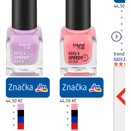
44,50 Kč
+3
trend !t 
easy & S
44,50 Kč
44,50 Kč