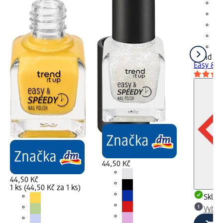
trend !t 
Easy & S
44,50 Kč
44,50 Kč
1 ks (44,50 Kč za 1 ks)
Skla
Vybra