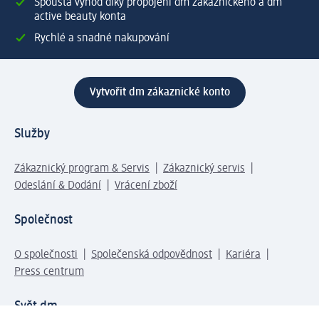
Spousta výhod díky propojení dm zákaznického a dm
active beauty konta
Rychlé a snadné nakupování
Vytvořit dm zákaznické konto
Služby
Zákaznický program & Servis
Zákaznický servis
Odeslání & Dodání
Vrácení zboží
Společnost
O společnosti
Společenská odpovědnost
Kariéra
Press centrum
Svět dm