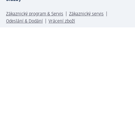
Zákaznický program & Servis
Zákaznický servis
Odeslání & Dodání
Vrácení zboží
Společnost
O společnosti
Společenská odpovědnost
Kariéra
Press centrum
Svět dm
Platební možnosti