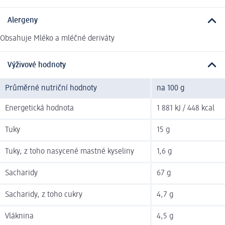
Alergeny
Obsahuje Mléko a mléčné deriváty
Výživové hodnoty
Průměrné nutriční hodnoty
na 100 g
Energetická hodnota
1 881 kJ / 448 kcal
Tuky
15 g
Tuky, z toho nasycené mastné kyseliny
1,6 g
Sacharidy
67 g
Sacharidy, z toho cukry
4,7 g
Vláknina
4,5 g