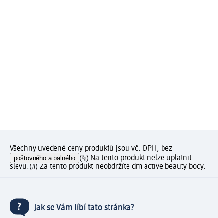
Všechny uvedené ceny produktů jsou vč. DPH, bez
poštovného a balného
(§) Na tento produkt nelze uplatnit
slevu.
(#) Za tento produkt neobdržíte dm active beauty body.
Jak se Vám líbí tato stránka?