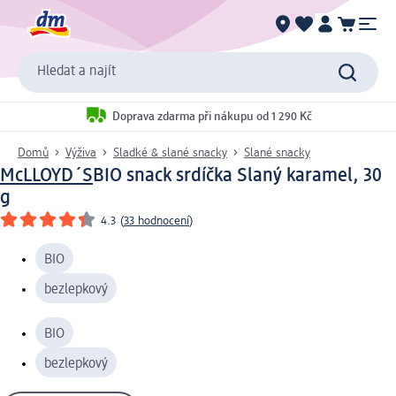
Hledat a najít
Doprava zdarma při nákupu od 1 290 Kč
Domů
Výživa
Sladké & slané snacky
Slané snacky
McLLOYD´S
BIO snack srdíčka Slaný karamel, 30
g
4.3
(
33 hodnocení
)
BIO
bezlepkový
BIO
bezlepkový