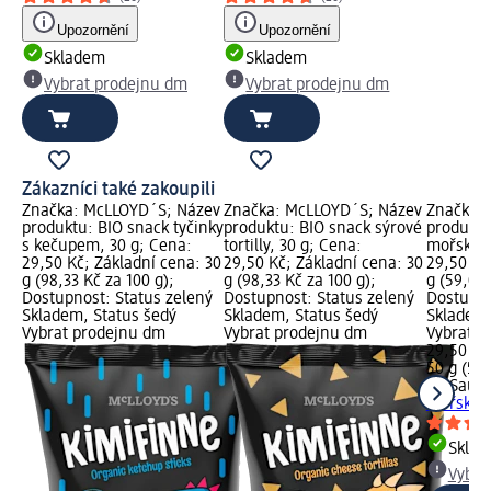
Upozornění
Upozornění
Skladem
Skladem
Vybrat prodejnu dm
Vybrat prodejnu dm
Zákazníci také zakoupili
Značka: McLLOYD´S; Název
Značka: McLLOYD´S; Název
Značka: 
produktu: BIO snack tyčinky
produktu: BIO snack sýrové
produktu
s kečupem, 30 g; Cena:
tortilly, 30 g; Cena:
mořská s
29,50 Kč; Základní cena: 30
29,50 Kč; Základní cena: 30
29,50 Kč
g (98,33 Kč za 100 g);
g (98,33 Kč za 100 g);
g (59,00 
Dostupnost: Status zelený
Dostupnost: Status zelený
Dostupno
Skladem, Status šedý
Skladem, Status šedý
Skladem,
Vybrat prodejnu dm
Vybrat prodejnu dm
Vybrat p
29,50 Kč
50 g (59,
BioSaur
mořská s
Skla
Vybra