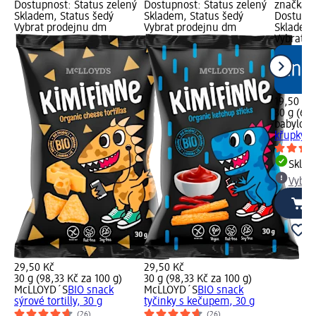
Dostupnost: Status zelený
Dostupnost: Status zelený
značka g
Skladem, Status šedý
Skladem, Status šedý
Dostupno
Vybrat prodejnu dm
Vybrat prodejnu dm
Skladem,
Vybrat p
19,50 Kč
30 g (65,
babylove
křupky, 3
Skla
Vybra
29,50 Kč
29,50 Kč
30 g (98,33 Kč za 100 g)
30 g (98,33 Kč za 100 g)
McLLOYD´S
BIO snack
McLLOYD´S
BIO snack
sýrové tortilly, 30 g
tyčinky s kečupem, 30 g
(26)
(26)