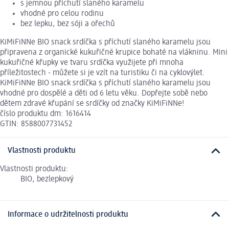
s jemnou příchutí slaného karamelu
vhodné pro celou rodinu
bez lepku, bez sóji a ořechů
KiMiFiNNe BIO snack srdíčka s příchutí slaného karamelu jsou
připravena z organické kukuřičné krupice bohaté na vlákninu. Mini
kukuřičné křupky ve tvaru srdíčka využijete při mnoha
příležitostech - můžete si je vzít na turistiku či na cyklovýlet.
KiMiFiNNe BIO snack srdíčka s příchutí slaného karamelu jsou
vhodné pro dospělé a děti od 6 letu věku. Dopřejte sobě nebo
dětem zdravé křupání se srdíčky od značky KiMiFiNNe!
číslo produktu dm: 1616414
GTIN: 8588007731452
Vlastnosti produktu
Vlastnosti produktu:
BIO, bezlepkový
Informace o udržitelnosti produktu