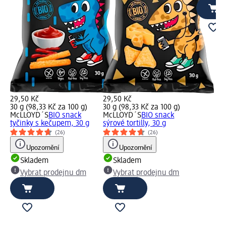
29,50 Kč
29,50 Kč
30 g (98,33 Kč za 100 g)
30 g (98,33 Kč za 100 g)
McLLOYD´S
BIO snack
McLLOYD´S
BIO snack
tyčinky s kečupem, 30 g
sýrové tortilly, 30 g
(26)
(26)
Upozornění
Upozornění
Skladem
Skladem
Vybrat prodejnu dm
Vybrat prodejnu dm