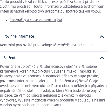
Tento produkt získal certifikaci, resp. pečeť za šetrný přístup k
životnímu prostředí. Touto informací o udržitelnosti bychom vám
chtěli usnadnit (ekologicky) uvědomělou spotřebitelskou volbu.
Ekoznačky a co se za nimi skrývá
Povinné informace
Kontrolní pracoviště pro ekologické zemědělství: 19059055
Složení
Kukuřičná krupice* 76,9 %, slunečnicový olej* 13,9 %, solené
karamelové koření* 9,2 %*(cukr*, sušené mléko*, mořská sůl,
kakaový prášek*, aroma*). *Organické přísady Věnujte prosím,
pozornost informacím o alergenech. Složení a výživové údaje
uvedené v internetovém obchodě se mohou v některých případech
nepatrně lišit od složení produktu, který Vám bude doručený. V
případě, že Vám odlišnosti nebudou z jakýchkoliv důvodů
vyhovovat, využijte možnosti vrácení produktu v souladu s našimi
Všeobecnými obchodními podmínkami.