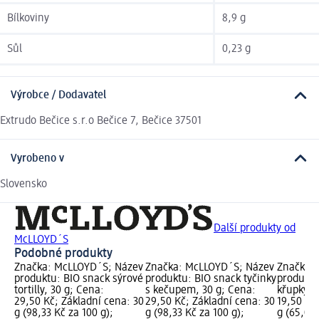
Bílkoviny
8,9 g
Sůl
0,23 g
Výrobce / Dodavatel
Extrudo Bečice s.r.o Bečice 7, Bečice 37501
Vyrobeno v
Slovensko
Další produkty od
McLLOYD´S
Podobné produkty
Značka: McLLOYD´S; Název
Značka: McLLOYD´S; Název
Značka: 
produktu: BIO snack sýrové
produktu: BIO snack tyčinky
produktu
tortilly, 30 g; Cena:
s kečupem, 30 g; Cena:
křupky, 
29,50 Kč; Základní cena: 30
29,50 Kč; Základní cena: 30
19,50 Kč
g (98,33 Kč za 100 g);
g (98,33 Kč za 100 g);
g (65,00