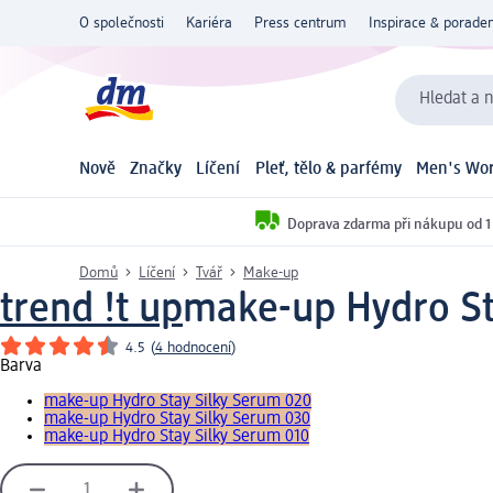
O společnosti
Kariéra
Press centrum
Inspirace & poraden
Hledat a n
Nově
Značky
Líčení
Pleť, tělo & parfémy
Men's Wor
Doprava zdarma při nákupu od 1
Domů
Líčení
Tvář
Make-up
trend !t up
make-up Hydro St
4.5
(
4 hodnocení
)
Barva
make-up Hydro Stay Silky Serum 020
make-up Hydro Stay Silky Serum 030
make-up Hydro Stay Silky Serum 010