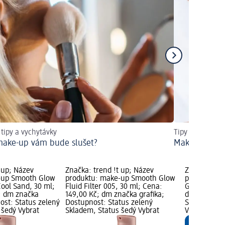
 tipy a vychytávky
Tipy na dokona
make-up vám bude slušet?
Make-up na 
 up; Název
Značka: trend !t up; Název
Značka: tre
-up Smooth Glow
produktu: make-up Smooth Glow
produktu: p
 Cool Sand, 30 ml;
Fluid Filter 005, 30 ml; Cena:
GRIPPING, 5
; dm značka
149,00 Kč; dm značka grafika;
dm značka g
ost: Status zelený
Dostupnost: Status zelený
Status zele
 šedý Vybrat
Skladem, Status šedý Vybrat
Vybrat pro