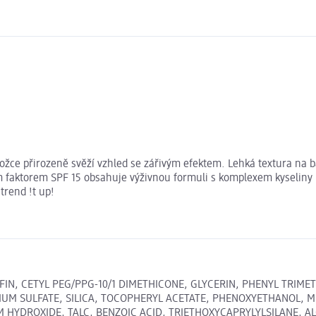
kožce přirozeně svěží vzhled se zářivým efektem. Lehká textura na 
m faktorem SPF 15 obsahuje výživnou formuli s komplexem kyselin
trend !t up!
FIN, CETYL PEG/PPG-10/1 DIMETHICONE, GLYCERIN, PHENYL TRIME
IUM SULFATE, SILICA, TOCOPHERYL ACETATE, PHENOXYETHANOL, 
HYDROXIDE, TALC, BENZOIC ACID, TRIETHOXYCAPRYLYLSILANE, A