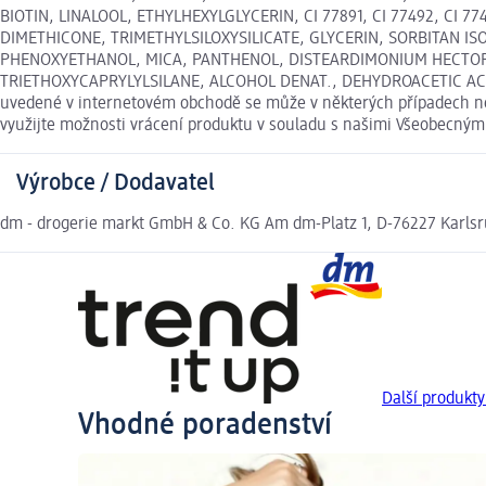
BIOTIN, LINALOOL, ETHYLHEXYLGLYCERIN, CI 77891, CI 77492, CI 
DIMETHICONE, TRIMETHYLSILOXYSILICATE, GLYCERIN, SORBITAN I
PHENOXYETHANOL, MICA, PANTHENOL, DISTEARDIMONIUM HECTORI
TRIETHOXYCAPRYLYLSILANE, ALCOHOL DENAT., DEHYDROACETIC ACID, 
uvedené v internetovém obchodě se může v některých případech nep
využijte možnosti vrácení produktu v souladu s našimi Všeobecný
Výrobce / Dodavatel
dm - drogerie markt GmbH & Co. KG Am dm-Platz 1, D-76227 Karls
Další produkty
Vhodné poradenství