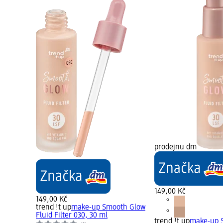
prodejnu dm
149,00 Kč
149,00 Kč
trend !t up
make-up Smooth Glow
Fluid Filter 030, 30 ml
trend !t up
make-up 