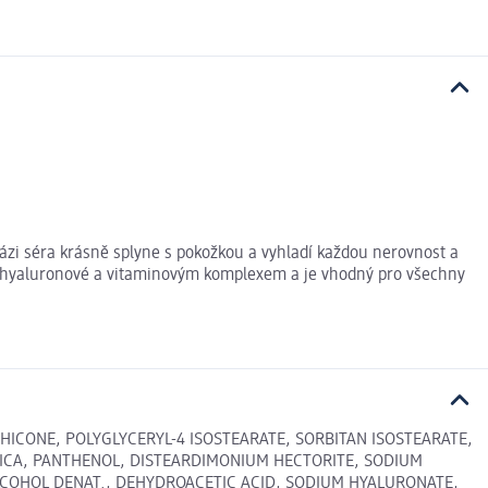
bázi séra krásně splyne s pokožkou a vyhladí každou nerovnost a
y hyaluronové a vitaminovým komplexem a je vhodný pro všechny
THICONE, POLYGLYCERYL-4 ISOSTEARATE, SORBITAN ISOSTEARATE,
MICA, PANTHENOL, DISTEARDIMONIUM HECTORITE, SODIUM
LCOHOL DENAT., DEHYDROACETIC ACID, SODIUM HYALURONATE,