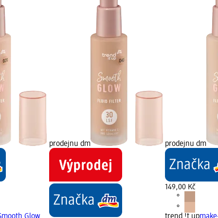
prodejnu dm
prodejnu dm
149,00 Kč
Smooth Glow
trend !t up
make