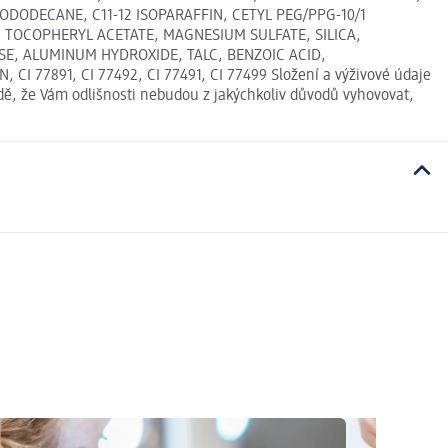
ISODODECANE, C11-12 ISOPARAFFIN, CETYL PEG/PPG-10/1
, TOCOPHERYL ACETATE, MAGNESIUM SULFATE, SILICA,
, ALUMINUM HYDROXIDE, TALC, BENZOIC ACID,
77891, CI 77492, CI 77491, CI 77499 Složení a výživové údaje
dě, že Vám odlišnosti nebudou z jakýchkoliv důvodů vyhovovat,