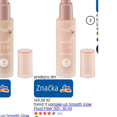
99,00 Kč
trend !t up
p
GRIPPING, 
Skladem
Vybrat p
prodejnu dm
149,00 Kč
trend !t up
make-up Smooth Glow
Fluid Filter 005, 30 ml
(53)
-up Smooth Glow