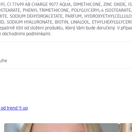
77491, CI 77499 AB CHARGE 9077 AQUA, DIMETHICONE, ZINC OXIDE, 
SOSTEARATE, PHENYL TRIMETHICONE, POLYGLYCERYL-4 ISOSTEARATE
TE, SODIUM DEHYDROACETATE, PARFUM, HYDROXYETHYLCELLULOSE
SODIUM HYALURONATE, BIOTIN, LINALOOL, ETHYLHEXYLGLYCERIN, CI 
atrně lišit od složení produktu, který Vám bude doručený. V přípa
mi obchodními podmínkami.
ruhe
 od trend !t up