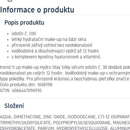
Informace o produktu
Popis produktu
odstín č. 030
lehký hydratační make-up na bázi séra
přirozeně zářivý vzhled bez nedokonalostí
voděodolná a dlouhotrvající výdrž až 12 hodin
s komplexem kyseliny hyaluronové a vitamínů
trend !t up make-up Hydro Stay Silky sérum odstín č. 30 dodává po
nedokonalost po celých 12 hodin. Voděodolný make-up s ochranný
typy pokožky. Pro přirozeně krásnou a bezchybnou pleť díky značce 
číslo produktu dm: 1608198
GTIN: 4066447096910
Složení
AQUA, DIMETHICONE, ZINC OXIDE, ISODODECANE, C11-12 ISOPARAF
TRIMETHYLSILOXYSILICATE, POLYPROPYLSILSESQUIOXANE, MAGNES
DEHYDROACETATE, PARFUM, HYDROXYETHYLCELLULOSE, ALUMINUM 