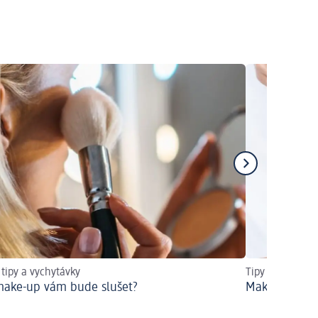
 tipy a vychytávky
Tipy na dokona
make-up vám bude slušet?
Make-up na 