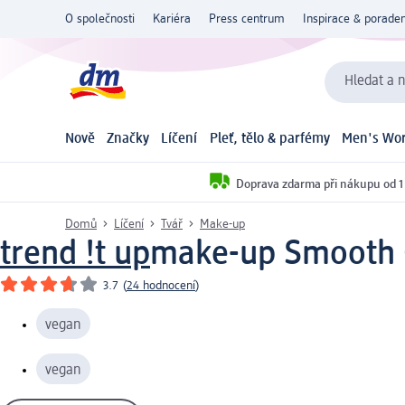
O společnosti
Kariéra
Press centrum
Inspirace & poraden
Hledat a n
Nově
Značky
Líčení
Pleť, tělo & parfémy
Men's Wor
Doprava zdarma při nákupu od 1
Domů
Líčení
Tvář
Make-up
trend !t up
make-up Smooth Gl
3.7
(
24 hodnocení
)
vegan
vegan