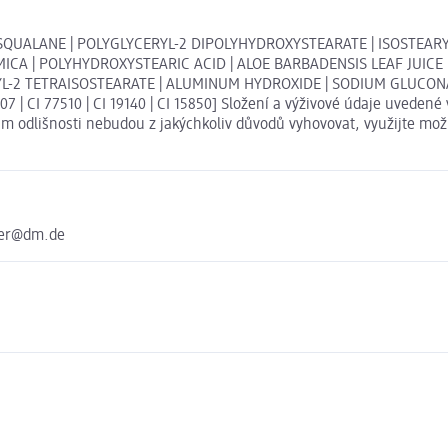
| SQUALANE | POLYGLYCERYL-2 DIPOLYHYDROXYSTEARATE | ISOSTEARY
MICA | POLYHYDROXYSTEARIC ACID | ALOE BARBADENSIS LEAF JUICE 
YL-2 TETRAISOSTEARATE | ALUMINUM HYDROXIDE | SODIUM GLUCONA
 77007 | CI 77510 | CI 19140 | CI 15850] Složení a výživové údaje uv
 Vám odlišnosti nebudou z jakýchkoliv důvodů vyhovovat, využijte m
ter@dm.de