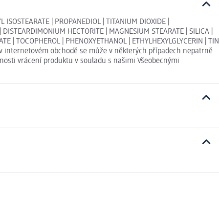
L ISOSTEARATE | PROPANEDIOL | TITANIUM DIOXIDE |
| DISTEARDIMONIUM HECTORITE | MAGNESIUM STEARATE | SILICA |
TE | TOCOPHEROL | PHENOXYETHANOL | ETHYLHEXYLGLYCERIN | TIN
edené v internetovém obchodě se může v některých případech nepatrně
ožnosti vrácení produktu v souladu s našimi Všeobecnými