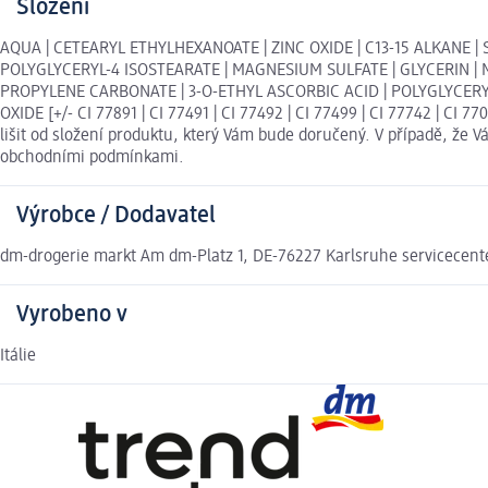
Složení
AQUA | CETEARYL ETHYLHEXANOATE | ZINC OXIDE | C13-15 ALKANE 
POLYGLYCERYL-4 ISOSTEARATE | MAGNESIUM SULFATE | GLYCERIN | 
PROPYLENE CARBONATE | 3-O-ETHYL ASCORBIC ACID | POLYGLYCER
OXIDE [+/- CI 77891 | CI 77491 | CI 77492 | CI 77499 | CI 77742 | CI
lišit od složení produktu, který Vám bude doručený. V případě, že
obchodními podmínkami.
Výrobce / Dodavatel
dm-drogerie markt Am dm-Platz 1, DE-76227 Karlsruhe servicecen
Vyrobeno v
Itálie