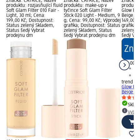
Značka: CATRICE; Název
Značka: CATRICE; Název
Značka: 
produktu: rozjasňující fluid
produktu: make-up v
produkt
Soft Glam Filter 010 Fair -
tyčince Soft Glam Filter
Glow Flu
Light, 30 ml; Cena:
Stick 020 Light - Medium, 9
Beige, 3
199,00 Kč; Dostupnost:
g; Cena: 99,00 Kč; Výprodej
149,00 K
Status zelený Skladem,
grafika; Dostupnost: Status
grafika;
Status šedý Vybrat
zelený Skladem, Status
zelený S
prodejnu dm
šedý Vybrat prodejnu dm
šedý Vyb
149,00 K
trend !t 
Glow Flu
Beige, 3
Skla
Vybra