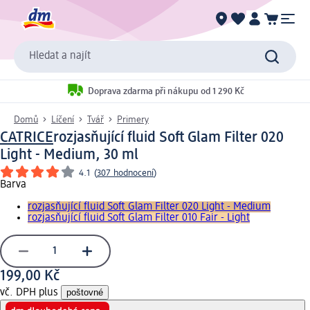
Hledat a najít
Doprava zdarma při nákupu od 1 290 Kč
Domů
Líčení
Tvář
Primery
CATRICE
rozjasňující fluid Soft Glam Filter 020
Light - Medium, 30 ml
4.1
(
307 hodnocení
)
Barva
rozjasňující fluid Soft Glam Filter 020 Light - Medium
rozjasňující fluid Soft Glam Filter 010 Fair - Light
199,00 Kč
vč. DPH plus
poštovné