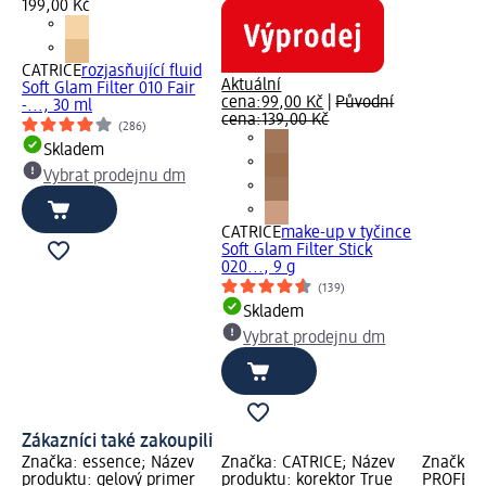
199,00 Kč
CATRICE
rozjasňující fluid
Aktuální
Soft Glam Filter 010 Fair
cena:
99,00 Kč
|
Původní
-..., 30 ml
cena:
139,00 Kč
(286)
Skladem
Vybrat prodejnu dm
CATRICE
make-up v tyčince
Soft Glam Filter Stick
020..., 9 g
(139)
Skladem
Vybrat prodejnu dm
Zákazníci také zakoupili
Značka: essence; Název
Značka: CATRICE; Název
Značka: 
produktu: gelový primer
produktu: korektor True
PROFESS