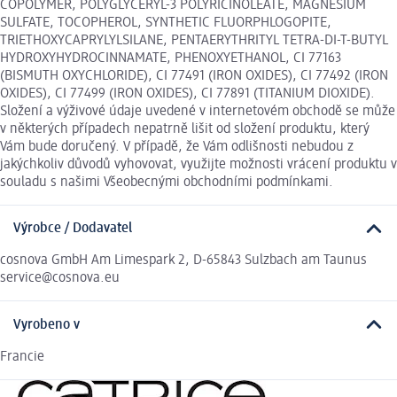
COPOLYMER, POLYGLYCERYL-3 POLYRICINOLEATE, MAGNESIUM
SULFATE, TOCOPHEROL, SYNTHETIC FLUORPHLOGOPITE,
TRIETHOXYCAPRYLYLSILANE, PENTAERYTHRITYL TETRA-DI-T-BUTYL
HYDROXYHYDROCINNAMATE, PHENOXYETHANOL, CI 77163
(BISMUTH OXYCHLORIDE), CI 77491 (IRON OXIDES), CI 77492 (IRON
OXIDES), CI 77499 (IRON OXIDES), CI 77891 (TITANIUM DIOXIDE).
Složení a výživové údaje uvedené v internetovém obchodě se může
v některých případech nepatrně lišit od složení produktu, který
Vám bude doručený. V případě, že Vám odlišnosti nebudou z
jakýchkoliv důvodů vyhovovat, využijte možnosti vrácení produktu v
souladu s našimi Všeobecnými obchodními podmínkami.
Výrobce / Dodavatel
cosnova GmbH Am Limespark 2, D-65843 Sulzbach am Taunus
service@cosnova.eu
Vyrobeno v
Francie