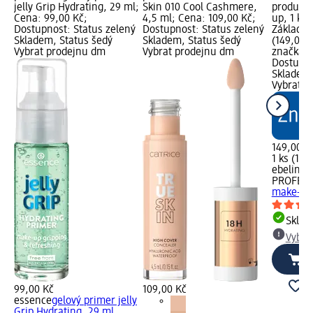
jelly Grip Hydrating, 29 ml;
Skin 010 Cool Cashmere,
produktu
Cena: 99,00 Kč;
4,5 ml; Cena: 109,00 Kč;
up, 1 ks;
Dostupnost: Status zelený
Dostupnost: Status zelený
Základní 
Skladem, Status šedý
Skladem, Status šedý
(149,00 K
Vybrat prodejnu dm
Vybrat prodejnu dm
značka g
Dostupno
Skladem,
Vybrat p
149,00 K
1 ks (149
ebelin
PROFESS
make-up,
Skla
Vybra
99,00 Kč
109,00 Kč
essence
gelový primer jelly
Grip Hydrating, 29 ml