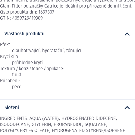
s vitamínem E a skvalanem pokožku hydratuje a vyživuje. Fluid Soft
Glam Filter od značky Catrice je ideální pro přirozené denní líčení.
číslo produktu dm: 1697307
GTIN: 4059729419309
Vlastnosti produktu
Efekt:
dlouhotrvající, hydratační, tónující
Krycí síla:
průhledné krytí
Textura / konzistence / aplikace:
fluid
Působení:
péče
Složení
INGREDIENTS: AQUA (WATER), HYDROGENATED DIDECENE,
ISODODECANE, GLYCERIN, PROPANEDIOL, SQUALANE,
POLYGLYCERYL-4 OLEATE, HYDROGENATED STYRENE/ISOPRENE