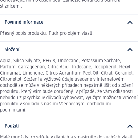
Uchovávejte mimo dosah dětí. Zamezte kontaktu s očima a
sliznicemi.
Povinné informace
Přesný popis produktu: Pudr pro objem vlasů.
Složení
Aqua, Silica Silylate, PEG-8, Undecane, Potassium Sorbate,
Parfum, Carrageenan, Citric Acid, Tridecane, Tocopherol, Hexyl
Cinnamal, Limonene, Citrus Aurantium Peel Oil, Citral, Geraniol,
Citronellol. Složení a výživové údaje uvedené v internetovém
obchodě se může v některých případech nepatrně lišit od složení
produktu, který Vám bude doručený. V případě, že Vám odlišnosti
nebudou z jakýchkoliv důvodů vyhovovat, využijte možnosti vrácení
produktu v souladu s našimi Všeobecnými obchodními
podmínkami.
Použití
Malé množství rozetřete v dlaních a vmasírujte do suchých vlasů.