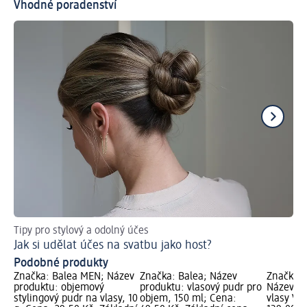
Vhodné poradenství
Tipy pro stylový a odolný účes
Do
Jak si udělat účes na svatbu jako host?
Vá
Podobné produkty
Značka: Balea MEN; Název
Značka: Balea; Název
Značka: 
produktu: objemový
produktu: vlasový pudr pro
Název pr
stylingový pudr na vlasy, 10
objem, 150 ml; Cena:
vlasy Vo