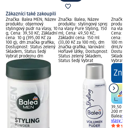
Zákazníci také zakoupili
Značka: Balea MEN; Název
Značka: Balea; Název
Značka: 
produktu: objemový
produktu: stylingový sprej
produktu
stylingový pudr na vlasy, 10
na vlasy Pure Styling, 150
na vlasy 
g; Cena: 39,50 Kč; Základní
ml; Cena: 49,50 Kč;
Cena: 39
cena: 10 g (395,00 Kč za
Základní cena: 150 ml
cena: 20
100 g); dm značka grafika;
(33,00 Kč za 100 ml); dm
100 ml);
Dostupnost: Status zelený
značka grafika; Varování:
dmLIVE g
Skladem, Status šedý
Hořlavé látky; Dostupnost:
Dostupno
Vybrat prodejnu dm
Status zelený Skladem,
Skladem,
Status šedý Vybrat
Vybrat p
39,50 Kč
200 ml (
Balea
sty
vlasy Sea