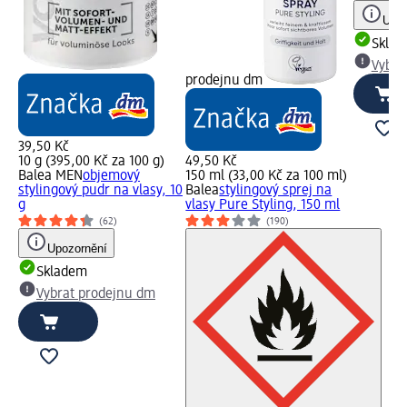
Upoz
Skla
Vybra
prodejnu dm
39,50 Kč
10 g (395,00 Kč za 100 g)
49,50 Kč
Balea MEN
objemový
150 ml (33,00 Kč za 100 ml)
stylingový pudr na vlasy, 10
Balea
stylingový sprej na
g
vlasy Pure Styling, 150 ml
(62)
(190)
Upozornění
Skladem
Vybrat prodejnu dm