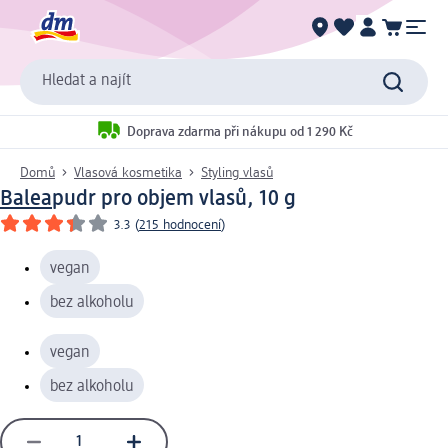
Hledat a najít
Doprava zdarma při nákupu od 1 290 Kč
Domů
Vlasová kosmetika
Styling vlasů
Balea
pudr pro objem vlasů, 10 g
3.3
(
215 hodnocení
)
vegan
bez alkoholu
vegan
bez alkoholu