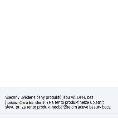
Všechny uvedené ceny produktů jsou vč. DPH, bez
poštovného a balného
(§) Na tento produkt nelze uplatnit
slevu.
(#) Za tento produkt neobdržíte dm active beauty body.