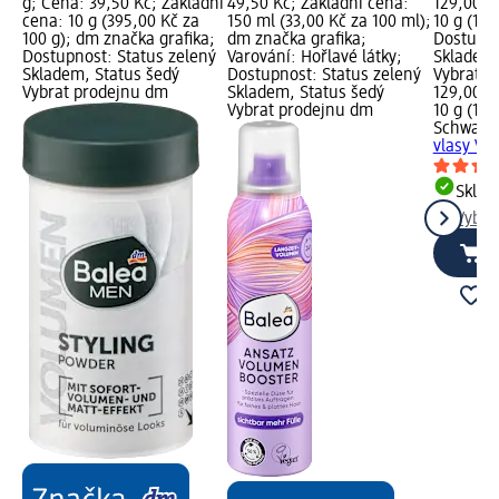
g; Cena: 39,50 Kč; Základní
49,50 Kč; Základní cena:
129,00 K
cena: 10 g (395,00 Kč za
150 ml (33,00 Kč za 100 ml);
10 g (129
100 g); dm značka grafika;
dm značka grafika;
Dostupno
Dostupnost: Status zelený
Varování: Hořlavé látky;
Skladem,
Skladem, Status šedý
Dostupnost: Status zelený
Vybrat p
Vybrat prodejnu dm
Skladem, Status šedý
129,00 K
Vybrat prodejnu dm
10 g (129
Schwarzk
vlasy Vo
Skla
Vybra