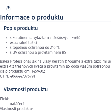
Informace o produktu
Popis produktu
s keratinem a výtažkem z třešňových květů
extra silně tužící
s tepelnou ochranou do 210 °C
s UV ochranou a provitamínem B5
Balea Professional lak na vlasy Keratin & Volume a extra tužícími 
extrakt z třešňových květů a provitamín B5 dodá vlasům potřebnou p
číslo produktu dm: 1459602
GTIN: 4066447376791
Vlastnosti produktu
Efekt:
natáčecí
Vlastnosti produktu: