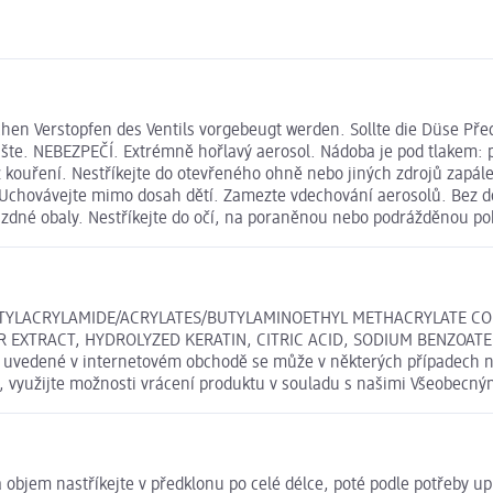
en Verstopfen des Ventils vorgebeugt werden. Sollte die Düse Před
ysušte. NEBEZPEČÍ. Extrémně hořlavý aerosol. Nádoba je pod tlakem:
 kouření. Nestříkejte do otevřeného ohně nebo jiných zdrojů zapále
. Uchovávejte mimo dosah dětí. Zamezte vdechování aerosolů. Bez do
ázdné obaly. Nestříkejte do očí, na poraněnou nebo podrážděnou po
OCTYLACRYLAMIDE/ACRYLATES/BUTYLAMINOETHYL METHACRYLATE C
R EXTRACT, HYDROLYZED KERATIN, CITRIC ACID, SODIUM BENZOAT
uvedené v internetovém obchodě se může v některých případech nep
t, využijte možnosti vrácení produktu v souladu s našimi Všeobec
 objem nastříkejte v předklonu po celé délce, poté podle potřeby up