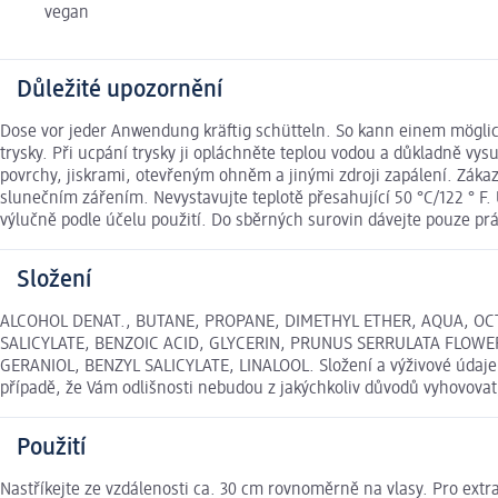
vegan
Důležité upozornění
Dose vor jeder Anwendung kräftig schütteln. So kann einem möglich
trysky. Při ucpání trysky ji opláchněte teplou vodou a důkladně v
povrchy, jiskrami, otevřeným ohněm a jinými zdroji zapálení. Zákaz
slunečním zářením. Nevystavujte teplotě přesahující 50 °C/122 ° F
výlučně podle účelu použití. Do sběrných surovin dávejte pouze pr
Složení
ALCOHOL DENAT., BUTANE, PROPANE, DIMETHYL ETHER, AQUA, 
SALICYLATE, BENZOIC ACID, GLYCERIN, PRUNUS SERRULATA FLOWE
GERANIOL, BENZYL SALICYLATE, LINALOOL. Složení a výživové údaje 
případě, že Vám odlišnosti nebudou z jakýchkoliv důvodů vyhovova
Použití
Nastříkejte ze vzdálenosti ca. 30 cm rovnoměrně na vlasy. Pro extra