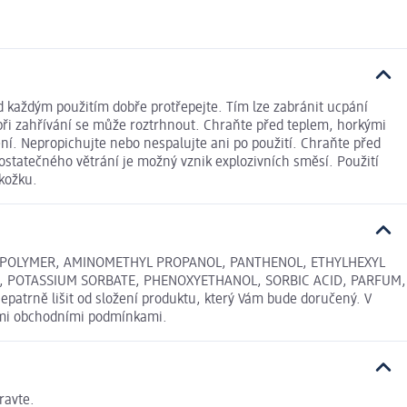
 každým použitím dobře protřepejte. Tím lze zabránit ucpání
 při zahřívání se může roztrhnout. Chraňte před teplem, horkými
ní. Nepropichujte nebo nespalujte ani po použití. Chraňte před
statečného větrání je možný vznik explozivních směsí. Použití
kožku.
OPOLYMER, AMINOMETHYL PROPANOL, PANTHENOL, ETHYLHEXYL
E, POTASSIUM SORBATE, PHENOXYETHANOL, SORBIC ACID, PARFUM,
atrně lišit od složení produktu, který Vám bude doručený. V
nými obchodními podmínkami.
ravte.