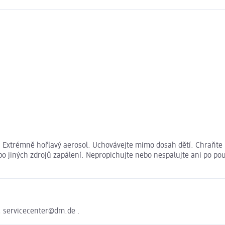
. Extrémně hořlavý aerosol. Uchovávejte mimo dosah dětí. Chraňte 
ebo jiných zdrojů zapálení. Nepropichujte nebo nespalujte ani po p
, servicecenter@dm.de .