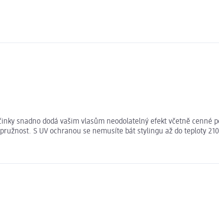
účinky snadno dodá vašim vlasům neodolatelný efekt včetně cenné péč
ružnost. S UV ochranou se nemusíte bát stylingu až do teploty 210 °