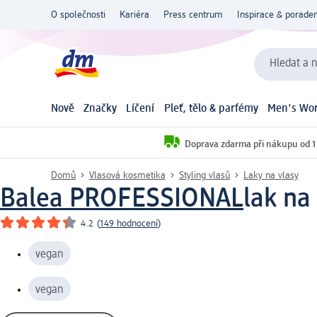
O společnosti
Kariéra
Press centrum
Inspirace & poraden
Hledat a n
Nově
Značky
Líčení
Pleť, tělo & parfémy
Men's Wor
Doprava zdarma při nákupu od 1
Domů
Vlasová kosmetika
Styling vlasů
Laky na vlasy
Balea PROFESSIONAL
lak na
4.2
(
149 hodnocení
)
vegan
vegan