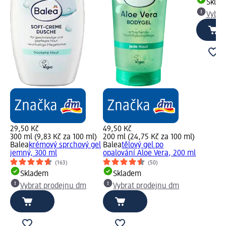
Skla
Vybra
29,50 Kč
49,50 Kč
300 ml (9,83 Kč za 100 ml)
200 ml (24,75 Kč za 100 ml)
Balea
krémový sprchový gel
Balea
tělový gel po
jemný, 300 ml
opalování Aloe Vera, 200 ml
(163)
(50)
Skladem
Skladem
Vybrat prodejnu dm
Vybrat prodejnu dm