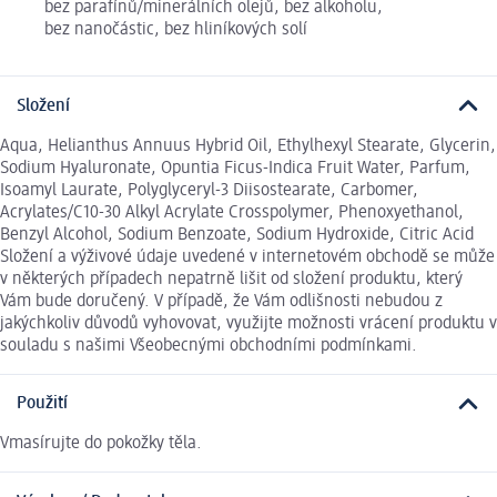
bez parafínů/minerálních olejů, bez alkoholu,
bez nanočástic, bez hliníkových solí
Složení
Aqua, Helianthus Annuus Hybrid Oil, Ethylhexyl Stearate, Glycerin,
Sodium Hyaluronate, Opuntia Ficus-Indica Fruit Water, Parfum,
Isoamyl Laurate, Polyglyceryl-3 Diisostearate, Carbomer,
Acrylates/C10-30 Alkyl Acrylate Crosspolymer, Phenoxyethanol,
Benzyl Alcohol, Sodium Benzoate, Sodium Hydroxide, Citric Acid
Složení a výživové údaje uvedené v internetovém obchodě se může
v některých případech nepatrně lišit od složení produktu, který
Vám bude doručený. V případě, že Vám odlišnosti nebudou z
jakýchkoliv důvodů vyhovovat, využijte možnosti vrácení produktu v
souladu s našimi Všeobecnými obchodními podmínkami.
Použití
Vmasírujte do pokožky těla.