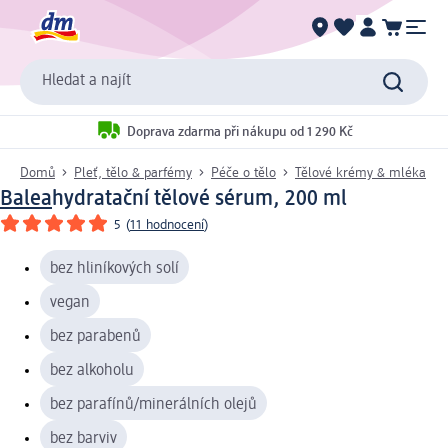
Hledat a najít
Doprava zdarma při nákupu od 1 290 Kč
Domů
Pleť, tělo & parfémy
Péče o tělo
Tělové krémy & mléka
Balea
hydratační tělové sérum, 200 ml
5
(
11 hodnocení
)
bez hliníkových solí
vegan
bez parabenů
bez alkoholu
bez parafínů/minerálních olejů
bez barviv