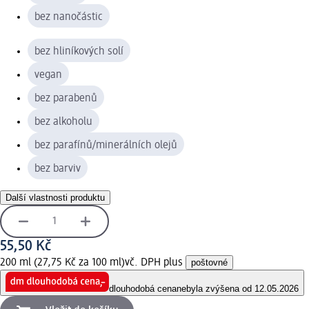
bez nanočástic
bez hliníkových solí
vegan
bez parabenů
bez alkoholu
bez parafínů/minerálních olejů
bez barviv
Další vlastnosti produktu
55,50 Kč
200 ml (27,75 Kč za 100 ml)
vč. DPH plus
poštovné
dlouhodobá cena
nebyla zvýšena od 12.05.2026