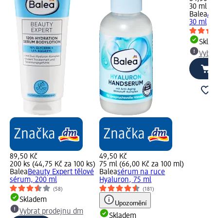
30 ml (28
Balea
Aqu
30 ml
Skla
Vybra
89,50 Kč
49,50 Kč
200 ks (44,75 Kč za 100 ks)
75 ml (66,00 Kč za 100 ml)
Balea
Beauty Expert tělové
Balea
sérum na ruce
sérum, 200 ml
Hyaluron, 75 ml
(58)
(181)
Skladem
Upozornění
Vybrat prodejnu dm
Skladem