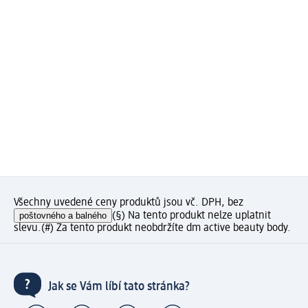
Všechny uvedené ceny produktů jsou vč. DPH, bez
poštovného a balného
(§) Na tento produkt nelze uplatnit
slevu.
(#) Za tento produkt neobdržíte dm active beauty body.
Jak se Vám líbí tato stránka?