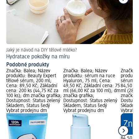
Jaký je návod na DIY tělové mléko?
Tip
Hydratace pokožky na míru
Co
Podobné produkty
Značka: Balea; Název
Značka: Balea; Název
Značka: 
produktu: Beauty Expert
produktu: sérum na ruce
produktu
tělové sérum, 200 ml;
Hyaluron, 75 ml; Cena:
sérum, 3
Cena: 89,50 Kč; Základní
49,50 Kč; Základní cena: 75
84,50 Kč
cena: 200 ks (44,75 Kč za
ml (66,00 Kč za 100 ml); dm
ml (28,1
100 ks); dm značka grafika;
značka grafika;
značka g
Dostupnost: Status zelený
Dostupnost: Status zelený
Dostupno
Skladem, Status šedý
Skladem, Status šedý
Skladem,
Vybrat prodejnu dm
Vybrat prodejnu dm
Vybrat p
84,50 Kč