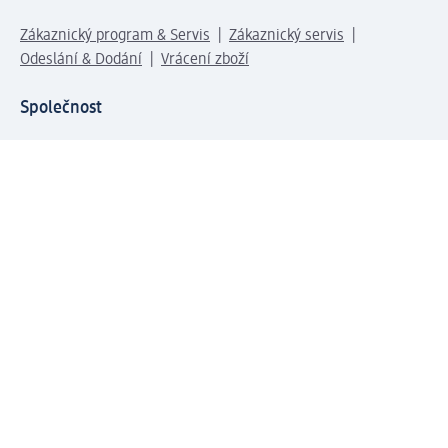
Zákaznický program & Servis
Zákaznický servis
Odeslání & Dodání
Vrácení zboží
Společnost
O společnosti
Společenská odpovědnost
Kariéra
Press centrum
Svět dm
Platební možnosti