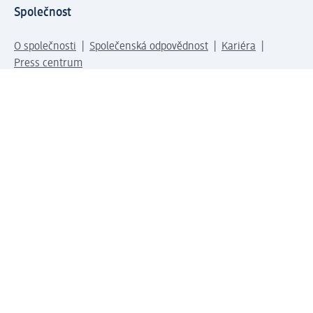
Společnost
O společnosti
Společenská odpovědnost
Kariéra
Press centrum
Svět dm
Platební možnosti
Spojte se s dm