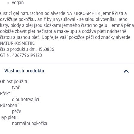
vegan
Čisticí gel naturschön od alverde NATURKOSMETIK jemně čistí a
osvěžuje pokožku, aniž by ji vysušoval - se silou olivovníku. Jeho
listy, plody a olej jsou složkami jemného čisticího gelu. Jemná pěna
dokáže zbavit pleť nečistot a make-upu a dodává pleti nádherně
čistou a jasnou pleť. Dopřejte vaší pokožce péči od značky alverde
NATURKOSMETIK.
číslo produktu dm: 1563886
GTIN: 4067796199123
Vlastnosti produktu
Oblast použití:
tvář
Efekt:
dlouhotrvající
Působení:
péče
Typ pleti:
normální pokožka