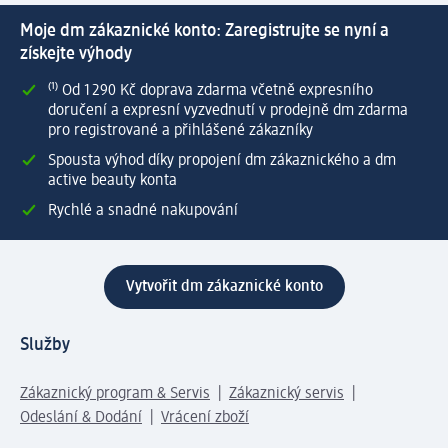
Moje dm zákaznické konto: Zaregistrujte se nyní a
získejte výhody
⁽¹⁾ Od 1 290 Kč doprava zdarma včetně expresního
doručení a expresní vyzvednutí v prodejně dm zdarma
pro registrované a přihlášené zákazníky
Spousta výhod díky propojení dm zákaznického a dm
active beauty konta
Rychlé a snadné nakupování
Vytvořit dm zákaznické konto
Služby
Zákaznický program & Servis
Zákaznický servis
Odeslání & Dodání
Vrácení zboží