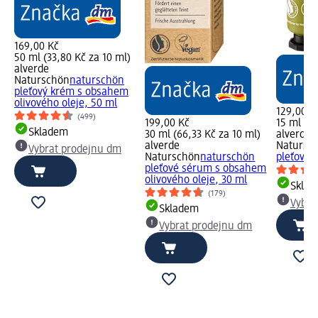
169,00 Kč
50 ml (33,80 Kč za 10 ml)
alverde
Naturschön
naturschön
pleťový krém s obsahem
olivového oleje, 50 ml
129,00 K
(499)
199,00 Kč
15 ml (86
Skladem
30 ml (66,33 Kč za 10 ml)
alverde
alverde
Natursc
Vybrat prodejnu dm
Naturschön
naturschön
pleťový 
pleťové sérum s obsahem
olivového oleje, 30 ml
Skla
(179)
Vybra
Skladem
Vybrat prodejnu dm