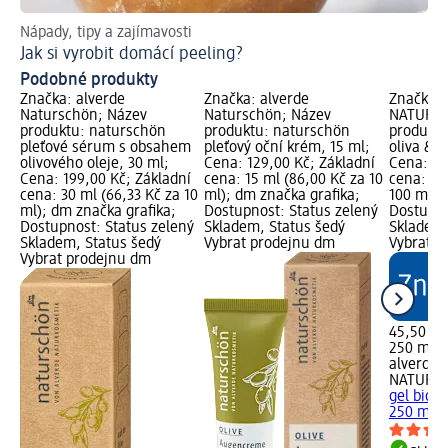
Nápady, tipy a zajímavosti
Ja
Jak si vyrobit domácí peeling?
Ty
Podobné produkty
Značka: alverde
Značka: alverde
Značka: 
Naturschön; Název
Naturschön; Název
NATURKO
produktu: naturschön
produktu: naturschön
produktu
pleťové sérum s obsahem
pleťový oční krém, 15 ml;
oliva & a
olivového oleje, 30 ml;
Cena: 129,00 Kč; Základní
Cena: 45
Cena: 199,00 Kč; Základní
cena: 15 ml (86,00 Kč za 10
cena: 25
cena: 30 ml (66,33 Kč za 10
ml); dm značka grafika;
100 ml);
ml); dm značka grafika;
Dostupnost: Status zelený
Dostupno
Dostupnost: Status zelený
Skladem, Status šedý
Skladem,
Skladem, Status šedý
Vybrat prodejnu dm
Vybrat p
Vybrat prodejnu dm
45,50 Kč
250 ml (
alverde
NATURK
gel bio o
250 ml