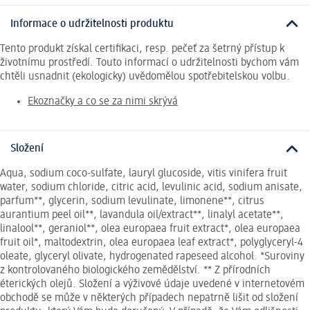
Informace o udržitelnosti produktu
Tento produkt získal certifikaci, resp. pečeť za šetrný přístup k
životnímu prostředí. Touto informací o udržitelnosti bychom vám
chtěli usnadnit (ekologicky) uvědomělou spotřebitelskou volbu.
Ekoznačky a co se za nimi skrývá
Složení
Aqua, sodium coco-sulfate, lauryl glucoside, vitis vinifera fruit
water, sodium chloride, citric acid, levulinic acid, sodium anisate,
parfum**, glycerin, sodium levulinate, limonene**, citrus
aurantium peel oil**, lavandula oil/extract**, linalyl acetate**,
linalool**, geraniol**, olea europaea fruit extract*, olea europaea
fruit oil*, maltodextrin, olea europaea leaf extract*, polyglyceryl-4
oleate, glyceryl olivate, hydrogenated rapeseed alcohol. *Suroviny
z kontrolovaného biologického zemědělství. ** Z přírodních
éterických olejů. Složení a výživové údaje uvedené v internetovém
obchodě se může v některých případech nepatrně lišit od složení