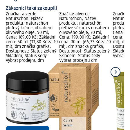
Zákazníci také zakoupili
Značka: alverde
Značka: alverde
Značka: 
Naturschön; Název
Naturschön; Název
Natursc
produktu: naturschön
produktu: naturschön
produktu
pleťový krém s obsahem
pleťové sérum s obsahem
pleťový 
olivového oleje, 50 ml;
olivového oleje, 30 ml;
Cena: 12
Cena: 169,00 Kč; Základní
Cena: 199,00 Kč; Základní
cena: 15
cena: 50 ml (33,80 Kč za 10
cena: 30 ml (66,33 Kč za 10
ml); dm 
ml); dm značka grafika;
ml); dm značka grafika;
Dostupno
Dostupnost: Status zelený
Dostupnost: Status zelený
Skladem,
Skladem, Status šedý
Skladem, Status šedý
Vybrat p
Vybrat prodejnu dm
Vybrat prodejnu dm