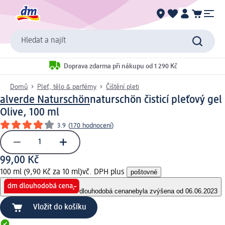
Hledat a najít
Doprava zdarma při nákupu od 1 290 Kč
Domů
Pleť, tělo & parfémy
Čištění pleti
alverde Naturschön
naturschön čisticí pleťový gel
Olive, 100 ml
3.9
(
170 hodnocení
)
99,00 Kč
100 ml (9,90 Kč za 10 ml)
vč. DPH plus
poštovné
dlouhodobá cena
nebyla zvýšena od 06.06.2023
Vložit do košíku