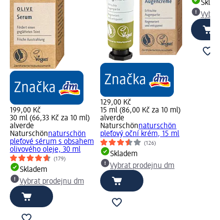
Skla
Vybra
129,00 Kč
199,00 Kč
15 ml (86,00 Kč za 10 ml)
30 ml (66,33 Kč za 10 ml)
alverde
alverde
Naturschön
naturschön
Naturschön
naturschön
pleťový oční krém, 15 ml
pleťové sérum s obsahem
(126)
olivového oleje, 30 ml
Skladem
(179)
Vybrat prodejnu dm
Skladem
Vybrat prodejnu dm