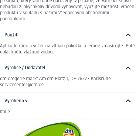
produktu, který Vám bude doručený. V případě, že Vám odlišnosti
nebudou z jakýchkoliv důvodů vyhovovat, využijte možnosti vrácení
produktu v souladu s našimi Všeobecnými obchodními
podmínkami.
Použití
Aplikujte ráno a večer na vlhkou pokožku a jemně vmasírujte. Poté
opláchněte vlažnou vodou.
Výrobce / Dodavatel
dm-drogerie markt Am dm-Platz 1, DE-76227 Karlsruhe
servicecenter@dm.de
Vyrobeno v
Itálie