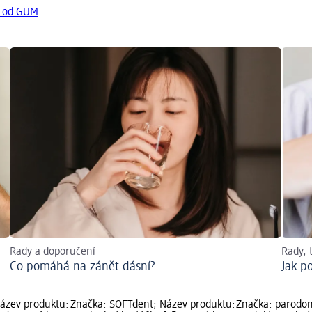
y od GUM
Rady a doporučení
Rady, 
Co pomáhá na zánět dásní?
Jak p
ázev produktu:
Značka: SOFTdent; Název produktu:
Značka: parodon