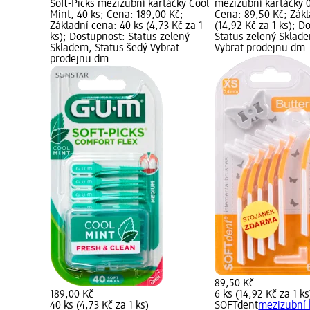
Soft-Picks mezizubní kartáčky Cool
mezizubní kartáčky 
Mint, 40 ks; Cena: 189,00 Kč;
Cena: 89,50 Kč; Zákl
Základní cena: 40 ks (4,73 Kč za 1
(14,92 Kč za 1 ks); D
ks); Dostupnost: Status zelený
Status zelený Sklad
Skladem, Status šedý Vybrat
Vybrat prodejnu dm
prodejnu dm
89,50 Kč
189,00 Kč
6 ks (14,92 Kč za 1 ks
40 ks (4,73 Kč za 1 ks)
SOFTdent
mezizubní 