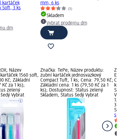
í kartáček
mm, 6 ks
 Soft, 3 ks
(3)
Skladem
Vybrat prodejnu dm
jnu dm
OX; Název
Značka: TePe; Název produktu:
Značka: SOF
kartáček 1560 soft,
zubní kartáček jednosvazkový
ECO zubní ka
00 Kč; Základní
Compact Tuft, 1 ks; Cena: 79,50 Kč;
Cena: 129,0
 Kč za 1 ks);
Základní cena: 1 ks (79,50 Kč za 1
ks (43,00 Kč
tus zelený
ks); Dostupnost: Status zelený
Status zele
 šedý Vybrat
Skladem, Status šedý Vybrat
Vybrat pro
129,00 Kč
3 ks (43,00 
SOFTdent
EC
soft, 3 ks
Skladem
Vybrat p