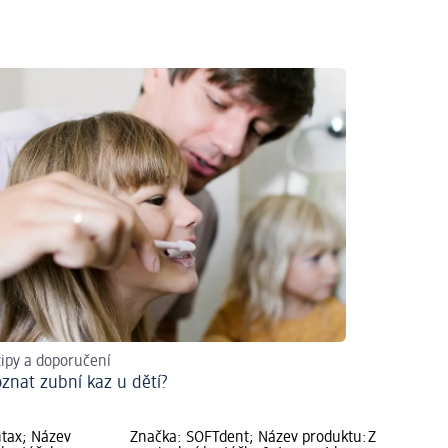
tipy a doporučení
oznat zubní kaz u dětí?
tax; Název
Značka: SOFTdent; Název produktu:
Značka: Do