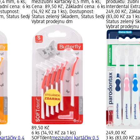
0,4 mm, 6 ks;
mezizubní kartáčky 0,5 mm, 6 ks;
produktu: zubní
adní cena: 6 ks
Cena: 89,50 Kč; Základní cena: 6 ks
Interdental Extra
ostupnost:
(14,92 Kč za 1 ks); Dostupnost:
249,00 Kč; Zákla
em, Status šedý
Status zelený Skladem, Status šedý
(83,00 Kč za 1 k
Vybrat prodejnu dm
Status zelený S
Vybrat prodejn
89,50 Kč
)
6 ks (14,92 Kč za 1 ks)
249,00 Kč
kartáčky 0,4
SOFTdent
mezizubní kartáčky 0,5
3 ks (83,00 Kč za