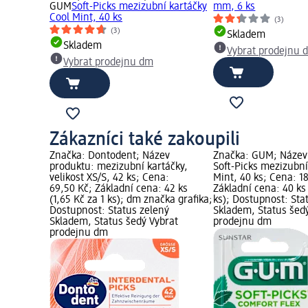
GUM
Soft-Picks mezizubní kartáčky
mm, 6 ks
Cool Mint, 40 ks
(3)
(3)
Skladem
Skladem
Vybrat prodejnu 
Vybrat prodejnu dm
Zákazníci také zakoupili
Značka: Dontodent; Název
Značka: GUM; Název
produktu: mezizubní kartáčky,
Soft-Picks mezizubní
velikost XS/S, 42 ks; Cena:
Mint, 40 ks; Cena: 1
69,50 Kč; Základní cena: 42 ks
Základní cena: 40 ks 
(1,65 Kč za 1 ks); dm značka grafika;
ks); Dostupnost: Sta
Dostupnost: Status zelený
Skladem, Status šed
Skladem, Status šedý Vybrat
prodejnu dm
prodejnu dm