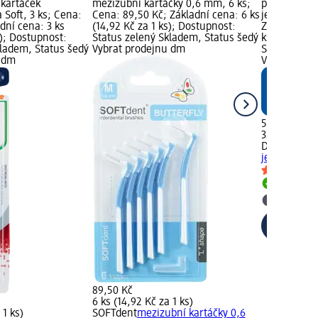
 kartáček
mezizubní kartáčky 0,6 mm, 6 ks;
produktu: m
 Soft, 3 ks; Cena:
Cena: 89,50 Kč; Základní cena: 6 ks
jemné vel. 2
dní cena: 3 ks
(14,92 Kč za 1 ks); Dostupnost:
Základní cen
s); Dostupnost:
Status zelený Skladem, Status šedý
ks); dm zna
kladem, Status šedý
Vybrat prodejnu dm
Status zele
u dm
Vybrat pro
59,50 Kč
32 ks (1,86 K
Dontodent
m
jemné vel. 2
Skladem
Vybrat p
89,50 Kč
6 ks (14,92 Kč za 1 ks)
 1 ks)
SOFTdent
mezizubní kartáčky 0,6