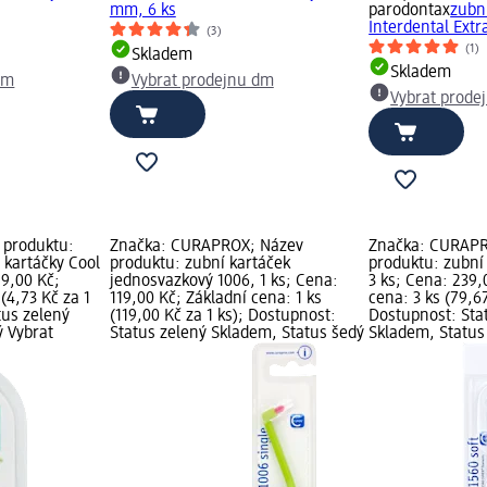
mm, 6 ks
parodontax
zubn
Interdental Extra
(3)
(1)
Skladem
Skladem
dm
Vybrat prodejnu dm
Vybrat prode
 produktu:
Značka: CURAPROX; Název
Značka: CURAPR
 kartáčky Cool
produktu: zubní kartáček
produktu: zubní 
89,00 Kč;
jednosvazkový 1006, 1 ks; Cena:
3 ks; Cena: 239,
(4,73 Kč za 1
119,00 Kč; Základní cena: 1 ks
cena: 3 ks (79,67
tus zelený
(119,00 Kč za 1 ks); Dostupnost:
Dostupnost: Sta
ý Vybrat
Status zelený Skladem, Status šedý
Skladem, Status