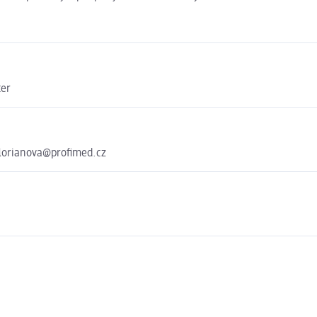
ter
florianova@profimed.cz