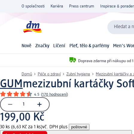
O společnosti
Kariéra
Press centrum
Inspirace & poraden
Hledat a n
Nově
Značky
Líčení
Pleť, tělo & parfémy
Men's Wor
Doprava zdarma při nákupu od 1
Domů
Péče o zdraví
Zubní hygiena
Mezizubní kartáčky a z
GUM
mezizubní kartáčky Sof
4.5
(
170 hodnocení
)
199,00 Kč
30 ks (6,63 Kč za 1 ks)
vč. DPH plus
poštovné