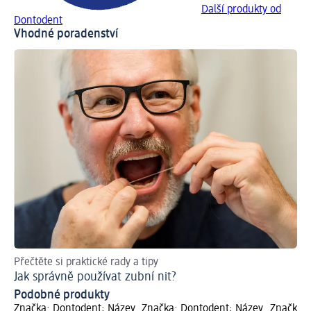
Další produkty od
Dontodent
Vhodné poradenství
Přečtěte si praktické rady a tipy
Ra
Jak správně používat zubní nit?
Co
Podobné produkty
Značka: Dontodent; Název
Značka: Dontodent; Název
Značka: 