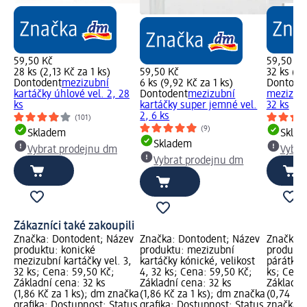
59,50 Kč
59,50 Kč
28 ks (2,13 Kč za 1 ks)
59,50 Kč
32 ks (1,
Dontodent
mezizubní
6 ks (9,92 Kč za 1 ks)
Dontode
kartáčky úhlové vel. 2, 28
Dontodent
mezizubní
mezizubn
ks
kartáčky super jemné vel.
32 ks
2, 6 ks
(101)
(9)
Skladem
Skla
Skladem
Vybrat prodejnu dm
Vybra
Vybrat prodejnu dm
Zákazníci také zakoupili
Značka: Dontodent; Název
Značka: Dontodent; Název
Značka: 
produktu: konické
produktu: mezizubní
produktu
mezizubní kartáčky vel. 3,
kartáčky kónické, velikost
párátka 
32 ks; Cena: 59,50 Kč;
4, 32 ks; Cena: 59,50 Kč;
ks; Cena
Základní cena: 32 ks
Základní cena: 32 ks
Základní
(1,86 Kč za 1 ks); dm značka
(1,86 Kč za 1 ks); dm značka
(0,74 Kč 
grafika; Dostupnost: Status
grafika; Dostupnost: Status
značka g