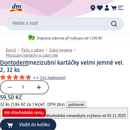
Hledat a najít
Doprava zdarma při nákupu od 1 290 Kč
Domů
Péče o zdraví
Zubní hygiena
Mezizubní kartáčky a zubní nitě
Dontodent
mezizubní kartáčky velmi jemné vel.
2, 32 ks
4.4
(
141 hodnocení
)
59,50 Kč
32 ks (1,86 Kč za 1 ks)
vč. DPH plus
poštovné
dlouhodobá cena
nebyla zvýšena od 03.11.2020
Vložit do košíku