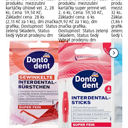
produktu: mezizubní
produktu: mezizubní
produktu
kartáčky úhlové vel. 2, 28
kartáčky super jemné vel.
mezizubn
ks; Cena: 59,50 Kč;
2, 6 ks; Cena: 59,50 Kč;
32 ks; C
Základní cena: 28 ks
Základní cena: 6 ks
Základní
(2,13 Kč za 1 ks); dm značka
(9,92 Kč za 1 ks); dm
(1,86 Kč 
grafika; Dostupnost: Status
značka grafika;
grafika;
zelený Skladem, Status
Dostupnost: Status zelený
zelený S
šedý Vybrat prodejnu dm
Skladem, Status šedý
šedý Vyb
Vybrat prodejnu dm