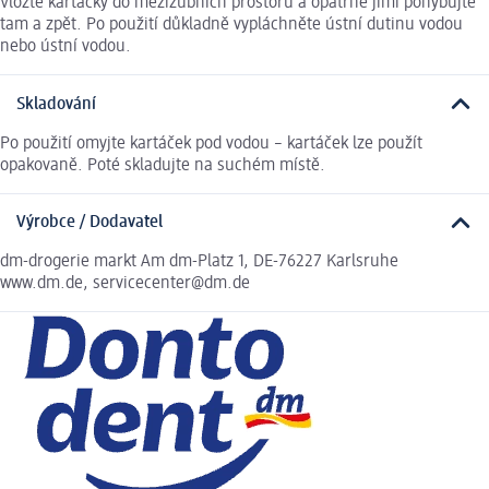
Vložte kartáčky do mezizubních prostorů a opatrně jimi pohybujte
tam a zpět. Po použití důkladně vypláchněte ústní dutinu vodou
nebo ústní vodou.
Skladování
Po použití omyjte kartáček pod vodou – kartáček lze použít
opakovaně. Poté skladujte na suchém místě.
Výrobce / Dodavatel
dm-drogerie markt Am dm-Platz 1, DE-76227 Karlsruhe
www.dm.de, servicecenter@dm.de