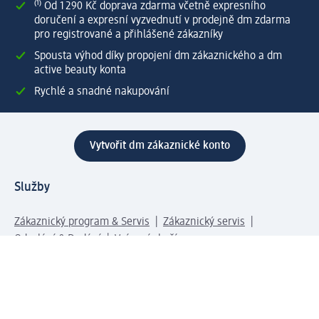
⁽¹⁾ Od 1 290 Kč doprava zdarma včetně expresního
doručení a expresní vyzvednutí v prodejně dm zdarma
pro registrované a přihlášené zákazníky
Spousta výhod díky propojení dm zákaznického a dm
active beauty konta
Rychlé a snadné nakupování
Vytvořit dm zákaznické konto
Služby
Zákaznický program & Servis
Zákaznický servis
Odeslání & Dodání
Vrácení zboží
Společnost
O společnosti
Společenská odpovědnost
Kariéra