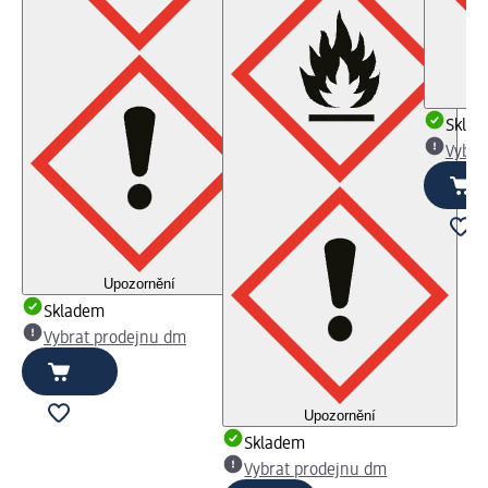
Skla
Vybra
Upozornění
Skladem
Vybrat prodejnu dm
Upozornění
Skladem
Vybrat prodejnu dm