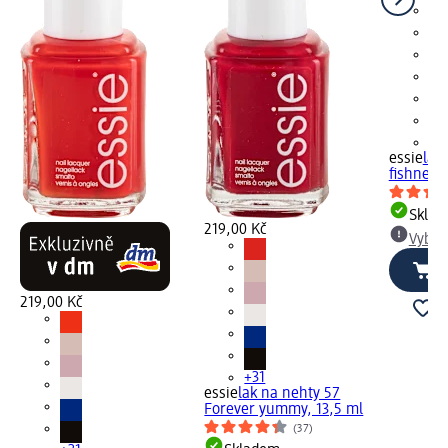
+3
essie
lak
fishnet s
Skla
219,00 Kč
Vybra
219,00 Kč
+31
essie
lak na nehty 57
Forever yummy, 13,5 ml
(37)