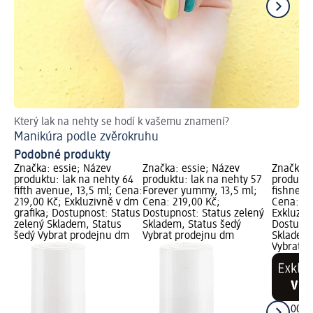
Který lak na nehty se hodí k vašemu znamení?
El
Manikúra podle zvěrokruhu
Če
Podobné produkty
Značka: essie; Název
Značka: essie; Název
Značka: 
produktu: lak na nehty 64
produktu: lak na nehty 57
produktu
fifth avenue, 13,5 ml; Cena:
Forever yummy, 13,5 ml;
fishnet s
219,00 Kč; Exkluzivně v dm
Cena: 219,00 Kč;
Cena: 21
grafika; Dostupnost: Status
Dostupnost: Status zelený
Exkluziv
zelený Skladem, Status
Skladem, Status šedý
Dostupno
šedý Vybrat prodejnu dm
Vybrat prodejnu dm
Skladem,
Vybrat p
219,00 K