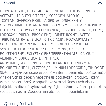
Složení
ETHYL ACETATE , BUTYL ACETATE , NITROCELLULOSE , PROPYL
ACETATE , TRIBUTYL CITRATE , ISOPROPYL ALCOHOL ,
TOSYLAMIDE/EPOXY RESIN , ADIPIC ACID/NEOPENTYL
GLYCOL/TRIMELLITIC ANHYDRIDE COPOLYMER , STEARALKONIUM
HECTORITE , ACRYLATES COPOLYMER , BENZOPHENONE-1 , POLY (1-
HYDROXY-1-PHENYL-PROPYLENE) , DIMETHICONE , ACETYL
TRIBUTYL CITRATE , SILICA , CITRIC ACID , POLYACRYLATE-4 ,
COLOPHONIUM / ROSIN , CALCIUM SODIUM BOROSILICATE ,
SYNTHETIC FLUORPHLOGOPITE , ALUMINA , OXIDIZED
POLYETHYLENE , POLYETHYLENE TEREPHTHALATE , CALCIUM
ALUMINUM BOROSILICATE , PHTHALIC
ANHYDRIDE/GLYCERIN/GLYCIDYL DECANOATE COPOLYMER ,
POLYURETHANE-11 , CI 77002 / ALUMINUM HYDROXIDE , TIN OXIDE
Složení a výživové údaje uvedené v internetovém obchodě se může
v některých případech nepatrně lišit od složení produktu, který
Vám bude doručený. V případě, že Vám odlišnosti nebudou z
jakýchkoliv důvodů vyhovovat, využijte možnosti vrácení produktu v
souladu s našimi Všeobecnými obchodními podmínkami.
Výrobce / Dodavatel