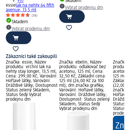
+31
Skladem
essie
lak na nehty 64 fifth
Vybrat prodejnu dm
avenue, 13,5 ml
(38)
Skladem
Vybrat prodejnu dm
Zákazníci také zakoupili
Značka: essie; Název
Značka: ebelin; Název
Značka: 
produktu: vrchní lak na
produktu: odlakovač bez
produktu
nehty stay longer, 13,5 ml;
acetonu, 125 ml; Cena:
acetonem
Cena: 299,00 Kč; Varování:
32,50 Kč; Základní cena:
125 ml; 
Hořlavé látky, Varování:
125 ml (26,00 Kč za 100
Základní
Dráždivé látky; Dostupnost:
ml); dm značka grafika;
(22,00 K
Status zelený Skladem,
Varování: Hořlavé látky,
značka g
Status šedý Vybrat
Varování: Dráždivé látky;
Hořlavé l
prodejnu dm
Dostupnost: Status zelený
Dráždivé
Skladem, Status šedý
Status z
Vybrat prodejnu dm
Status š
prodejn