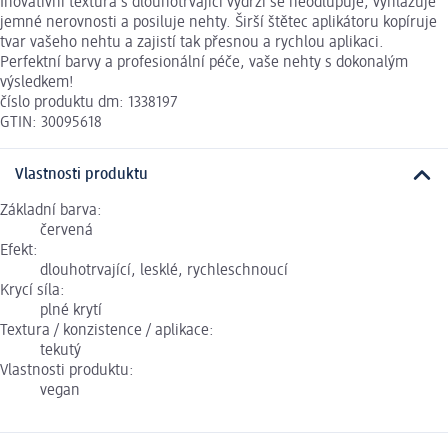
Inovativní textura s dlouhotrvající výdrží se neodlupuje, vyhlazuje
jemné nerovnosti a posiluje nehty. Širší štětec aplikátoru kopíruje
tvar vašeho nehtu a zajistí tak přesnou a rychlou aplikaci.
Perfektní barvy a profesionální péče, vaše nehty s dokonalým
výsledkem!
číslo produktu dm: 1338197
GTIN: 30095618
Vlastnosti produktu
Základní barva:
červená
Efekt:
dlouhotrvající, lesklé, rychleschnoucí
Krycí síla:
plné krytí
Textura / konzistence / aplikace:
tekutý
Vlastnosti produktu:
vegan