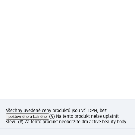
Všechny uvedené ceny produktů jsou vč. DPH, bez
poštovného a balného
(§) Na tento produkt nelze uplatnit
slevu.
(#) Za tento produkt neobdržíte dm active beauty body.