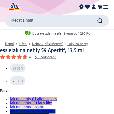
Hledat a najít
Doprava zdarma při nákupu od 1 290 Kč
Domů
Líčení
Nehty & příslušenství
Laky na nehty
essie
lak na nehty 59 Aperitif, 13,5 ml
4.8
(
29 hodnocení
)
vegan
vegan
Barva
lak na nehty 6 ballet slipers
lak na nehty 101 lady like
lak na nehty 1 blanc
lak na nehty 92 aruba blue