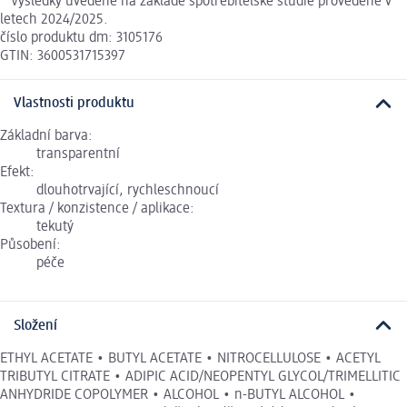
**Výsledky uvedené na základě spotřebitelské studie provedené v
letech 2024/2025.
číslo produktu dm: 3105176
GTIN: 3600531715397
Vlastnosti produktu
Základní barva:
transparentní
Efekt:
dlouhotrvající, rychleschnoucí
Textura / konzistence / aplikace:
tekutý
Působení:
péče
Složení
ETHYL ACETATE • BUTYL ACETATE • NITROCELLULOSE • ACETYL
TRIBUTYL CITRATE • ADIPIC ACID/NEOPENTYL GLYCOL/TRIMELLITIC
ANHYDRIDE COPOLYMER • ALCOHOL • n-BUTYL ALCOHOL •