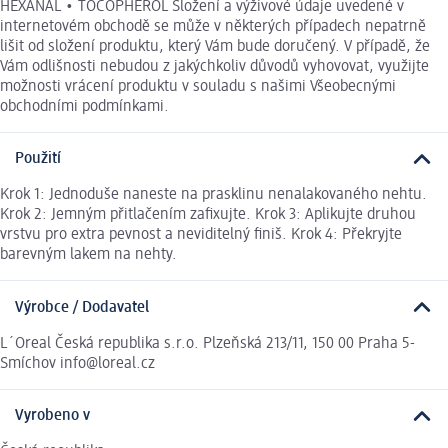
HEXANAL • TOCOPHEROL Složení a výživové údaje uvedené v
internetovém obchodě se může v některých případech nepatrně
lišit od složení produktu, který Vám bude doručený. V případě, že
Vám odlišnosti nebudou z jakýchkoliv důvodů vyhovovat, využijte
možnosti vrácení produktu v souladu s našimi Všeobecnými
obchodními podmínkami.
Použití
Krok 1: Jednoduše naneste na prasklinu nenalakovaného nehtu.
Krok 2: Jemným přitlačením zafixujte. Krok 3: Aplikujte druhou
vrstvu pro extra pevnost a neviditelný finiš. Krok 4: Překryjte
barevným lakem na nehty.
Výrobce / Dodavatel
L´Oreal Česká republika s.r.o. Plzeňská 213/11, 150 00 Praha 5-
Smíchov info@loreal.cz
Vyrobeno v