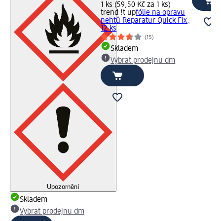
1 ks (59,50 Kč za 1 ks)
trend !t up
fólie na opravu
nehtů Reparatur Quick Fix,
12 ks
(15)
Skladem
Vybrat prodejnu dm
Upozornění
Skladem
Vybrat prodejnu dm