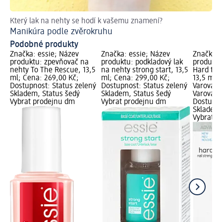
Který lak na nehty se hodí k vašemu znamení?
Ra
Manikúra podle zvěrokruhu
Ja
Podobné produkty
Značka: essie; Název
Značka: essie; Název
Značka: 
produktu: zpevňovač na
produktu: podkladový lak
produktu
nehty To The Rescue, 13,5
na nehty strong start, 13,5
Hard to 
ml; Cena: 269,00 Kč;
ml; Cena: 299,00 Kč;
13,5 ml;
Dostupnost: Status zelený
Dostupnost: Status zelený
Varování:
Skladem, Status šedý
Skladem, Status šedý
Varování:
Vybrat prodejnu dm
Vybrat prodejnu dm
Dostupno
Skladem,
Vybrat p