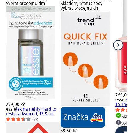
Vybrat prodejnu dm
Skladem, Status šedý
Vybrat prodejnu dm
269,00 K
essie
zpe
299,00 Kč
To The R
essie
lak na nehty Hard to
resist advanced, 13,5 ml
Skla
(59)
Vybra
59,50 Kč