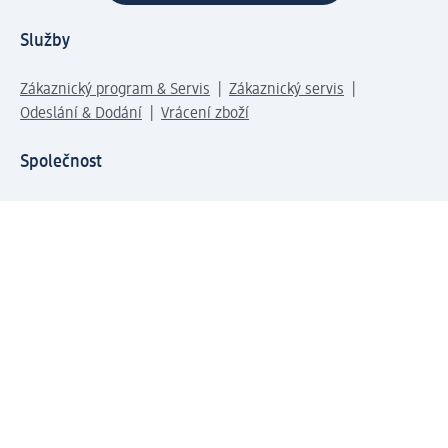
Služby
Zákaznický program & Servis
Zákaznický servis
Odeslání & Dodání
Vrácení zboží
Společnost
O společnosti
Společenská odpovědnost
Kariéra
Press centrum
Svět dm
Platební možnosti