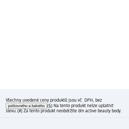
Všechny uvedené ceny produktů jsou vč. DPH, bez
poštovného a balného
(§) Na tento produkt nelze uplatnit
slevu.
(#) Za tento produkt neobdržíte dm active beauty body.