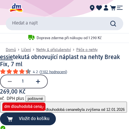
Hledat a najít
Doprava zdarma při nákupu od 1 290 Kč
Domů
Líčení
Nehty & příslušenství
Péče o nehty
essie
tekutá obnovující náplast na nehty Break
Fix, 7 ml
4.2
(
1102 hodnocení
)
269,00 Kč
vč. DPH plus
poštovné
dlouhodobá cena
nebyla zvýšena od 12.01.2026
Vložit do košíku