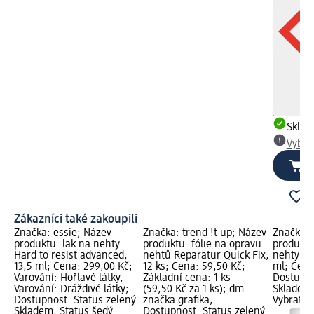
Skla
Vybra
Zákazníci také zakoupili
Značka: essie; Název
Značka: trend !t up; Název
Značka: 
produktu: lak na nehty
produktu: fólie na opravu
produktu
Hard to resist advanced,
nehtů Reparatur Quick Fix,
nehty To
13,5 ml; Cena: 299,00 Kč;
12 ks; Cena: 59,50 Kč;
ml; Cena
Varování: Hořlavé látky,
Základní cena: 1 ks
Dostupno
Varování: Dráždivé látky;
(59,50 Kč za 1 ks); dm
Skladem,
Dostupnost: Status zelený
značka grafika;
Vybrat p
Skladem, Status šedý
Dostupnost: Status zelený