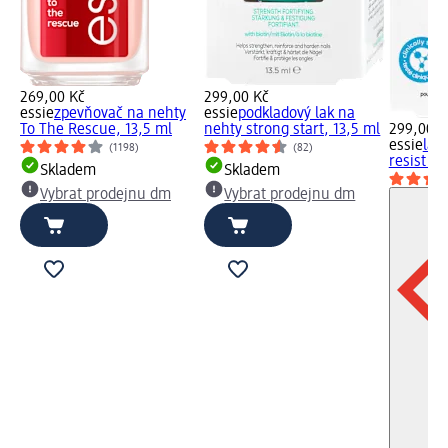
269,00 Kč
299,00 Kč
essie
zpevňovač na nehty
essie
podkladový lak na
To The Rescue, 13,5 ml
nehty strong start, 13,5 ml
299,00 K
essie
lak
(1198)
(82)
resist a
Skladem
Skladem
Vybrat prodejnu dm
Vybrat prodejnu dm