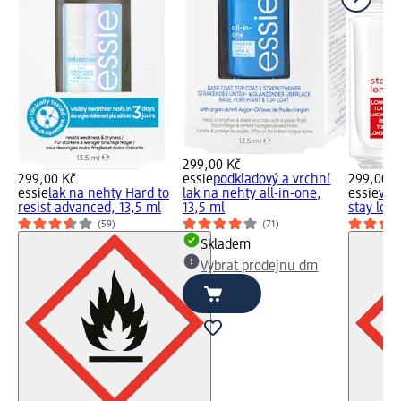
299,00 Kč
299,00 Kč
essie
podkladový a vrchní
299,00 K
essie
lak na nehty Hard to
lak na nehty all-in-one,
essie
vrc
resist advanced, 13,5 ml
13,5 ml
stay long
(59)
(71)
Skladem
Vybrat prodejnu dm