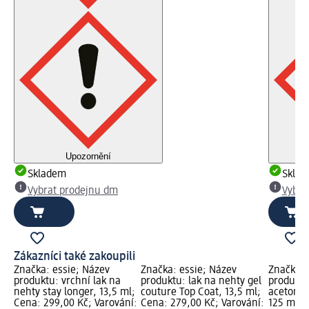
Upozornění
Skladem
Skla
Vybrat prodejnu dm
Vybra
Zákazníci také zakoupili
Značka: essie; Název
Značka: essie; Název
Značka: 
produktu: vrchní lak na
produktu: lak na nehty gel
produktu
nehty stay longer, 13,5 ml;
couture Top Coat, 13,5 ml;
acetonem
Cena: 299,00 Kč; Varování:
Cena: 279,00 Kč; Varování:
125 ml; 