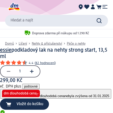
Hledat a najít
Doprava zdarma při nákupu od 1 290 Kč
Domů
Líčení
Nehty & příslušenství
Péče o nehty
essie
podkladový lak na nehty strong start, 13,5
ml
4.4
(
82 hodnocení
)
299,00 Kč
vč. DPH plus
poštovné
dlouhodobá cena
nebyla zvýšena od 31.01.2025
Vložit do košíku