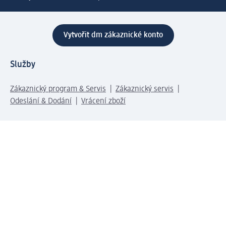
Vytvořit dm zákaznické konto
Služby
Zákaznický program & Servis
Zákaznický servis
Odeslání & Dodání
Vrácení zboží
Společnost
O společnosti
Společenská odpovědnost
Kariéra
Press centrum
Svět dm