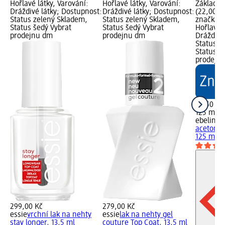
Hořlavé látky, Varování:
Hořlavé látky, Varování:
Základní
Dráždivé látky; Dostupnost:
Dráždivé látky; Dostupnost:
(22,00 K
Status zelený Skladem,
Status zelený Skladem,
značka g
Status šedý Vybrat
Status šedý Vybrat
Hořlavé l
prodejnu dm
prodejnu dm
Dráždivé
Status z
Status š
prodejn
27,50 Kč
125 ml (
ebelin
od
acetonem
125 ml
299,00 Kč
279,00 Kč
essie
vrchní lak na nehty
essie
lak na nehty gel
stay longer, 13,5 ml
couture Top Coat, 13,5 ml