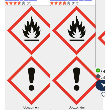
(71)
(130)
Skla
Vybra
Upozornění
Upozornění