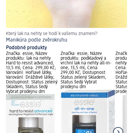
Který lak na nehty se hodí k vašemu znamení?
Bl
Manikúra podle zvěrokruhu
Ja
Podobné produkty
Značka: essie; Název
Značka: essie; Název
Značka: 
produktu: lak na nehty
produktu: podkladový a
produktu
Hard to resist advanced,
vrchní lak na nehty all-in-
nehty sta
13,5 ml; Cena: 299,00 Kč;
one, 13,5 ml; Cena:
Cena: 29
Varování: Hořlavé látky,
299,00 Kč; Dostupnost:
Hořlavé l
Varování: Dráždivé látky;
Status zelený Skladem,
Dráždivé
Dostupnost: Status zelený
Status šedý Vybrat
Status z
Skladem, Status šedý
prodejnu dm
Status š
Vybrat prodejnu dm
prodejn