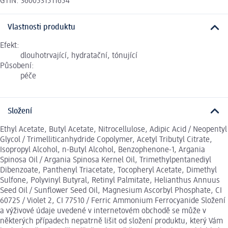
GTIN: 3600531511654
Vlastnosti produktu
Efekt:
dlouhotrvající, hydratační, tónující
Působení:
péče
Složení
Ethyl Acetate, Butyl Acetate, Nitrocellulose, Adipic Acid / Neopentyl
Glycol / Trimelliticanhydride Copolymer, Acetyl Tributyl Citrate,
Isopropyl Alcohol, n-Butyl Alcohol, Benzophenone-1, Argania
Spinosa Oil / Argania Spinosa Kernel Oil, Trimethylpentanediyl
Dibenzoate, Panthenyl Triacetate, Tocopheryl Acetate, Dimethyl
Sulfone, Polyvinyl Butyral, Retinyl Palmitate, Helianthus Annuus
Seed Oil / Sunflower Seed Oil, Magnesium Ascorbyl Phosphate, CI
60725 / Violet 2, CI 77510 / Ferric Ammonium Ferrocyanide Složení
a výživové údaje uvedené v internetovém obchodě se může v
některých případech nepatrně lišit od složení produktu, který Vám