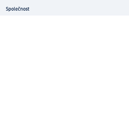
Společnost
O společnosti
Společenská odpovědnost
Kariéra
Press centrum
Svět dm
Platební možnosti
Spojte se s dm