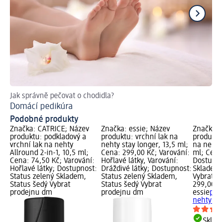
Jak správně pečovat o chodidla?
Bl
Domácí pedikúra
Ja
Podobné produkty
Značka: CATRICE; Název
Značka: essie; Název
Značka: 
produktu: podkladový a
produktu: vrchní lak na
produktu
vrchní lak na nehty
nehty stay longer, 13,5 ml;
na nehty 
Allround 2-in-1, 10,5 ml;
Cena: 299,00 Kč; Varování:
ml; Cena
Cena: 74,50 Kč; Varování:
Hořlavé látky, Varování:
Dostupno
Hořlavé látky; Dostupnost:
Dráždivé látky; Dostupnost:
Skladem,
Status zelený Skladem,
Status zelený Skladem,
Vybrat p
Status šedý Vybrat
Status šedý Vybrat
299,00 K
prodejnu dm
prodejnu dm
essie
pod
nehty str
Skla