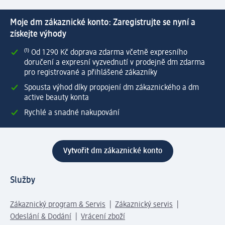
Moje dm zákaznické konto: Zaregistrujte se nyní a
získejte výhody
⁽¹⁾ Od 1 290 Kč doprava zdarma včetně expresního
doručení a expresní vyzvednutí v prodejně dm zdarma
pro registrované a přihlášené zákazníky
Spousta výhod díky propojení dm zákaznického a dm
active beauty konta
Rychlé a snadné nakupování
Vytvořit dm zákaznické konto
Služby
Zákaznický program & Servis
Zákaznický servis
Odeslání & Dodání
Vrácení zboží