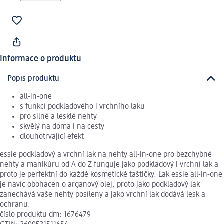
Informace o produktu
Popis produktu
all-in-one
s funkcí podkladového i vrchního laku
pro silné a lesklé nehty
skvělý na doma i na cesty
dlouhotrvající efekt
essie podkladový a vrchní lak na nehty all-in-one pro bezchybné
nehty a manikúru od A do Z funguje jako podkladový i vrchní lak a
proto je perfektní do každé kosmetické taštičky. Lak essie all-in-one
je navíc obohacen o arganový olej, proto jako podkladový lak
zanechává vaše nehty posíleny a jako vrchní lak dodává lesk a
ochranu.
číslo produktu dm: 1676479