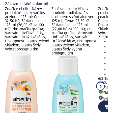
Zákazníci také zakoupili
Značka: ebelin; Název
Značka: ebelin; Název
Značka: 
produktu: odlakovač bez
produktu: odlakovač s
produktu
acetonu, 125 ml; Cena:
acetonem s vůní aloe vera,
peach dai
32,50 Kč; Základní cena:
125 ml; Cena: 27,50 Kč;
Cena: 21
125 ml (26,00 Kč za 100
Základní cena: 125 ml
Dostupno
ml); dm značka grafika;
(22,00 Kč za 100 ml); dm
Skladem,
Varování: Hořlavé látky,
značka grafika; Varování:
Vybrat p
Varování: Dráždivé látky;
Hořlavé látky, Varování:
219,00 K
Dostupnost: Status zelený
Dráždivé látky; Dostupnost:
Skladem, Status šedý
Status zelený Skladem,
Vybrat prodejnu dm
Status šedý Vybrat
prodejnu dm
+3
essie
lak
daiquiri,
Skla
Vybra