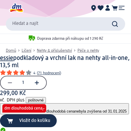
Hledat a najít
Doprava zdarma při nákupu od 1 290 Kč
Domů
Líčení
Nehty & příslušenství
Péče o nehty
essie
podkladový a vrchní lak na nehty all-in-one,
13,5 ml
4
(
71 hodnocení
)
299,00 Kč
vč. DPH plus
poštovné
dlouhodobá cena
nebyla zvýšena od 31.01.2025
Vložit do košíku