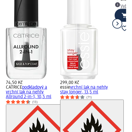
Vybra
74,50 Kč
299,00 Kč
CATRICE
podkladový a
essie
vrchní lak na nehty
vrchní lak na nehty
stay longer, 13,5 ml
Allround 2-in-1, 10,5 ml
(71)
(13)