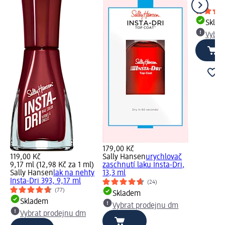
ml
Skla
Vybra
179,00 Kč
119,00 Kč
Sally Hansen
urychlovač
9,17 ml (12,98 Kč za 1 ml)
zaschnutí laku Insta-Dri,
Sally Hansen
lak na nehty
13,3 ml
Insta-Dri 393, 9,17 ml
(24)
(77)
Skladem
Skladem
Vybrat prodejnu dm
Vybrat prodejnu dm