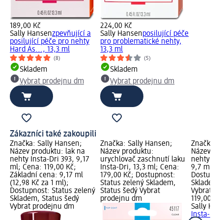
189,00 Kč
224,00 Kč
Sally Hansen
zpevňující a
Sally Hansen
posilující péče
posilující péče pro nehty
pro problematické nehty,
Hard As..., 13,3 ml
13,3 ml
(8)
(5)
Skladem
Skladem
Vybrat prodejnu dm
Vybrat prodejnu dm
Zákazníci také zakoupili
Značka: Sally Hansen;
Značka: Sally Hansen;
Značka: 
Název produktu: lak na
Název produktu:
Název pr
nehty Insta-Dri 393, 9,17
urychlovač zaschnutí laku
nehty In
ml; Cena: 119,00 Kč;
Insta-Dri, 13,3 ml; Cena:
9,7 ml; 
Základní cena: 9,17 ml
179,00 Kč; Dostupnost:
Dostupno
(12,98 Kč za 1 ml);
Status zelený Skladem,
Skladem,
Dostupnost: Status zelený
Status šedý Vybrat
Vybrat p
Skladem, Status šedý
prodejnu dm
119,00 K
Vybrat prodejnu dm
Sally Ha
Insta-Dri