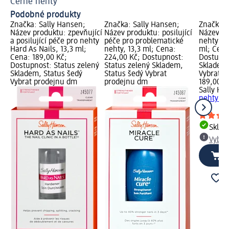
Černé nehty
Po
Podobné produkty
Značka: Sally Hansen;
Značka: Sally Hansen;
Značka: 
Název produktu: zpevňující
Název produktu: posilující
Název pr
a posilující péče pro nehty
péče pro problematické
nehty s 
Hard As Nails, 13,3 ml;
nehty, 13,3 ml; Cena:
ml; Cena
Cena: 189,00 Kč;
224,00 Kč; Dostupnost:
Dostupno
Dostupnost: Status zelený
Status zelený Skladem,
Skladem,
Skladem, Status šedý
Status šedý Vybrat
Vybrat p
Vybrat prodejnu dm
prodejnu dm
189,00 K
Sally Ha
nehty s 
ml
Skla
Vybra