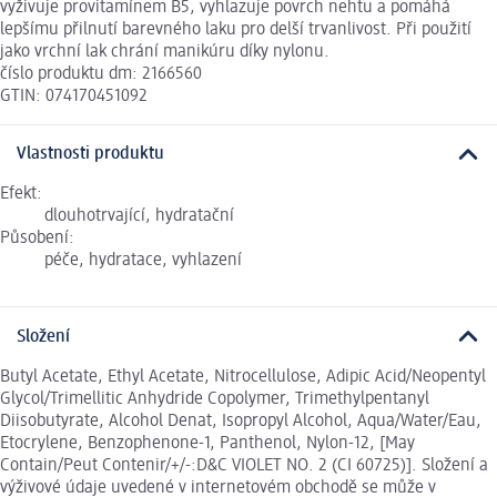
vyživuje provitamínem B5, vyhlazuje povrch nehtu a pomáhá
lepšímu přilnutí barevného laku pro delší trvanlivost. Při použití
jako vrchní lak chrání manikúru díky nylonu.
číslo produktu dm: 2166560
GTIN: 074170451092
Vlastnosti produktu
Efekt:
dlouhotrvající, hydratační
Působení:
péče, hydratace, vyhlazení
Složení
Butyl Acetate, Ethyl Acetate, Nitrocellulose, Adipic Acid/Neopentyl
Glycol/Trimellitic Anhydride Copolymer, Trimethylpentanyl
Diisobutyrate, Alcohol Denat, Isopropyl Alcohol, Aqua/Water/Eau,
Etocrylene, Benzophenone-1, Panthenol, Nylon-12, [May
Contain/Peut Contenir/+/-:D&C VIOLET NO. 2 (CI 60725)]. Složení a
výživové údaje uvedené v internetovém obchodě se může v