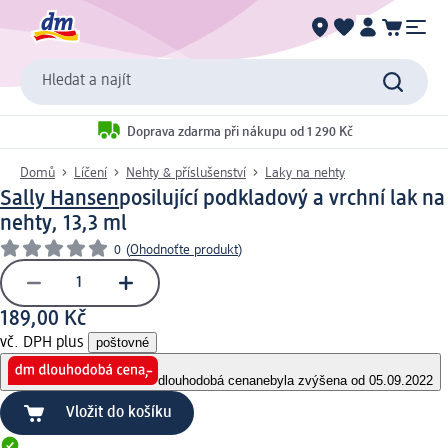
Hledat a najít
Doprava zdarma při nákupu od 1 290 Kč
Domů
Líčení
Nehty & příslušenství
Laky na nehty
Sally Hansen
posilující podkladový a vrchní lak na
nehty, 13,3 ml
0
(
Ohodnoťte produkt
)
189,00 Kč
vč. DPH plus
poštovné
dlouhodobá cena
nebyla zvýšena od 05.09.2022
Vložit do košíku