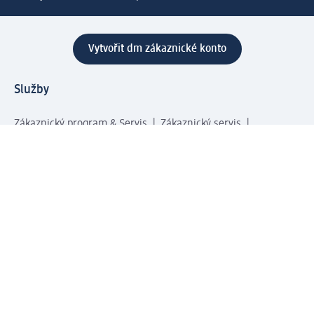
Vytvořit dm zákaznické konto
Služby
Zákaznický program & Servis
Zákaznický servis
Odeslání & Dodání
Vrácení zboží
Společnost
O společnosti
Společenská odpovědnost
Kariéra
Press centrum
Svět dm