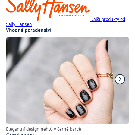
Další produkty od
Sally Hansen
Vhodné poradenství
Elegantní design nehtů v černé barvě
Jak