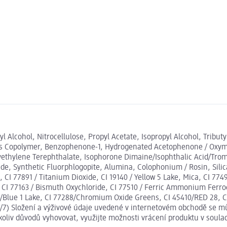
yl Alcohol, Nitrocellulose, Propyl Acetate, Isopropyl Alcohol, Tribut
tes Copolymer, Benzophenone-1, Hydrogenated Acetophenone / Oxymet
olyethylene Terephthalate, Isophorone Dimaine/Isophthalic Acid/Tr
e, Synthetic Fluorphlogopite, Alumina, Colophonium / Rosin, Silica 
 CI 77891 / Titanium Dioxide, CI 19140 / Yellow 5 Lake, Mica, CI 7749
 CI 77163 / Bismuth Oxychloride, CI 77510 / Ferric Ammonium Ferroc
/Blue 1 Lake, CI 77288/Chromium Oxide Greens, CI 45410/RED 28, CI 
/7) Složení a výživové údaje uvedené v internetovém obchodě se můž
koliv důvodů vyhovovat, využijte možnosti vrácení produktu v sou