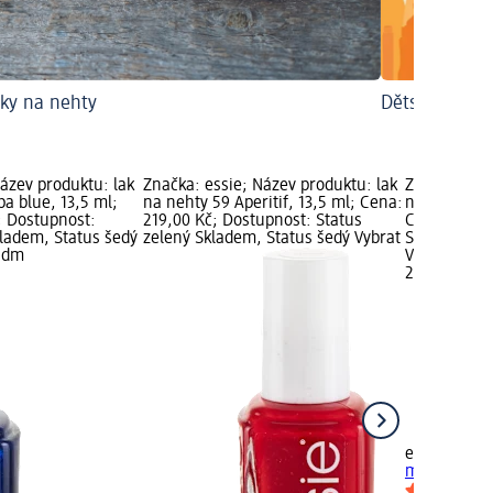
aky na nehty
Dětské laky 
ázev produktu: lak
Značka: essie; Název produktu: lak
Značka: ess
a blue, 13,5 ml;
na nehty 59 Aperitif, 13,5 ml; Cena:
na nehty 60 
; Dostupnost:
219,00 Kč; Dostupnost: Status
Cena: 219,0
kladem, Status šedý
zelený Skladem, Status šedý Vybrat
Status zele
u dm
Vybrat pro
219,00 Kč
+31
essie
lak na 
ml