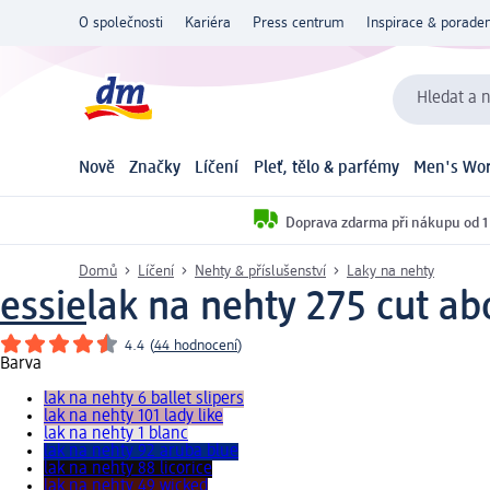
O společnosti
Kariéra
Press centrum
Inspirace & poraden
Hledat a n
Nově
Značky
Líčení
Pleť, tělo & parfémy
Men's Wor
Doprava zdarma při nákupu od 1
Domů
Líčení
Nehty & příslušenství
Laky na nehty
essie
lak na nehty 275 cut ab
4.4
(
44 hodnocení
)
Barva
lak na nehty 6 ballet slipers
lak na nehty 101 lady like
lak na nehty 1 blanc
lak na nehty 92 aruba blue
lak na nehty 88 licorice
lak na nehty 49 wicked