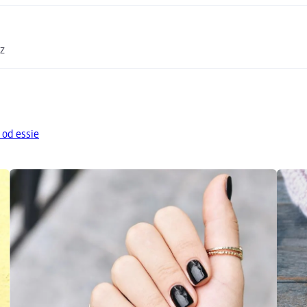
cz
 od essie