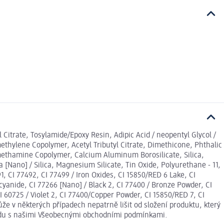
yl Citrate, Tosylamide/Epoxy Resin, Adipic Acid / neopentyl Glycol /
hylene Copolymer, Acetyl Tributyl Citrate, Dimethicone, Phthalic
omethamine Copolymer, Calcium Aluminum Borosilicate, Silica,
[Nano] / Silica, Magnesium Silicate, Tin Oxide, Polyurethane - 11,
1, CI 77492, CI 77499 / Iron Oxides, CI 15850/RED 6 Lake, CI
yanide, CI 77266 [Nano] / Black 2, CI 77400 / Bronze Powder, CI
60725 / Violet 2, CI 77400/Copper Powder, CI 15850/RED 7, CI
e v některých případech nepatrně lišit od složení produktu, který
ladu s našimi Všeobecnými obchodními podmínkami.