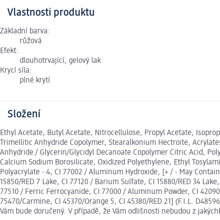
Vlastnosti produktu
Základní barva:
růžová
Efekt:
dlouhotrvající, gelový lak
Krycí síla:
plné krytí
Složení
Ethyl Acetate, Butyl Acetate, Nitrocellulose, Propyl Acetate, Isoprop
Trimellitic Anhydride Copolymer, Stearalkonium Hectroite, Acryla
Anhydride / Glycerin/Glycidyl Decanoate Copolymer Citric Acid, P
Calcium Sodium Borosilicate, Oxidized Polyethylene, Ethyl Tosylamid
Polyacrylate - 4, CI 77002 / Aluminum Hydroxide, [+ / - May Contain,
15850/RED 7 Lake, CI 77120 / Barium Sulfate, CI 15880/RED 34 Lake,
77510 / Ferric Ferrocyanide, CI 77000 / Aluminum Powder, CI 42090
75470/Carmine, CI 45370/Orange 5, CI 45380/RED 21] (F.I.L. D48596
Vám bude doručený. V případě, že Vám odlišnosti nebudou z jakých