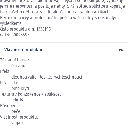
Inovativní textura s dlouhotrvající výdrží se neodlupuje, vyhlazuje
jemné nerovnosti a posiluje nehty. Širší štětec aplikátoru kopíruje
tvar vašeho nehtu a zajistí tak přesnou a rychlou aplikaci.
Perfektní barvy a profesionální péče o vaše nehty s dokonalým
výsledkem!
číslo produktu dm: 1338195
GTIN: 30095595
Vlastnosti produktu
Základní barva:
červená
Efekt:
dlouhotrvající, lesklé, rychleschnoucí
Krycí síla:
plné krytí
Textura / konzistence / aplikace:
tekutý
Působení:
péče
Vlastnosti produktu:
vegan