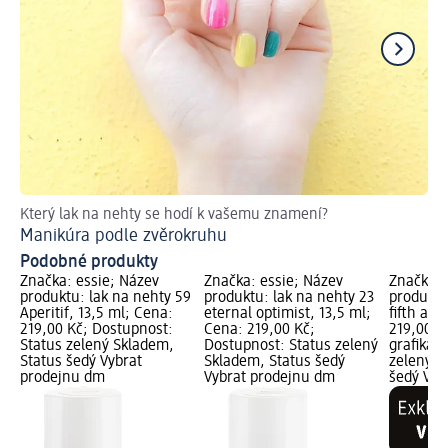
Který lak na nehty se hodí k vašemu znamení?
El
Manikúra podle zvěrokruhu
Če
Podobné produkty
Značka: essie; Název
Značka: essie; Název
Značka: 
produktu: lak na nehty 59
produktu: lak na nehty 23
produktu
Aperitif, 13,5 ml; Cena:
eternal optimist, 13,5 ml;
fifth ave
219,00 Kč; Dostupnost:
Cena: 219,00 Kč;
219,00 K
Status zelený Skladem,
Dostupnost: Status zelený
grafika;
Status šedý Vybrat
Skladem, Status šedý
zelený S
prodejnu dm
Vybrat prodejnu dm
šedý Vyb