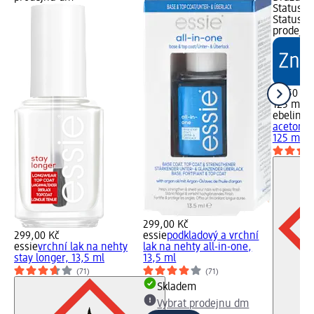
Status z
Status š
prodejn
27,50 Kč
125 ml (
ebelin
od
acetonem
125 ml
299,00 Kč
299,00 Kč
essie
podkladový a vrchní
essie
vrchní lak na nehty
lak na nehty all-in-one,
stay longer, 13,5 ml
13,5 ml
(71)
(71)
Skladem
Vybrat prodejnu dm