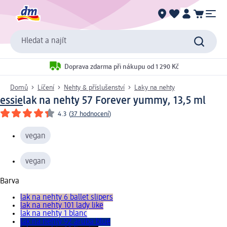
Hledat a najít
Doprava zdarma při nákupu od 1 290 Kč
Domů
Líčení
Nehty & příslušenství
Laky na nehty
essie
lak na nehty 57 Forever yummy, 13,5 ml
4.3
(
37 hodnocení
)
vegan
vegan
Barva
lak na nehty 6 ballet slipers
lak na nehty 101 lady like
lak na nehty 1 blanc
lak na nehty 92 aruba blue