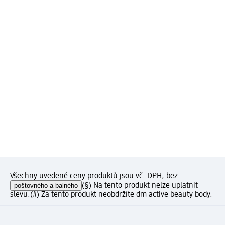
Všechny uvedené ceny produktů jsou vč. DPH, bez
poštovného a balného
(§) Na tento produkt nelze uplatnit
slevu.
(#) Za tento produkt neobdržíte dm active beauty body.