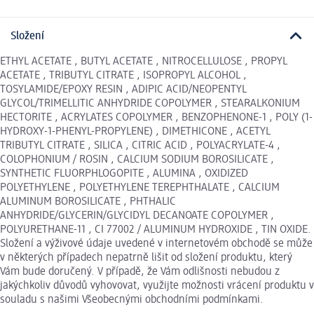
Složení
ETHYL ACETATE , BUTYL ACETATE , NITROCELLULOSE , PROPYL
ACETATE , TRIBUTYL CITRATE , ISOPROPYL ALCOHOL ,
TOSYLAMIDE/EPOXY RESIN , ADIPIC ACID/NEOPENTYL
GLYCOL/TRIMELLITIC ANHYDRIDE COPOLYMER , STEARALKONIUM
HECTORITE , ACRYLATES COPOLYMER , BENZOPHENONE-1 , POLY (1-
HYDROXY-1-PHENYL-PROPYLENE) , DIMETHICONE , ACETYL
TRIBUTYL CITRATE , SILICA , CITRIC ACID , POLYACRYLATE-4 ,
COLOPHONIUM / ROSIN , CALCIUM SODIUM BOROSILICATE ,
SYNTHETIC FLUORPHLOGOPITE , ALUMINA , OXIDIZED
POLYETHYLENE , POLYETHYLENE TEREPHTHALATE , CALCIUM
ALUMINUM BOROSILICATE , PHTHALIC
ANHYDRIDE/GLYCERIN/GLYCIDYL DECANOATE COPOLYMER ,
POLYURETHANE-11 , CI 77002 / ALUMINUM HYDROXIDE , TIN OXIDE.
Složení a výživové údaje uvedené v internetovém obchodě se může
v některých případech nepatrně lišit od složení produktu, který
Vám bude doručený. V případě, že Vám odlišnosti nebudou z
jakýchkoliv důvodů vyhovovat, využijte možnosti vrácení produktu v
souladu s našimi Všeobecnými obchodními podmínkami.