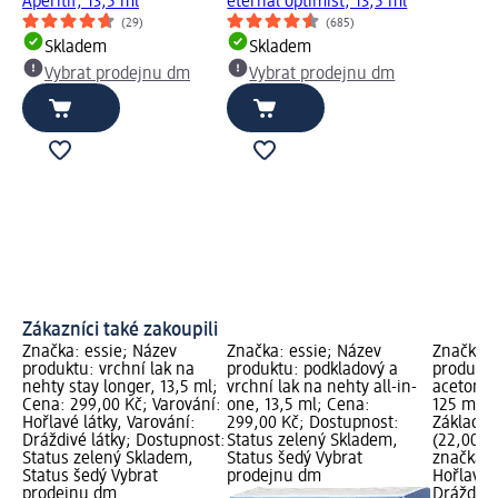
Aperitif, 13,5 ml
eternal optimist, 13,5 ml
(29)
(685)
Skladem
Skladem
Vybrat prodejnu dm
Vybrat prodejnu dm
Zákazníci také zakoupili
Značka: essie; Název
Značka: essie; Název
Značka: 
produktu: vrchní lak na
produktu: podkladový a
produktu
nehty stay longer, 13,5 ml;
vrchní lak na nehty all-in-
acetonem
Cena: 299,00 Kč; Varování:
one, 13,5 ml; Cena:
125 ml; 
Hořlavé látky, Varování:
299,00 Kč; Dostupnost:
Základní
Dráždivé látky; Dostupnost:
Status zelený Skladem,
(22,00 K
Status zelený Skladem,
Status šedý Vybrat
značka g
Status šedý Vybrat
prodejnu dm
Hořlavé l
prodejnu dm
Dráždivé