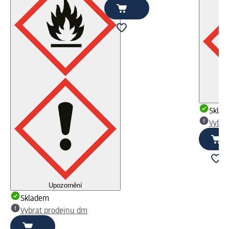
Skla
Vybra
Upozornění
Skladem
Vybrat prodejnu dm