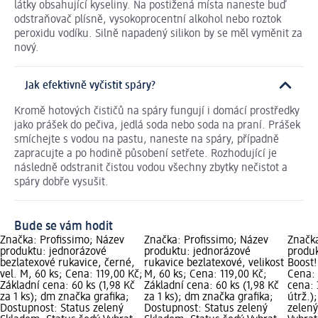
látky obsahující kyseliny. Na postižená místa naneste buď
odstraňovač plísně, vysokoprocentní alkohol nebo roztok
peroxidu vodíku. Silně napadený silikon by se měl vyměnit za
nový.
Jak efektivně vyčistit spáry?
Kromě hotových čističů na spáry fungují i domácí prostředky
jako prášek do pečiva, jedlá soda nebo soda na praní. Prášek
smíchejte s vodou na pastu, naneste na spáry, případně
zapracujte a po hodině působení setřete. Rozhodující je
následně odstranit čistou vodou všechny zbytky nečistot a
spáry dobře vysušit.
Bude se vám hodit
Značka: Profissimo; Název
Značka: Profissimo; Název
Značka
produktu: jednorázové
produktu: jednorázové
produk
bezlatexové rukavice, černé,
rukavice bezlatexové, velikost
Boost!
vel. M, 60 ks; Cena: 119,00 Kč;
M, 60 ks; Cena: 119,00 Kč;
Cena: 
Základní cena: 60 ks (1,98 Kč
Základní cena: 60 ks (1,98 Kč
cena: 
za 1 ks); dm značka grafika;
za 1 ks); dm značka grafika;
útrž.)
Dostupnost: Status zelený
Dostupnost: Status zelený
zelený