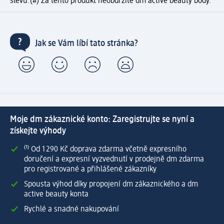
slevu.
(#) Za tento produkt neobdržíte dm active beauty body.
Jak se Vám líbí tato stránka?
Moje dm zákaznické konto: Zaregistrujte se nyní a
získejte výhody
⁽¹⁾ Od 1 290 Kč doprava zdarma včetně expresního
doručení a expresní vyzvednutí v prodejně dm zdarma
pro registrované a přihlášené zákazníky
Spousta výhod díky propojení dm zákaznického a dm
active beauty konta
Rychlé a snadné nakupování