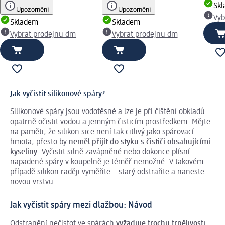
Sk
Upozornění
Upozornění
Vyb
Skladem
Skladem
Vybrat prodejnu dm
Vybrat prodejnu dm
Jak vyčistit silikonové spáry?
Silikonové spáry jsou vodotěsné a lze je při čištění obkladů
opatrně očistit vodou a jemným čisticím prostředkem. Mějte
na paměti, že silikon sice není tak citlivý jako spárovací
hmota, přesto by
neměl přijít do styku s čističi obsahujícími
kyseliny
. Vyčistit silně zavápněné nebo dokonce plísní
napadené spáry v koupelně je téměř nemožné. V takovém
případě silikon raději vyměňte – starý odstraňte a naneste
novou vrstvu.
Jak vyčistit spáry mezi dlažbou: Návod
Odstranění nečistot ve spárách
vyžaduje trochu trpělivosti
.