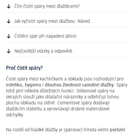
Čím čistit spáry mezi dlaždicemi?
Jak vyčistit spáry mezi dlažbou: Návod.
Čištění spár při napadení plísní.
Nejčastější otázky a odpovědi.
Proč čistit spáry?
Čisté spáry mezi kachličkami a obklady jsou rozhodující pro
estetiku
,
hygienu
i
dlouhou životnost samotné dlažby
. Spáry
totiž plní několik důležitých funkcí: Silikonové spáry na
okrajích slouží jako dilatační nárazníky a odlehčují tuhou
plochu obkladu na stěně. Cementové spáry dodávají
dlaždicím stabilitu a vyrovnávají drobné materiálové
odchylky.
Na rozdíl od hladké dlažby je spárovací hmota velmi
porézní