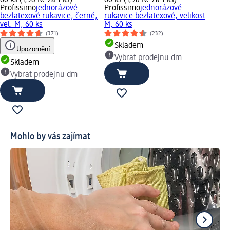
Profissimo
jednorázové
Profissimo
jednorázové
bezlatexové rukavice, černé,
rukavice bezlatexové, velikost
vel. M, 60 ks
M, 60 ks
(371)
(232)
Skladem
Upozornění
Vybrat prodejnu dm
Skladem
Vybrat prodejnu dm
Mohlo by vás zajímat