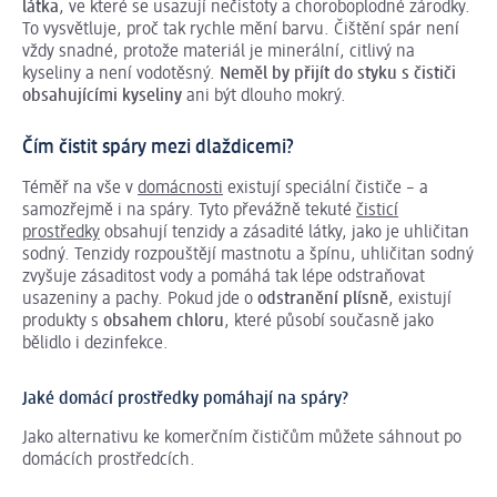
látka
, ve které se usazují nečistoty a choroboplodné zárodky.
To vysvětluje, proč tak rychle mění barvu. Čištění spár není
vždy snadné, protože materiál je minerální, citlivý na
kyseliny a není vodotěsný.
Neměl by přijít do styku s čističi
obsahujícími kyseliny
ani být dlouho mokrý.
Čím čistit spáry mezi dlaždicemi?
Téměř na vše v
domácnosti
existují speciální čističe – a
samozřejmě i na spáry. Tyto převážně tekuté
čisticí
prostředky
obsahují tenzidy a zásadité látky, jako je uhličitan
sodný. Tenzidy rozpouštějí mastnotu a špínu, uhličitan sodný
zvyšuje zásaditost vody a pomáhá tak lépe odstraňovat
usazeniny a pachy. Pokud jde o
odstranění plísně
, existují
produkty s
obsahem chloru
, které působí současně jako
bělidlo i dezinfekce.
Jaké domácí prostředky pomáhají na spáry?
Jako alternativu ke komerčním čističům můžete sáhnout po
domácích prostředcích.