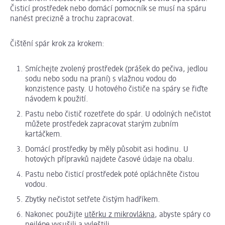
Čisticí prostředek nebo domácí pomocník se musí na spáru
nanést precizně a trochu zapracovat.
Čištění spár krok za krokem:
Smíchejte zvolený prostředek (prášek do pečiva, jedlou
sodu nebo sodu na praní) s vlažnou vodou do
konzistence pasty. U hotového čističe na spáry se řiďte
návodem k použití.
Pastu nebo čistič rozetřete do spár. U odolných nečistot
můžete prostředek zapracovat starým zubním
kartáčkem.
Domácí prostředky by měly působit asi hodinu. U
hotových přípravků najdete časové údaje na obalu.
Pastu nebo čisticí prostředek poté opláchněte čistou
vodou.
Zbytky nečistot setřete čistým hadříkem.
Nakonec použijte
utěrku z mikrovlákna
, abyste spáry co
nejlépe vysušili a vyleštili.