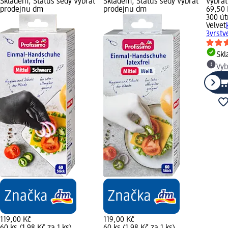
Skladem, Status šedý Vybrat
Skladem, Status šedý Vybrat
Vybra
prodejnu dm
prodejnu dm
69,50 
300 út
Velvet
3vrstv
Sk
Vyb
119,00 Kč
119,00 Kč
60 ks (1,98 Kč za 1 ks)
60 ks (1,98 Kč za 1 ks)