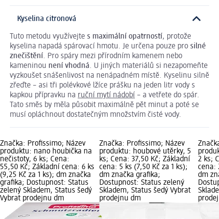
Kyselina citronová
Tuto metodu využívejte
s maximální opatrností
, protože
kyselina napadá spárovací hmotu. Je určena pouze pro
silné
znečištění
. Pro spáry mezi přírodním kamenem nebo
kameninou
není vhodná
. U jiných materiálů si nezapomeňte
vyzkoušet snášenlivost na nenápadném místě. Kyselinu silně
zřeďte – asi tři polévkové lžíce prášku na jeden litr vody s
kapkou přípravku na
ruční mytí nádobí
– a vetřete do spár.
Tato směs by měla působit maximálně pět minut a poté se
musí opláchnout dostatečným množstvím čisté vody.
Značka: Profissimo; Název
Značka: Profissimo; Název
Značka
produktu: nano houbička na
produktu: houbové utěrky, 5
produk
nečistoty, 6 ks; Cena:
ks; Cena: 37,50 Kč; Základní
2 ks; 
55,50 Kč; Základní cena: 6 ks
cena: 5 ks (7,50 Kč za 1 ks);
cena: 
(9,25 Kč za 1 ks); dm značka
dm značka grafika;
dm zna
grafika; Dostupnost: Status
Dostupnost: Status zelený
Dostup
zelený Skladem, Status šedý
Skladem, Status šedý Vybrat
Sklade
Vybrat prodejnu dm
prodejnu dm
prode