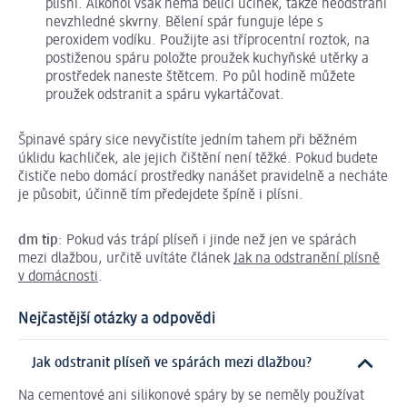
plísní. Alkohol však nemá bělicí účinek, takže neodstraní
nevzhledné skvrny. Bělení spár funguje lépe s
peroxidem vodíku. Použijte asi tříprocentní roztok, na
postiženou spáru položte proužek kuchyňské utěrky a
prostředek naneste štětcem. Po půl hodině můžete
proužek odstranit a spáru vykartáčovat.
Špinavé spáry sice nevyčistíte jedním tahem při běžném
úklidu kachliček, ale jejich čištění není těžké. Pokud budete
čističe nebo domácí prostředky nanášet pravidelně a necháte
je působit, účinně tím předejdete špíně i plísni.
dm tip
: Pokud vás trápí plíseň i jinde než jen ve spárách
mezi dlažbou, určitě uvítáte článek
Jak na odstranění plísně
v domácnosti
.
Nejčastější otázky a odpovědi
Jak odstranit plíseň ve spárách mezi dlažbou?
Na cementové ani silikonové spáry by se neměly používat