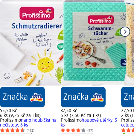
55,50 Kč
37,50 Kč
27,50 
6 ks (9,25 Kč za 1 ks)
5 ks (7,50 Kč za 1 ks)
2 ks (1
Profissimo
nano houbička na
Profissimo
houbové utěrky, 5
Profis
nečistoty, 6 ks
ks
celuló
(432)
(37)