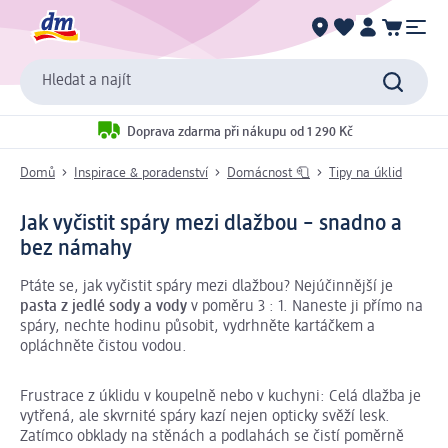
Hledat a najít
Doprava zdarma při nákupu od 1 290 Kč
Domů
Inspirace & poradenství
Domácnost 🧻
Tipy na úklid
Jak vyčistit spáry mezi dlažbou – snadno a
bez námahy
Ptáte se, jak vyčistit spáry mezi dlažbou? Nejúčinnější je
pasta z jedlé sody a vody
v poměru 3 : 1. Naneste ji přímo na
spáry, nechte hodinu působit, vydrhněte kartáčkem a
opláchněte čistou vodou.
Frustrace z úklidu v koupelně nebo v kuchyni: Celá dlažba je
vytřená, ale skvrnité spáry kazí nejen opticky svěží lesk.
Zatímco obklady na stěnách a podlahách se čistí poměrně