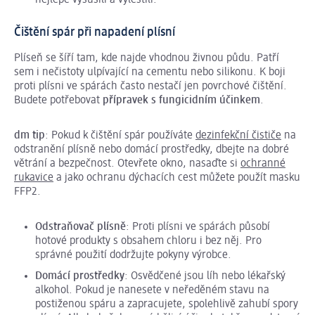
Čištění spár při napadení plísní
Plíseň se šíří tam, kde najde vhodnou živnou půdu. Patří
sem i nečistoty ulpívající na cementu nebo silikonu. K boji
proti plísni ve spárách často nestačí jen povrchové čištění.
Budete potřebovat
přípravek s fungicidním účinkem
.
dm tip
: Pokud k čištění spár používáte
dezinfekční čističe
na
odstranění plísně nebo domácí prostředky, dbejte na dobré
větrání a bezpečnost. Otevřete okno, nasaďte si
ochranné
rukavice
a jako ochranu dýchacích cest můžete použít masku
FFP2.
Odstraňovač plísně
: Proti plísni ve spárách působí
hotové produkty s obsahem chloru i bez něj. Pro
správné použití dodržujte pokyny výrobce.
Domácí prostředky
: Osvědčené jsou líh nebo lékařský
alkohol. Pokud je nanesete v neředěném stavu na
postiženou spáru a zapracujete, spolehlivě zahubí spory