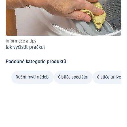
Informace a tipy
Náv
Jak vyčistit pračku?
Ja
Podobné kategorie produktů
Ruční mytí nádobí
Čističe speciální
Čističe univerzá