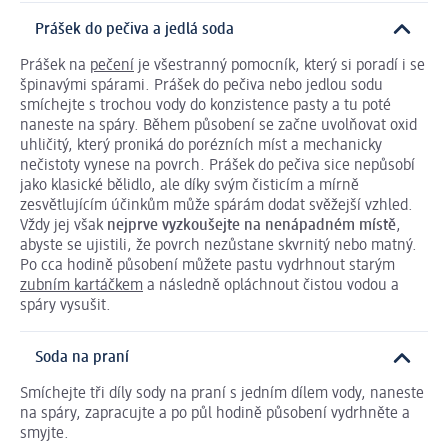
Prášek do pečiva a jedlá soda
Prášek na
pečení
je všestranný pomocník, který si poradí i se
špinavými spárami. Prášek do pečiva nebo jedlou sodu
smíchejte s trochou vody do konzistence pasty a tu poté
naneste na spáry. Během působení se začne uvolňovat oxid
uhličitý, který proniká do porézních míst a mechanicky
nečistoty vynese na povrch. Prášek do pečiva sice nepůsobí
jako klasické bělidlo, ale díky svým čisticím a mírně
zesvětlujícím účinkům může spárám dodat svěžejší vzhled.
Vždy jej však
nejprve vyzkoušejte na nenápadném místě
,
abyste se ujistili, že povrch nezůstane skvrnitý nebo matný.
Po cca hodině působení můžete pastu vydrhnout starým
zubním kartáčkem
a následně opláchnout čistou vodou a
spáry vysušit.
Soda na praní
Smíchejte tři díly sody na praní s jedním dílem vody, naneste
na spáry, zapracujte a po půl hodině působení vydrhněte a
smyjte.