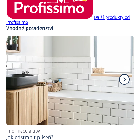
Další produkty od
Profissimo
Vhodné poradenství
Informace a tipy
Tip
Jak odstranit plíseň?
Ja