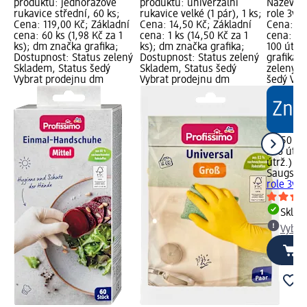
produktu: jednorázové
produktu: univerzální
Název pr
rukavice střední, 60 ks;
rukavice velké (1 pár), 1 ks;
role 3vrs
Cena: 119,00 Kč; Základní
Cena: 14,50 Kč; Základní
Cena: 79
cena: 60 ks (1,98 Kč za 1
cena: 1 ks (14,50 Kč za 1
cena: 256
ks); dm značka grafika;
ks); dm značka grafika;
100 útrž
Dostupnost: Status zelený
Dostupnost: Status zelený
grafika;
Skladem, Status šedý
Skladem, Status šedý
zelený S
Vybrat prodejnu dm
Vybrat prodejnu dm
šedý Vyb
79,50 Kč
256 útrž.
útrž.)
Saugstar
role 3vrs
Skla
Vybra