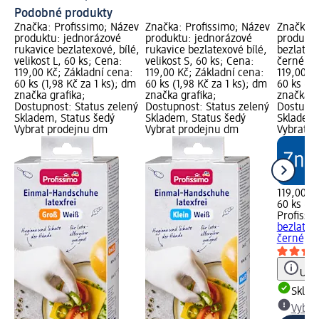
Podobné produkty
Značka: Profissimo; Název
Značka: Profissimo; Název
Značka: 
produktu: jednorázové
produktu: jednorázové
produktu
rukavice bezlatexové, bílé,
rukavice bezlatexové bílé,
bezlatex
velikost L, 60 ks; Cena:
velikost S, 60 ks; Cena:
černé, ve
119,00 Kč; Základní cena:
119,00 Kč; Základní cena:
119,00 K
60 ks (1,98 Kč za 1 ks); dm
60 ks (1,98 Kč za 1 ks); dm
60 ks (1,
značka grafika;
značka grafika;
značka g
Dostupnost: Status zelený
Dostupnost: Status zelený
Dostupno
Skladem, Status šedý
Skladem, Status šedý
Skladem,
Vybrat prodejnu dm
Vybrat prodejnu dm
Vybrat p
119,00 K
60 ks (1,
Profissi
bezlatex
černé, ve
Upoz
Skla
Vybra