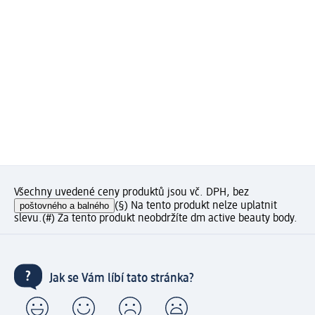
Všechny uvedené ceny produktů jsou vč. DPH, bez
poštovného a balného
(§) Na tento produkt nelze uplatnit
slevu.
(#) Za tento produkt neobdržíte dm active beauty body.
Jak se Vám líbí tato stránka?