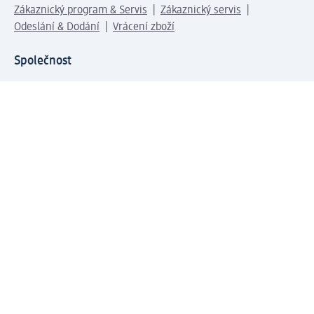
Zákaznický program & Servis
Zákaznický servis
Odeslání & Dodání
Vrácení zboží
Společnost
O společnosti
Společenská odpovědnost
Kariéra
Press centrum
Svět dm
Platební možnosti