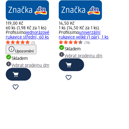
119,00 Kč
14,50 Kč
60 ks (1,98 Kč za 1 ks)
1 ks (14,50 Kč za 1 ks)
Profissimo
jednorázové
Profissimo
univerzální
rukavice střední, 60 ks
rukavice velké (1 pár), 1 ks
(1)
(78)
Skladem
Upozornění
Vybrat prodejnu dm
Skladem
Vybrat prodejnu dm