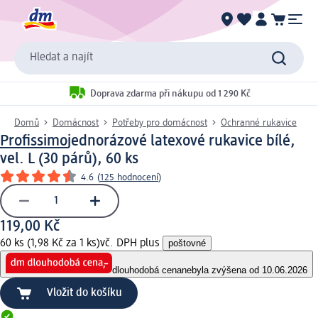
Hledat a najít
Doprava zdarma při nákupu od 1 290 Kč
Domů
Domácnost
Potřeby pro domácnost
Ochranné rukavice
Profissimo
jednorázové latexové rukavice bílé,
vel. L (30 párů), 60 ks
4.6
(
125 hodnocení
)
119,00 Kč
60 ks (1,98 Kč za 1 ks)
vč. DPH plus
poštovné
dlouhodobá cena
nebyla zvýšena od 10.06.2026
Vložit do košíku