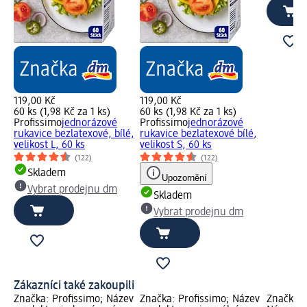
119,00 Kč
119,00 Kč
60 ks (1,98 Kč za 1 ks)
60 ks (1,98 Kč za 1 ks)
Profissimo
jednorázové
Profissimo
jednorázové
rukavice bezlatexové, bílé,
rukavice bezlatexové bílé,
velikost L, 60 ks
velikost S, 60 ks
(122)
(122)
Skladem
Upozornění
Vybrat prodejnu dm
Skladem
Vybrat prodejnu dm
Zákazníci také zakoupili
Značka: Profissimo; Název
Značka: Profissimo; Název
Značka: 