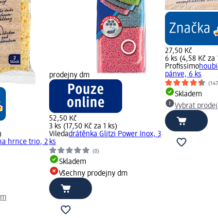
27,50 Kč
6 ks (4,58 Kč za 
Profissimo
houbi
pánve, 6 ks
prodejny dm
(14
Skladem
Vybrat prode
52,50 Kč
3 ks (17,50 Kč za 1 ks)
)
Vileda
drátěnka Glitzi Power Inox, 3
a hrnce trio, 2
ks
(0)
Skladem
Všechny prodejny dm
dm