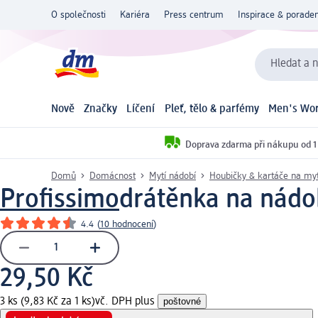
O společnosti
Kariéra
Press centrum
Inspirace & poraden
Hledat a n
Nově
Značky
Líčení
Pleť, tělo & parfémy
Men's Wor
Doprava zdarma při nákupu od 1
Domů
Domácnost
Mytí nádobí
Houbičky & kartáče na myt
Profissimo
drátěnka na nádob
4.4
(
10 hodnocení
)
29,50 Kč
3 ks (9,83 Kč za 1 ks)
vč. DPH plus
poštovné