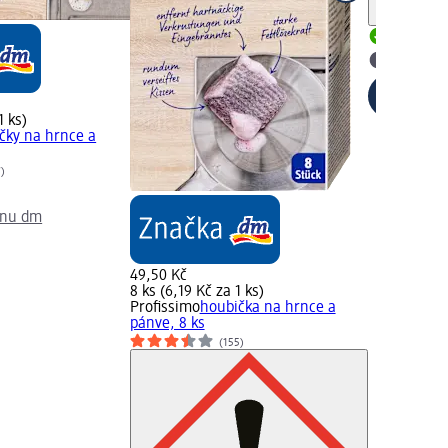
Upozorn
Skladem
Vybrat p
1 ks)
čky na hrnce a
7)
jnu dm
49,50 Kč
8 ks (6,19 Kč za 1 ks)
Profissimo
houbička na hrnce a
pánve, 8 ks
(155)