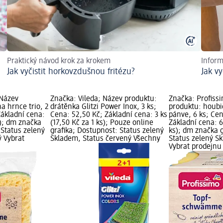
Praktický návod krok za krokem
Inform
Jak vyčistit horkovzdušnou fritézu?
Jak vy
 Název
Značka: Vileda; Název produktu:
Značka: Profiss
a hrnce trio, 2
drátěnka Glitzi Power Inox, 3 ks;
produktu: houbi
Základní cena:
Cena: 52,50 Kč; Základní cena: 3 ks
pánve, 6 ks; Cen
s); dm značka
(17,50 Kč za 1 ks); Pouze online
Základní cena: 6
 Status zelený
grafika; Dostupnost: Status zelený
ks); dm značka g
ý Vybrat
Skladem, Status červený Všechny
Status zelený S
Vybrat prodejn