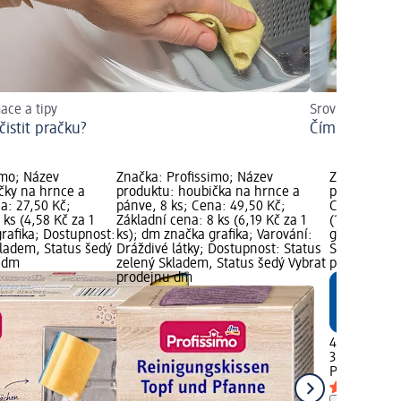
ace a tipy
Srovnání mycíc
čistit pračku?
Čím mýt nádo
imo; Název
Značka: Profissimo; Název
Značka: Pro
čky na hrnce a
produktu: houbička na hrnce a
produktu: Mi
a: 27,50 Kč;
pánve, 8 ks; Cena: 49,50 Kč;
Cena: 42,50
 ks (4,58 Kč za 1
Základní cena: 8 ks (6,19 Kč za 1
(14,17 Kč za
rafika; Dostupnost:
ks); dm značka grafika; Varování:
grafika; Do
kladem, Status šedý
Dráždivé látky; Dostupnost: Status
Skladem, St
u dm
zelený Skladem, Status šedý Vybrat
prodejnu d
prodejnu dm
42,50 Kč
3 ks (14,17 K
Profissimo
M