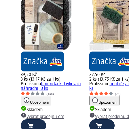
39,50 Kč
27,50 Kč
3 ks (13,17 Kč za 1 ks)
2 ks (13,75 Kč za 1 ks
Profissimo
houbička k dávkovači
Profissimo
houbičky n
náhradní, 3 ks
ks
(348)
(78)
Upozornění
Upozornění
Skladem
Skladem
Vybrat prodejnu dm
Vybrat prodejnu 