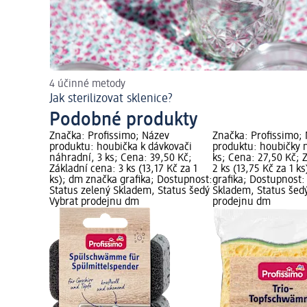
4 účinné metody
Jak sterilizovat sklenice?
Podobné produkty
Značka: Profissimo; Název
Značka: Profissimo;
produktu: houbička k dávkovači
produktu: houbičky n
náhradní, 3 ks; Cena: 39,50 Kč;
ks; Cena: 27,50 Kč; 
Základní cena: 3 ks (13,17 Kč za 1
2 ks (13,75 Kč za 1 k
ks); dm značka grafika; Dostupnost:
grafika; Dostupnost:
Status zelený Skladem, Status šedý
Skladem, Status šed
Vybrat prodejnu dm
prodejnu dm