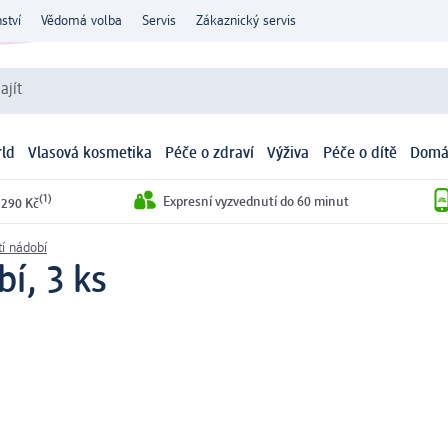
ství
Vědomá volba
Servis
Zákaznický servis
ajít
ld
Vlasová kosmetika
Péče o zdraví
Výživa
Péče o dítě
Domá
(1)
Expresní vyzvednutí do 60 minut
 290 Kč
í nádobí
í, 3 ks