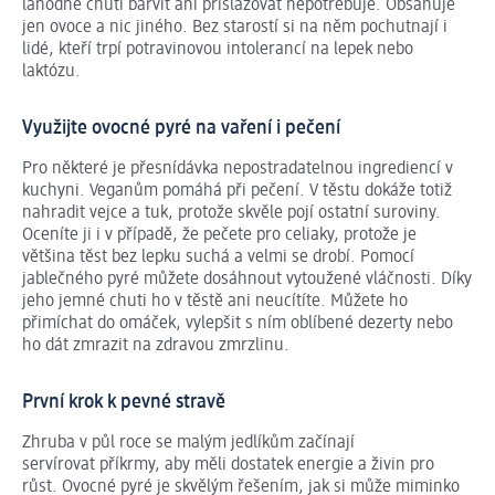
lahodné chuti barvit ani přislazovat nepotřebuje. Obsahuje
jen ovoce a nic jiného. Bez starostí si na něm pochutnají i
lidé, kteří trpí potravinovou intolerancí na lepek nebo
laktózu.
Využijte ovocné pyré na vaření i pečení
Pro některé je přesnídávka nepostradatelnou ingrediencí v
kuchyni. Veganům pomáhá při pečení. V těstu dokáže totiž
nahradit vejce a tuk, protože skvěle pojí ostatní suroviny.
Oceníte ji i v případě, že pečete pro celiaky, protože je
většina těst bez lepku suchá a velmi se drobí. Pomocí
jablečného pyré můžete dosáhnout vytoužené vláčnosti. Díky
jeho jemné chuti ho v těstě ani neucítíte. Můžete ho
přimíchat do omáček, vylepšit s ním oblíbené dezerty nebo
ho dát zmrazit na zdravou zmrzlinu.
První krok k pevné stravě
Zhruba v půl roce se malým jedlíkům začínají
servírovat příkrmy, aby měli dostatek energie a živin pro
růst. Ovocné pyré je skvělým řešením, jak si může miminko