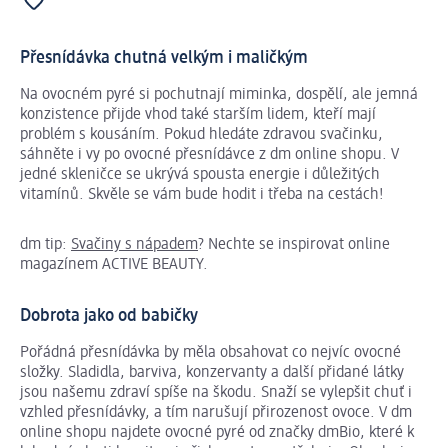
Přesnídávka chutná velkým i maličkým
Na ovocném pyré si pochutnají miminka, dospělí, ale jemná
konzistence přijde vhod také starším lidem, kteří mají
problém s kousáním. Pokud hledáte zdravou svačinku,
sáhněte i vy po ovocné přesnídávce z dm online shopu. V
jedné skleničce se ukrývá spousta energie i důležitých
vitamínů. Skvěle se vám bude hodit i třeba na cestách!
dm tip:
Svačiny s nápadem
? Nechte se inspirovat online
magazínem ACTIVE BEAUTY.
Dobrota jako od babičky
Pořádná přesnídávka by měla obsahovat co nejvíc ovocné
složky. Sladidla, barviva, konzervanty a další přidané látky
jsou našemu zdraví spíše na škodu. Snaží se vylepšit chuť i
vzhled přesnídávky, a tím narušují přirozenost ovoce. V dm
online shopu najdete ovocné pyré od značky dmBio, které k