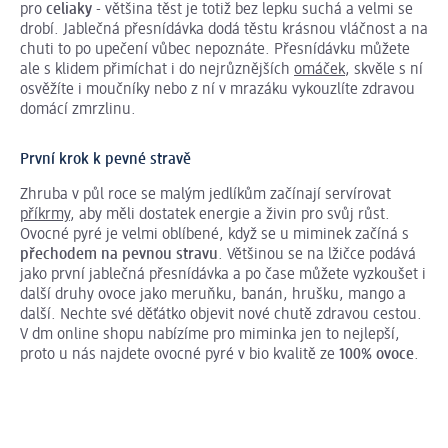
pro
celiaky
- většina těst je totiž bez lepku suchá a velmi se
drobí. Jablečná přesnídávka dodá těstu krásnou vláčnost a na
chuti to po upečení vůbec nepoznáte. Přesnídávku můžete
ale s klidem přimíchat i do nejrůznějších
omáček
, skvěle s ní
osvěžíte i moučníky nebo z ní v mrazáku vykouzlíte zdravou
domácí zmrzlinu.
První krok k pevné stravě
Zhruba v půl roce se malým jedlíkům začínají servírovat
příkrmy
, aby měli dostatek energie a živin pro svůj růst.
Ovocné pyré je velmi oblíbené, když se u miminek začíná s
přechodem na pevnou stravu
. Většinou se na lžičce podává
jako první jablečná přesnídávka a po čase můžete vyzkoušet i
další druhy ovoce jako meruňku, banán, hrušku, mango a
další. Nechte své děťátko objevit nové chutě zdravou cestou.
V dm online shopu nabízíme pro miminka jen to nejlepší,
proto u nás najdete ovocné pyré v bio kvalitě ze
100% ovoce
.