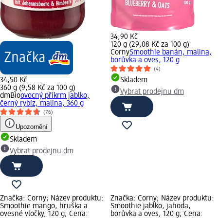
34,90 Kč
120 g (29,08 Kč za 100 g)
Corny
Smoothie banán, malina,
borůvka a oves, 120 g
(4)
34,50 Kč
Skladem
360 g (9,58 Kč za 100 g)
Vybrat prodejnu dm
dmBio
ovocný příkrm jablko,
černý rybíz, malina, 360 g
(76)
Upozornění
Skladem
Vybrat prodejnu dm
Značka: Corny; Název produktu:
Značka: Corny; Název produktu:
Smoothie mango, hruška a
Smoothie jablko, jahoda,
ovesné vločky, 120 g; Cena:
borůvka a oves, 120 g; Cena: