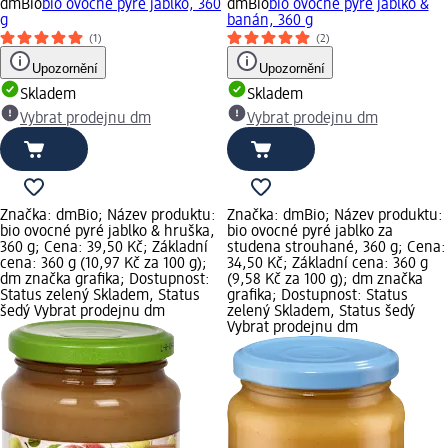
dmBio
bio ovocné pyré jablko, 360
dmBio
bio ovocné pyré jablko &
g
banán, 360 g
(1)
(2)
Upozornění
Upozornění
Skladem
Skladem
Vybrat prodejnu dm
Vybrat prodejnu dm
Značka: dmBio; Název produktu:
Značka: dmBio; Název produktu:
bio ovocné pyré jablko & hruška,
bio ovocné pyré jablko za
360 g; Cena: 39,50 Kč; Základní
studena strouhané, 360 g; Cena:
cena: 360 g (10,97 Kč za 100 g);
34,50 Kč; Základní cena: 360 g
dm značka grafika; Dostupnost:
(9,58 Kč za 100 g); dm značka
Status zelený Skladem, Status
grafika; Dostupnost: Status
šedý Vybrat prodejnu dm
zelený Skladem, Status šedý
Vybrat prodejnu dm