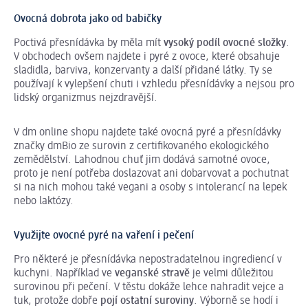
Ovocná dobrota jako od babičky
Poctivá přesnídávka by měla mít
vysoký podíl ovocné složky
.
V obchodech ovšem najdete i pyré z ovoce, které obsahuje
sladidla, barviva, konzervanty a další přidané látky. Ty se
používají k vylepšení chuti i vzhledu přesnídávky a nejsou pro
lidský organizmus nejzdravější.
V dm online shopu najdete také ovocná pyré a přesnídávky
značky dmBio ze surovin z certifikovaného ekologického
zemědělství. Lahodnou chuť jim dodává samotné ovoce,
proto je není potřeba doslazovat ani dobarvovat a pochutnat
si na nich mohou také vegani a osoby s intolerancí na lepek
nebo laktózy.
Využijte ovocné pyré na vaření i pečení
Pro některé je přesnídávka nepostradatelnou ingrediencí v
kuchyni. Například ve
veganské stravě
je velmi důležitou
surovinou při pečení. V těstu dokáže lehce nahradit vejce a
tuk, protože dobře
pojí ostatní suroviny
. Výborně se hodí i