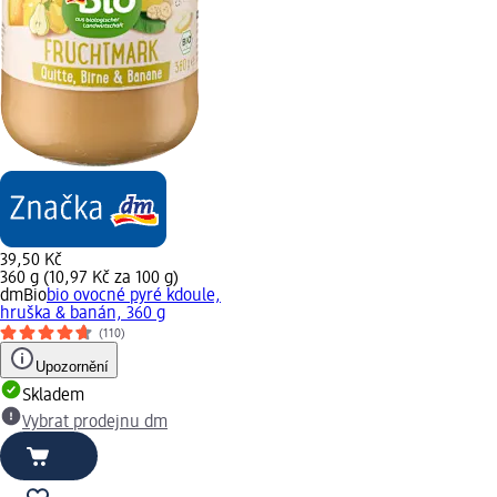
39,50 Kč
360 g (10,97 Kč za 100 g)
dmBio
bio ovocné pyré kdoule,
hruška & banán, 360 g
(110)
Upozornění
Skladem
Vybrat prodejnu dm