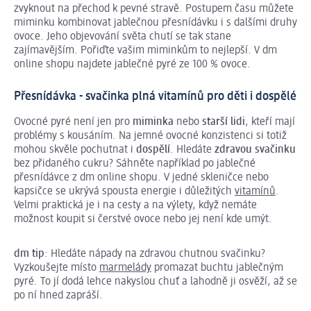
zvyknout na přechod k pevné stravě. Postupem času můžete
miminku kombinovat jablečnou přesnídávku i s dalšími druhy
ovoce. Jeho objevování světa chutí se tak stane
zajímavějším. Pořiďte vašim miminkům to nejlepší. V dm
online shopu najdete jablečné pyré ze 100 % ovoce.
Přesnídávka - svačinka plná vitamínů pro děti i dospělé
Ovocné pyré není jen pro
miminka
nebo
starší lidi
, kteří mají
problémy s kousáním. Na jemné ovocné konzistenci si totiž
mohou skvěle pochutnat i
dospělí
. Hledáte
zdravou svačinku
bez přidaného cukru? Sáhněte například po jablečné
přesnídávce z dm online shopu. V jedné skleničce nebo
kapsičce se ukrývá spousta energie i důležitých
vitamínů
.
Velmi praktická je i na cesty a na výlety, když nemáte
možnost koupit si čerstvé ovoce nebo jej není kde umýt.
dm tip
: Hledáte nápady na zdravou chutnou svačinku?
Vyzkoušejte místo
marmelády
promazat buchtu jablečným
pyré. To jí dodá lehce nakyslou chuť a lahodně ji osvěží, až se
po ní hned zapráší.