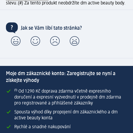
slevu.
(#) Za tento produkt neobdržíte dm active beauty body.
Jak se Vám líbí tato stránka?
Moje dm zákaznické konto: Zaregistrujte se nyní a
získejte výhody
⁽¹⁾ Od 1 290 Kč doprava zdarma včetně expresního
doručení a expresní vyzvednutí v prodejně dm zdarma
pro registrované a přihlášené zákazníky
Spousta výhod díky propojení dm zákaznického a dm
active beauty konta
Rychlé a snadné nakupování