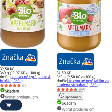
39,50 Kč
360 g (10,97 Kč za 100 g)
34,50 Kč
dmBio
bio ovocné pyré jablko &
360 g (9,58 Kč za 100 g)
hruška, 360 g
dmBio
bio ovocné pyré jablko za
studena strouhané, 360 g
(3)
(107)
Skladem
Upozornění
Vybrat prodejnu dm
Skladem
Vybrat prodejnu dm